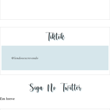
Tiktok
@lendoeescrevendo
Siga No Twitter
Em breve