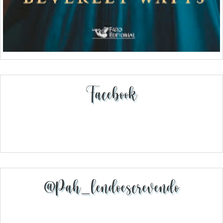
Facebook
@pah_lendoescrevendo