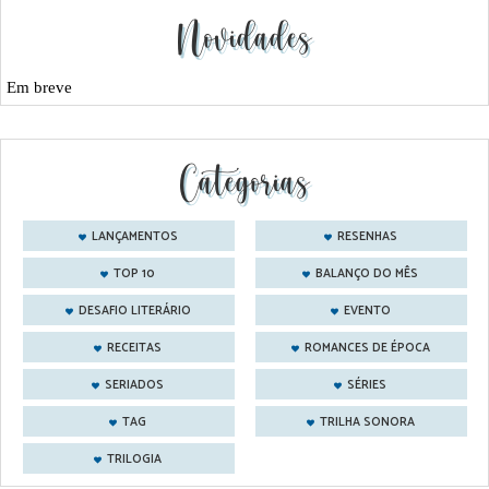
Novidades
Em breve
Categorias
LANÇAMENTOS
RESENHAS
TOP 10
BALANÇO DO MÊS
DESAFIO LITERÁRIO
EVENTO
RECEITAS
ROMANCES DE ÉPOCA
SERIADOS
SÉRIES
TAG
TRILHA SONORA
TRILOGIA