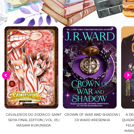
AVALEIROS DO ZODÍACO: SAINT
CROWN OF WAR AND SHADOW |
A DROGA 
SEIYA FINAL EDITION | VOL. 05 |
J.R.WARD #RESENHA
QUADRINHOS
MASAMI KURUMADA
FELIPE PA
MARIANE 