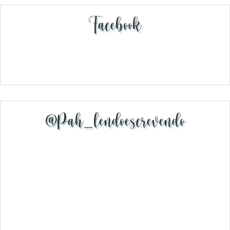
Facebook
@pah_lendoescrevendo