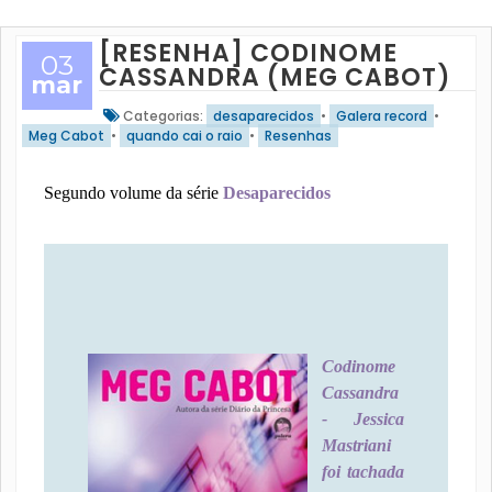
[RESENHA] CODINOME
03
CASSANDRA (MEG CABOT)
mar
Categorias:
desaparecidos
•
Galera record
•
Meg Cabot
•
quando cai o raio
•
Resenhas
Segundo volume da série
Desaparecidos
Codinome
Cassandra
- Jessica
Mastriani
foi tachada