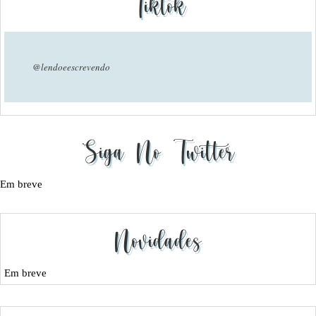
Tiktok
@lendoeescrevendo
Siga No Twitter
Em breve
Novidades
Em breve