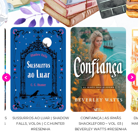
S
SUSSURROS AO LUAR | SHADOW
CONFIANÇA | AS IRMÃS
DIÁRI
FALLS, VOL.04 | C.C.HUNTER
SHACKLEFORD – VOL. 03 |
MANGÁ
#RESENHA
BEVERLEY WATTS #RESENHA