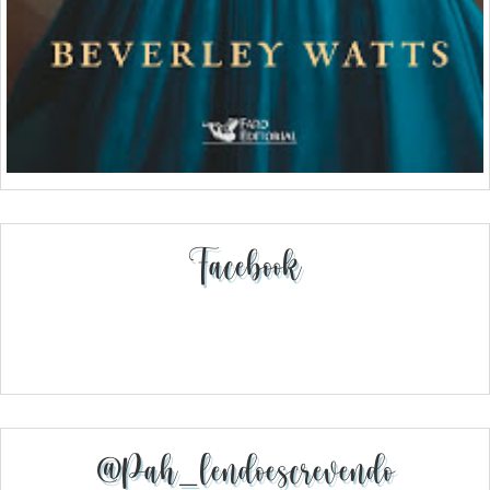
Facebook
@pah_lendoescrevendo