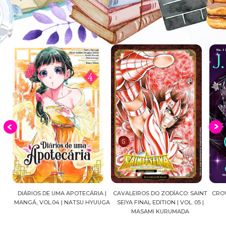
DIÁRIOS DE UMA APOTECÁRIA |
CAVALEIROS DO ZODÍACO: SAINT
CROWN
MANGÁ, VOL.04 | NATSU HYUUGA
SEIYA FINAL EDITION | VOL. 05 |
A
MASAMI KURUMADA