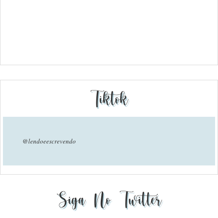
Tiktok
@lendoeescrevendo
Siga No Twitter