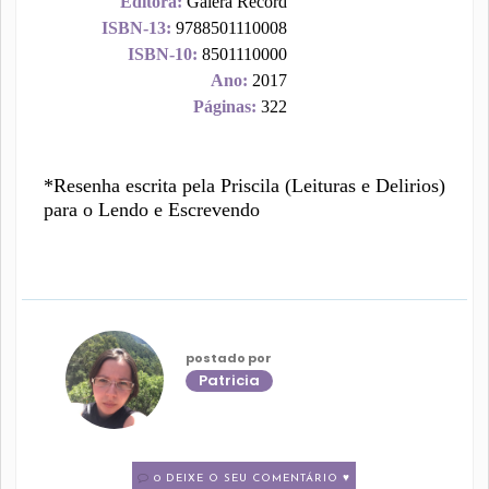
Editora:
Galera Record
ISBN-13:
9788501110008
ISBN-10:
8501110000
Ano:
2017
Páginas:
322
*Resenha escrita pela Priscila (Leituras e Delirios)
para o Lendo e Escrevendo
postado por
Patricia
0 DEIXE O SEU COMENTÁRIO ♥