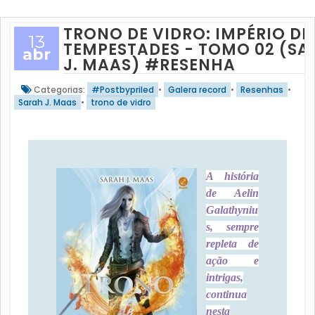
TRONO DE VIDRO: IMPÉRIO DE
13
TEMPESTADES - TOMO 02 (SA
abr
J. MAAS) #RESENHA
Categorias:
#Postbypriled
•
Galera record
•
Resenhas
•
Sarah J. Maas
•
trono de vidro
A história
de Aelin
Galathyniu
s, sempre
repleta de
ação e
intrigas,
continua
nesta