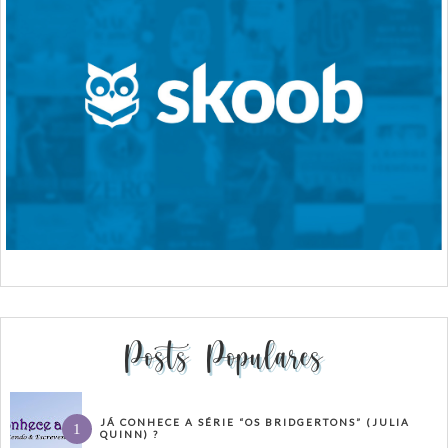
Posts Populares
JÁ CONHECE A SÉRIE “OS BRIDGERTONS” (JULIA
QUINN) ?