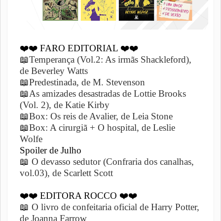
❤️❤️
FARO EDITORIAL
❤️❤️
📖
Temperança (Vol.2: As irmãs Shackleford),
de Beverley Watts
📖
Predestinada, de M. Stevenson
📖
As amizades desastradas de Lottie Brooks
(Vol. 2), de Katie Kirby
📖
Box: Os reis de Avalier, de Leia Stone
📖
Box: A cirurgiã + O hospital, de Leslie
Wolfe
Spoiler de Julho
📖
O devasso sedutor (Confraria dos canalhas,
vol.03), de Scarlett Scott
❤️❤️
EDITORA ROCCO
❤️❤️
📖
O livro de confeitaria oficial de Harry Potter,
de Joanna Farrow