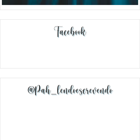
Facebook
@pah_lendoescrevendo