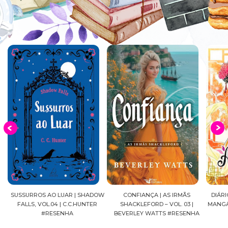
OW
CONFIANÇA | AS IRMÃS
DIÁRIOS DE UMA APOTECÁRIA |
CAVAL
SHACKLEFORD – VOL. 03 |
MANGÁ, VOL.04 | NATSU HYUUGA
SEIYA
BEVERLEY WATTS #RESENHA