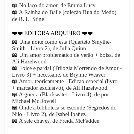
📖
No laço do amor, de Emma Lucy
📖
A Rainha do Baile (coleção Rua do Medo),
de R. L. Stine
❤️❤️
EDITORA ARQUEIRO
❤️❤️
📖
Uma noite como esta (Quarteto Smythe-
Smith - Livro 2), de Julia Quinn
📖
Um amor problemático de verão + bolsa, de
Ali Hazelwood
📖
Foice e pardal (Trilogia Morrendo de Amor -
Livro 3) + necessaire, de Brynne Weaver
📖
Amor, teoricamente - Edição especial (livro
+ marcador exclusivo), de Ali Hazelwood
📖
A guerra (Blackwater - Livro 4), de por
Michael McDowell
📖
Onde a biblioteca se esconde (Segredos do
Nilo - Livro 2), de Isabel Ibañez
📖
A sete chaves, de Freida McFadden