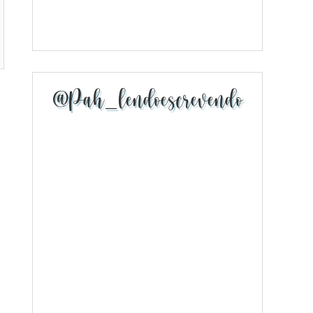
@pah_lendoescrevendo