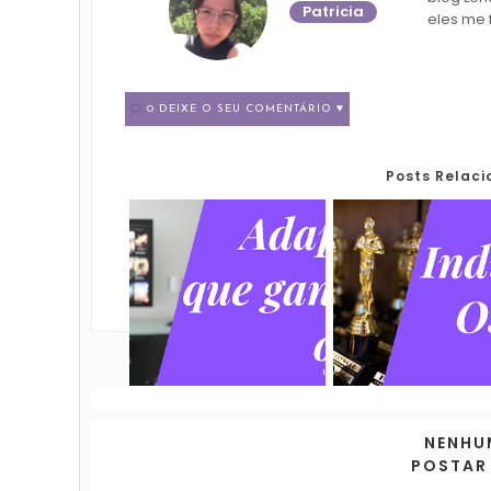
Patricia
eles me 
0 DEIXE O SEU COMENTÁRIO ♥
Posts Relac
NENHU
POSTAR