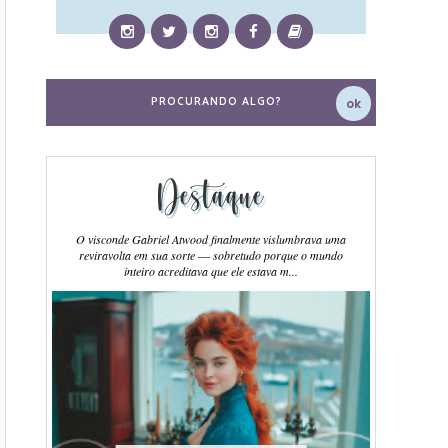
Destaque
O visconde Gabriel Atwood finalmente vislumbrava uma
reviravolta em sua sorte ― sobretudo porque o mundo
inteiro acreditava que ele estava m...