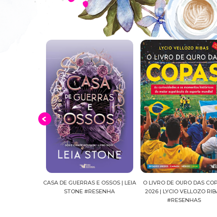
E OSSOS | LEIA
O LIVRO DE OURO DAS COPAS
SUSSURROS AO LUAR | SH
ESENHA
2026 | LYCIO VELLOZO RIBAS
FALLS, VOL.04 | C.C.HUNT
#RESENHAS
#RESENHA