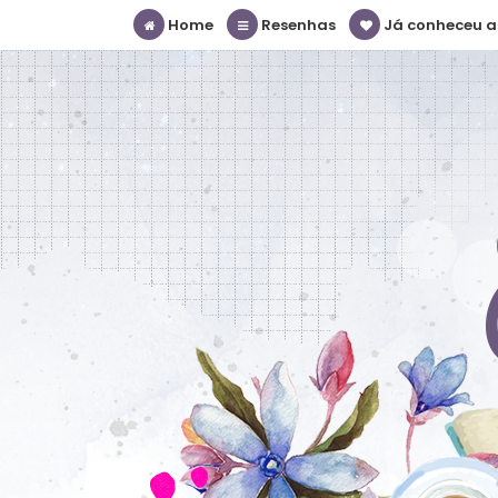
Home
Resenhas
Já conheceu a S