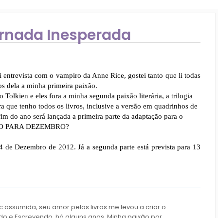
ornada Inesperada
i entrevista com o vampiro da Anne Rice, gostei tanto que li todas
os dela a minha primeira paixão.
 Tolkien e eles fora a minha segunda paixão literária, a trilogia
a que tenho todos os livros, inclusive a versão em quadrinhos de
fim do ano será lançada a primeira parte da adaptação para o
MUITO PARA DEZEMBRO?
4 de Dezembro de 2012. Já a segunda parte está prevista para 13
c assumida, seu amor pelos livros me levou a criar o
do e Escrevendo, há alguns anos. Minha paixão por