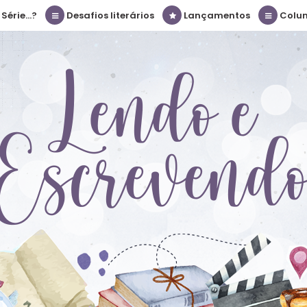
érie...?
Desafios literários
Lançamentos
Colu