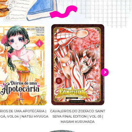
ALEIROS DO ZODÍACO: SAINT
CROWN OF WAR AND SHADOW |
A DROGA DA
YA FINAL EDITION | VOL. 05 |
J.R.WARD #RESENHA
QUADRINHOS |
MASAMI KURUMADA
FELIPE PAN
MARIANE GU