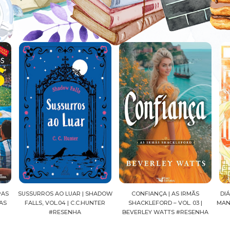
ADOW
CONFIANÇA | AS IRMÃS
DIÁRIOS DE UMA APOTECÁRIA |
CAV
ER
SHACKLEFORD – VOL. 03 |
MANGÁ, VOL.04 | NATSU HYUUGA
SEI
BEVERLEY WATTS #RESENHA