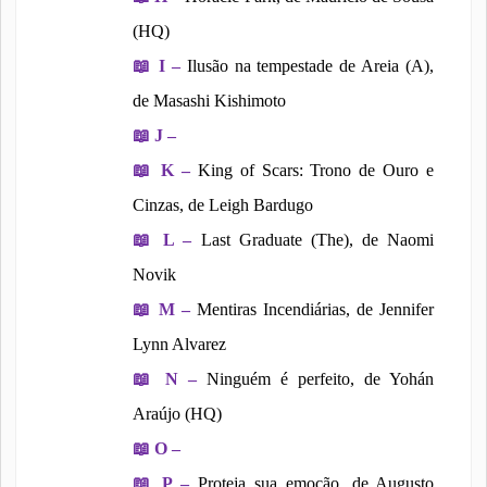
(HQ)
📖
I –
Ilusão na tempestade de Areia (A),
de Masashi Kishimoto
📖
J –
📖
K –
King of Scars: Trono de Ouro e
Cinzas, de Leigh Bardugo
📖
L –
Last Graduate (The), de Naomi
Novik
📖
M –
Mentiras Incendiárias, de Jennifer
Lynn Alvarez
📖
N –
Ninguém é perfeito, de Yohán
Araújo (HQ)
📖
O –
📖
P –
Proteja sua emoção, de Augusto