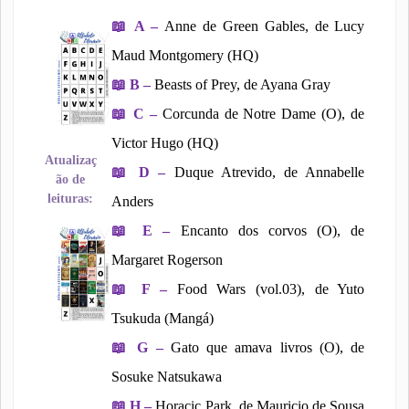
📖
A –
Anne de Green Gables, de Lucy
Maud Montgomery (HQ)
📖
B –
Beasts of Prey, de Ayana Gray
📖
C –
Corcunda de Notre Dame (O), de
Victor Hugo (HQ)
Atualizaç
📖
D –
Duque Atrevido, de Annabelle
ão de
leituras:
Anders
📖
E –
Encanto dos corvos (O), de
Margaret Rogerson
📖
F –
Food Wars (vol.03), de Yuto
Tsukuda (Mangá)
📖
G –
Gato que amava livros (O), de
Sosuke Natsukawa
📖
H –
Horacic Park, de Mauricio de Sousa