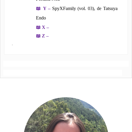
📖
Y –
SpyXFamily (vol. 03), de Tatsuya
Endo
📖
X –
📖
Z –
.