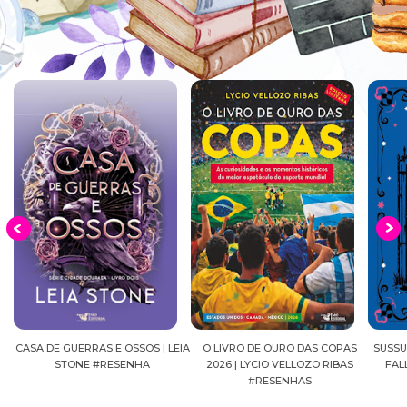
EIA
O LIVRO DE OURO DAS COPAS
SUSSURROS AO LUAR | SHADOW
C
2026 | LYCIO VELLOZO RIBAS
FALLS, VOL.04 | C.C.HUNTER
SH
#RESENHAS
#RESENHA
BEVE