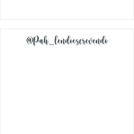
@pah_lendoescrevendo