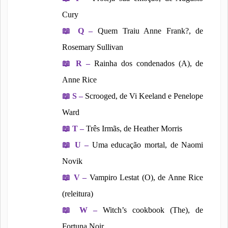
Cury
📖
Q –
Quem Traiu Anne Frank?, de
Rosemary Sullivan
📖
R –
Rainha dos condenados (A), de
Anne Rice
📖
S –
Scrooged, de Vi Keeland e Penelope
Ward
📖
T –
Três Irmãs, de Heather Morris
📖
U –
Uma educação mortal, de Naomi
Novik
📖
V –
Vampiro Lestat (O), de Anne Rice
(releitura)
📖
W –
Witch’s cookbook (The), de
Fortuna Noir