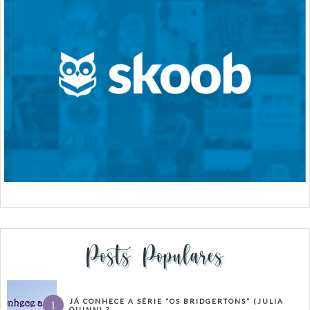
Posts Populares
JÁ CONHECE A SÉRIE “OS BRIDGERTONS” (JULIA
QUINN) ?