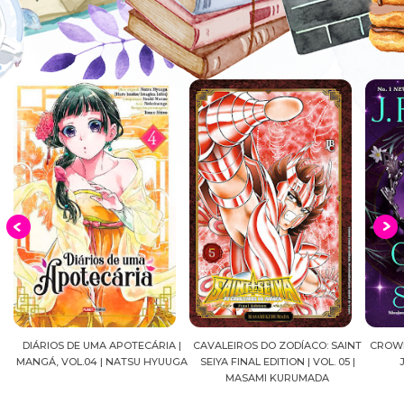
DIÁRIOS DE UMA APOTECÁRIA |
CAVALEIROS DO ZODÍACO: SAINT
CROWN
MANGÁ, VOL.04 | NATSU HYUUGA
SEIYA FINAL EDITION | VOL. 05 |
A
MASAMI KURUMADA