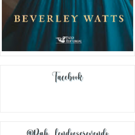
Facebook
@pah_lendoescrevendo