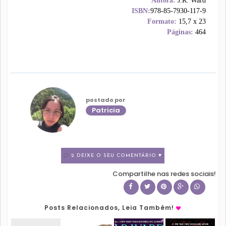
Autora:
J.R. Ward
ISBN:
978-85-7930-117-9
Formato:
15,7 x 23
Páginas:
464
postado por
Patricia
2 DEIXE O SEU COMENTÁRIO ♥
Compartilhe nas redes sociais!
Posts Relacionados, Leia Também!