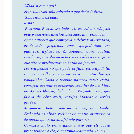
"-Zsadist está aqui?
Franziua testa, não sabendo o que deduzir disso.
-Sim, estou bem aqui.
-Está?
-Bem aqui. Bem ao seu lado - ele estendeu a mão, um
pouco sem jeito, apertou-lhea mão. Ela respondeu.
Então,pareceu que começava a delirar. Murmurava,
produzindo pequenos sons quepoderiam ser
palavras, agitava-se. Z. apanhou outra toalha,
enrolou-a, e acolocou debaixo da cabeça dela, para
que não se machucasse na borda da jacuzzi.
Pôs-sea pensar no que poderia fazer para ajudá-la,
e, como não lhe ocorreu outracoisa, cantarolou um
pouquinho. Como o recurso pareceu surtir efeito,
começou acantar suavemente, escolhendo um hino,
no Antigo Idioma, dedicado à VirgemEscriba, que
falava de céus azuis, corujas brancas e verdes
prados.
Aospoucos Bella relaxou e suspirou fundo.
Fechando os olhos, reclinou-se contra otravesseiro
de toalha que Z. havia ajeitado para ela.
Comoseu canto era o único alívio que ele podia
proporcionar a ela, Z. continuoucantando" (p.93).