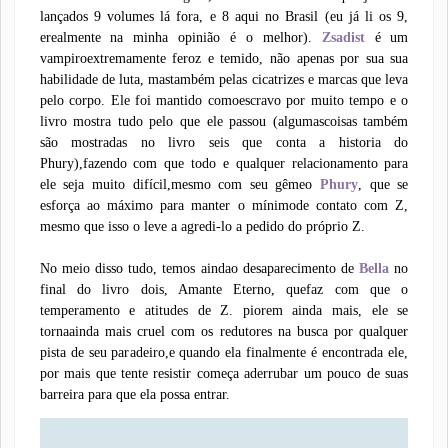
lançados 9 volumes lá fora, e 8 aqui no Brasil (eu já li os 9,
erealmente na minha opinião é o melhor).
Zsadist
é um
vampiroextremamente feroz e temido, não apenas por sua sua
habilidade de luta, mastambém pelas cicatrizes e marcas que leva
pelo corpo. Ele foi mantido comoescravo por muito tempo e o
livro mostra tudo pelo que ele passou (algumascoisas também
são mostradas no livro seis que conta a historia do
Phury),fazendo com que todo e qualquer relacionamento para
ele seja muito difícil,mesmo com seu gêmeo
Phury
, que se
esforça ao máximo para manter o mínimode contato com Z,
mesmo que isso o leve a agredi-lo a pedido do próprio Z.
No meio disso tudo, temos aindao desaparecimento de
Bella
no
final do livro dois, Amante Eterno, quefaz com que o
temperamento e atitudes de Z. piorem ainda mais, ele se
tornaainda mais cruel com os redutores na busca por qualquer
pista de seu paradeiro,e quando ela finalmente é encontrada ele,
por mais que tente resistir começa aderrubar um pouco de suas
barreira para que ela possa entrar.