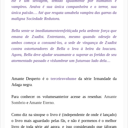
ele é um selvagem, temido igualmente por humanos e
vampiros. Araiva é sua única companheira e o terror, sua
única paixão… Até que resgata umabela vampira das garras da
maligna Sociedade Redutora.
Bella sente-se imediatamenteenfeitiçada pela ardente força que
emana de Zsadist. Entretanto, mesmo quando odesejo de
ambos começa a consumi-los, a sede de vingança de Zsadist
contra ostorturadores de Bella o leva à beira da loucura.
Agora, Bella deve ajudar seuamante a superar as feridas de seu
atormentado passado e vislumbrar um futuroao lado dela…
Amante Desperto é o
terceirovolume
da série Irmandade da
Adaga negra.
Para conhecer os volumesanterior acesse as resenhas:
Amante
Sombrio
e
Amante Eterno
.
Como diz na sinopse o livro é (independente de onde é lançado)
o livro mais aguardado pelas fãs, e não é pormenos é o melhor
livro de toda série até agora, e isso considerando que jáforam