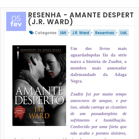
RESENHA - AMANTE DESPERT
05
(J.R. WARD)
fev
Categorias:
IAN
•
J.R. Ward
•
Resenhas
•
UdL
Um dos livros mais
aguardadopelas fãs da série
narra a história de Zsadist, o
membro mais assustador
daIrmandade da Adaga
Negra
.
Zsadist foi por muito tempo
umescravo de sangue, e por
isso, ainda carrega as cicatrizes
de um passadorepleto de
sofrimento e humilhação.
Conhecido por uma fúria que
não acaba e poratos sinistros,