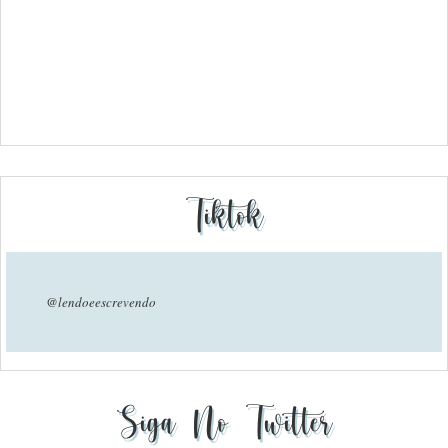
Tiktok
@lendoeescrevendo
Siga No Twitter