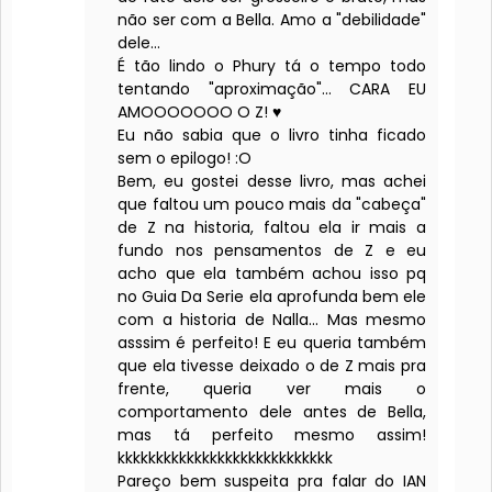
não ser com a Bella. Amo a "debilidade"
dele...
É tão lindo o Phury tá o tempo todo
tentando "aproximação"... CARA EU
AMOOOOOOO O Z! ♥
Eu não sabia que o livro tinha ficado
sem o epilogo! :O
Bem, eu gostei desse livro, mas achei
que faltou um pouco mais da "cabeça"
de Z na historia, faltou ela ir mais a
fundo nos pensamentos de Z e eu
acho que ela também achou isso pq
no Guia Da Serie ela aprofunda bem ele
com a historia de Nalla... Mas mesmo
asssim é perfeito! E eu queria também
que ela tivesse deixado o de Z mais pra
frente, queria ver mais o
comportamento dele antes de Bella,
mas tá perfeito mesmo assim!
kkkkkkkkkkkkkkkkkkkkkkkkkkkk
Pareço bem suspeita pra falar do IAN