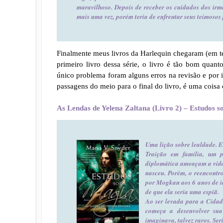
maravilhoso. Depois de receber os cuidados dos irm
mais uma vez, porém teria de enfrentar seus teimosos
Finalmente meus livros da Harlequin chegaram (em t
primeiro livro dessa série, o livro é tão bom quant
único problema foram alguns erros na revisão e por
passagens do meio para o final do livro, é uma coisa
As Lendas de Yelena Zaltana (Livro 2) – Estudos 
Uma lição sobre lealdade. E
Traição em família, um p
diplomática ameaçam a vida 
nasceu. Porém, o reencontr
por Mogkan aos 6 anos de id
de que ela seria uma espiã.
Ao ser levada para a Cidad
começa a desenvolver su
imaginava, talvez raros. Se