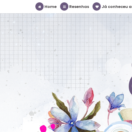
Home
Resenhas
Já conheceu a S