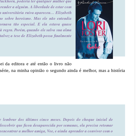
uckhorn, poderia ter qualquer mulher que
prender a alguém. A liberdade de estar com
a universitária ruiva apareceu… Elizabeth
ho sobre heroísmo. Mas ele não entendia
ornava tão especial. E ela estava quase
à regra. Porém, quando ele salva sua alma
alvez a tese de Elizabeth possa finalmente
i da editora e até então o livro não
a série, na minha opinião o segundo ainda é melhor, mas a história
 lembrar dos últimos cinco meses. Depois do choque inicial de
descobrir que ficou desaparecida por semanas, ela precisa retomar
 reencontrar a melhor amiga, Vee, e ainda aprender a conviver com o