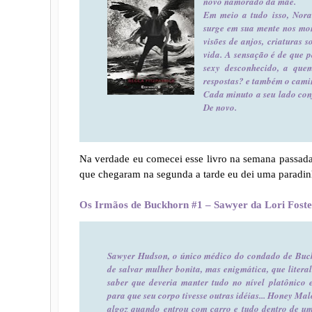
novo namorado da mãe.
Em meio a tudo isso, Nora
surge em sua mente nos mom
visões de anjos, criaturas 
vida. A sensação é de que 
sexy desconhecido, a quem
respostas? e também o cami
Cada minuto a seu lado conf
De novo.
Na verdade eu comecei esse livro na semana passada,
que chegaram na segunda a tarde eu dei uma paradinh
Os Irmãos de Buckhorn #1 – Sawyer da Lori Foste
Sawyer Hudson, o único médico do condado de Buck
de salvar mulher bonita, mas enigmática, que litera
saber que deveria manter tudo no nível platônico e
para que seu corpo tivesse outras idéias... Honey Ma
algoz quando entrou com carro e tudo dentro de u