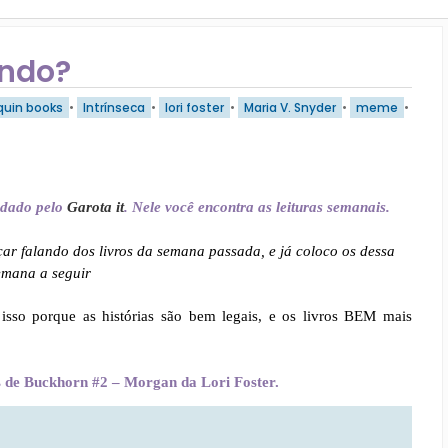
endo?
quin books
•
Intrínseca
•
lori foster
•
Maria V. Snyder
•
meme
•
edado pelo
Garota it
. Nele você encontra as leituras semanais.
ar falando dos livros da semana passada, e já coloco os dessa
emana a seguir
isso porque as histórias são bem legais, e os livros BEM mais
 de Buckhorn #2 – Morgan da Lori Foster.