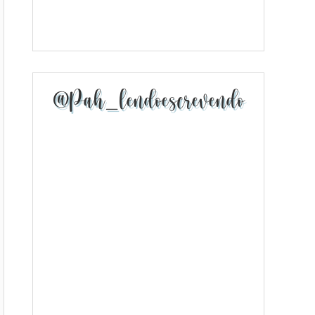
@pah_lendoescrevendo