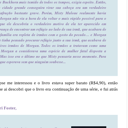
 Buckhorn mais temido de todos os tempos, exigia espeito. Então,
cidade grande conseguira virar sua cabeça era um verdadeiro
nfração bastante grave. Porém, Misty Malone realmente havia
Morgan não via a hora de ela voltar o mais rápido possível para o
que ele descobriu o verdadeiro motivo de ela ter aparecido em
rança de encontrar um refúgio ao lado de sua irmã, que acabara de
família era repleta de irmãos com o gosto do pecado… e Morgan
 tinha pensado procurar refúgio junto a sua irmã, que acabava de
tivos irmãos de Morgan. Todos os irmãos a tratavam como uma
. Morgan a considerava uma espécie de mulher fatal disposta a
 Mas isso era o último no que Misty pensaria nesse momento. Para
 que esperava sem que ninguém soubesse...
se me interessou e o livro estava super barato (R$4,90), então
ai descobri que o livro era continuação de uma série, e fui atrás
i Foster,