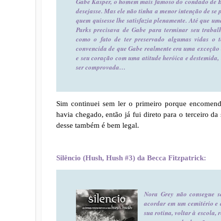
Gabe Kasper, o homem mais famoso do condado de B
desejasse. Mas ele não tinha a menor intenção de se 
quem quisesse lhe satisfazia plenamente. Até que um
Parks precisava de Gabe para terminar seu trabal
como o fato de ter preservado algumas vidas o t
convencida de que Gabe realmente era uma exceção 
e seu coração com uma atitude heróica e destemida, t
ser comprovada…
Sim continuei sem ler o primeiro porque encomende
havia chegado, então já fui direto para o terceiro d
desse também é bem legal.
Silêncio (Hush, Hush #3) da Becca Fitzpatrick:
Nora Grey não consegue se
acordar em um cemitério e 
sua rotina, voltar à escola,