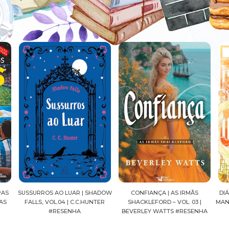
R | SHADOW
CONFIANÇA | AS IRMÃS
DIÁRIOS DE UMA APOTECÁRIA 
.C.HUNTER
SHACKLEFORD – VOL. 03 |
MANGÁ, VOL.04 | NATSU HYUU
A
BEVERLEY WATTS #RESENHA