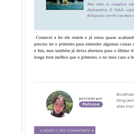
Mas tudo se complica ai
diplomática. E Valek, espi
delegação envolto em mais u
Comecei a ler ele ontem e já estou quase acaband
preciso ler o primeiro para entender algumas coisas
e fim, mas também já deixa abertura para o último li
longe bem melhor que o primeiro, e no meu caso a le
Bookhali
postado por
blog Len
Patricia
eles me 
0 DEIXE O SEU COMENTÁRIO ♥