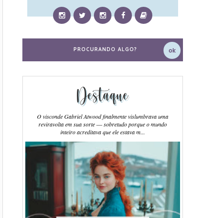
Destaque
O visconde Gabriel Atwood finalmente vislumbrava uma
reviravolta em sua sorte ― sobretudo porque o mundo
inteiro acreditava que ele estava m...