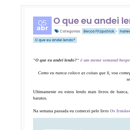
O que eu andei l
05
abr
Categorias:
Becca Fitzpatrick
•
harle
O que eu andei lendo?
“
O que eu andei lendo?
“ é um meme semanal hosp
Como eu nunca coloco as coisas que li, vou começ
s
Ultimamente eu estou lendo mais livros de banca, 
baratos.
Na semana passada eu comecei pelo livro
Os Irmãos