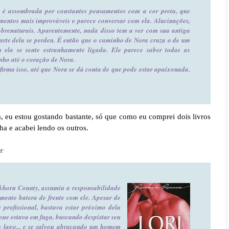
 é assombrada por constantes pensamentos com a cor preta, que
entos mais improváveis e parece conversar com ela. Alucinações,
sobrenaturais. Aparentemente, nada disso tem a ver com sua antiga
parte dela se perdeu. É então que o caminho de Nora cruza o de um
 ela se sente estranhamente ligada. Ele parece saber todas as
nho até o coração de Nora.
irma isso, até que Nora se dá conta de que pode estar apaixonada.
 eu estou gostando bastante, só que como eu comprei dois livros
a e acabei lendo os outros.
r
horn County, assumiu a responsabilidade
lmente batera de frente com ele. Apesar de
 profissional, bastava estar próximo dela
lone estava em fuga, buscando despistar seu
m lago... e se salvou abraçando um homem