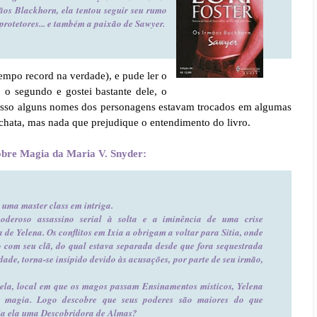
ãos Blackhorn, ela tentou seguir seu rumo
 protetores... e também a paixão de Sawyer.
empo record na verdade), e pude ler o
o o segundo e gostei bastante dele, o
 isso alguns nomes dos personagens estavam trocados em algumas
 chata, mas nada que prejudique o entendimento do livro.
sobre Magia da Maria V. Snyder:
 uma master class em intriga.
oderoso assassino serial à solta e a iminência de uma crise
de Yelena. Os conflitos em Ixia a obrigam a voltar para Sitia, onde
o com seu clã, do qual estava separada desde que fora sequestrada
ade, torna-se insípido devido às acusações, por parte de seu irmão,
ela, local em que os magos passam Ensinamentos místicos, Yelena
a magia. Logo descobre que seus poderes são maiores do que
ria ela uma Descobridora de Almas?