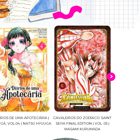
|
CAVALEIROS DO ZODÍACO: SAINT
CROWN OF WAR AND SHADOW |
A DR
GA
SEIYA FINAL EDITION | VOL. 05 |
J.R.WARD #RESENHA
QUADRI
MASAMI KURUMADA
FELI
MARI