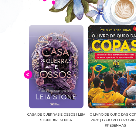
UERRAS E OSSOS | LEIA
O LIVRO DE OURO DAS COPAS
SUSSURROS AO LUA
ONE #RESENHA
2026 | LYCIO VELLOZO RIBAS
FALLS, VOL.04 | C
#RESENHAS
#RESENH