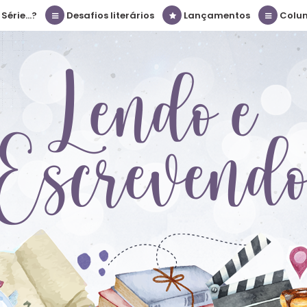
érie...?
Desafios literários
Lançamentos
Colu