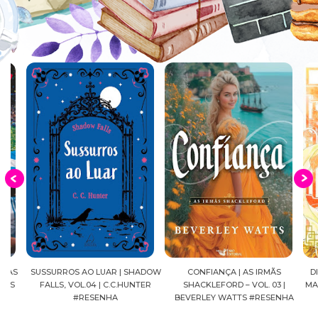
S
SUSSURROS AO LUAR | SHADOW
CONFIANÇA | AS IRMÃS
DIÁRI
FALLS, VOL.04 | C.C.HUNTER
SHACKLEFORD – VOL. 03 |
MANGÁ
#RESENHA
BEVERLEY WATTS #RESENHA