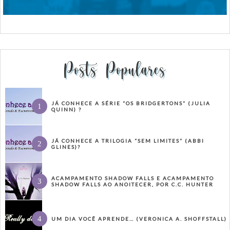
Posts Populares
JÁ CONHECE A SÉRIE “OS BRIDGERTONS” (JULIA
QUINN) ?
JÁ CONHECE A TRILOGIA “SEM LIMITES” (ABBI
GLINES)?
ACAMPAMENTO SHADOW FALLS E ACAMPAMENTO
SHADOW FALLS AO ANOITECER, POR C.C. HUNTER
UM DIA VOCÊ APRENDE… (VERONICA A. SHOFFSTALL)