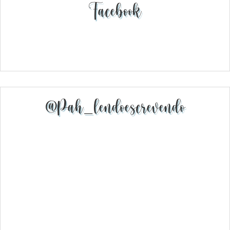
Facebook
@pah_lendoescrevendo