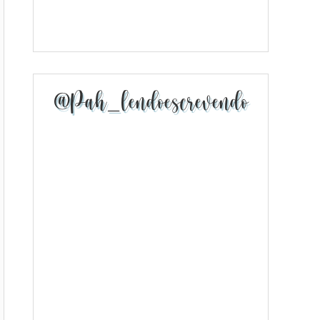
@pah_lendoescrevendo