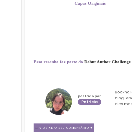
Capas Originais
Essa resenha faz parte do
Debut Author Challenge 
Bookhali
postado por
blog Len
Patricia
eles me 
2 DEIXE O SEU COMENTÁRIO ♥