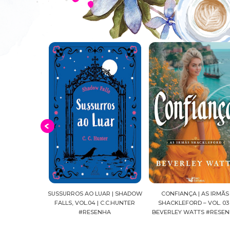
OPAS
SUSSURROS AO LUAR | SHADOW
CONFIANÇA | AS IRMÃS
DI
BAS
FALLS, VOL.04 | C.C.HUNTER
SHACKLEFORD – VOL. 03 |
MAN
#RESENHA
BEVERLEY WATTS #RESENHA