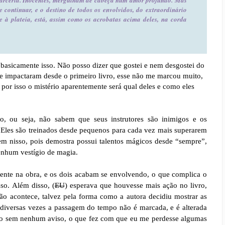
 continuar, e o destino de todos os envolvidos, do extraordinário
se à plateia, está, assim como os acrobatas acima deles, na corda
é basicamente isso. Não posso dizer que gostei e nem desgostei do
e me impactaram desde o primeiro livro, esse não me marcou muito,
 por isso o mistério aparentemente será qual deles e como eles
, ou seja, não sabem que seus instrutores são inimigos e os
Eles são treinados desde pequenos para cada vez mais superarem
m nisso, pois demostra possui talentos mágicos desde “sempre”,
enhum vestígio de magia.
ente na obra, e os dois acabam se envolvendo, o que complica o
so. Além disso, (
EU
) esperava que houvesse mais ação no livro,
ão acontece, talvez pela forma como a autora decidiu mostrar as
r diversas vezes a passagem do tempo não é marcada, e é alterada
do sem nenhum aviso, o que fez com que eu me perdesse algumas