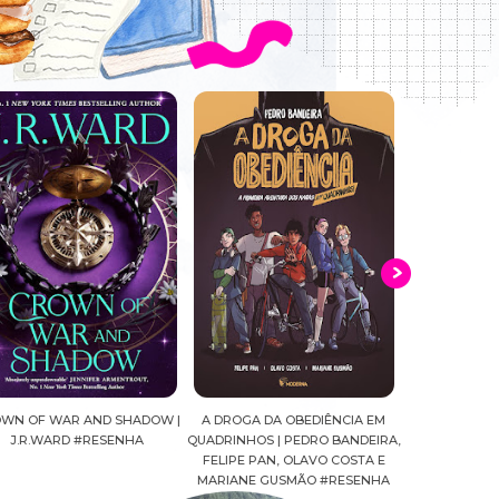
AR AND SHADOW |
A DROGA DA OBEDIÊNCIA EM
MALDIÇÃ0 | HARPER L
RD #RESENHA
QUADRINHOS | PEDRO BANDEIRA,
#RESENHA
FELIPE PAN, OLAVO COSTA E
MARIANE GUSMÃO #RESENHA