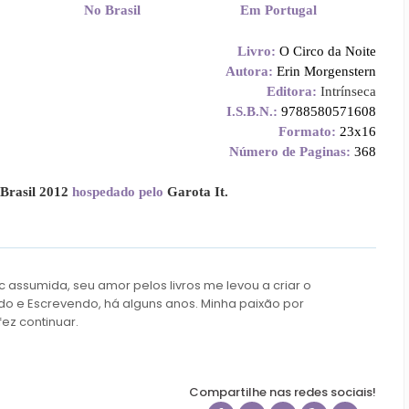
No Brasil
Em Portugal
Livro:
O Circo da Noite
Autora:
Erin Morgenstern
Editora:
Intrínseca
I.S.B.N.:
9788580571608
Formato:
23x16
Número de Paginas:
368
Brasil 2012
hospedado pelo
Garota It.
c assumida, seu amor pelos livros me levou a criar o
do e Escrevendo, há alguns anos. Minha paixão por
fez continuar.
Compartilhe nas redes sociais!