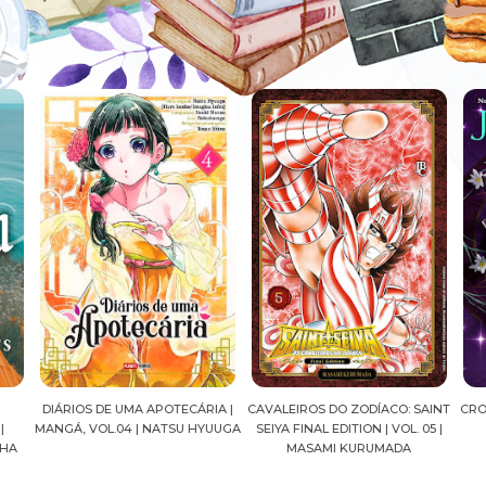
ÁRIOS DE UMA APOTECÁRIA |
CAVALEIROS DO ZODÍACO: SAINT
CROWN OF W
GÁ, VOL.04 | NATSU HYUUGA
SEIYA FINAL EDITION | VOL. 05 |
J.R.WA
MASAMI KURUMADA