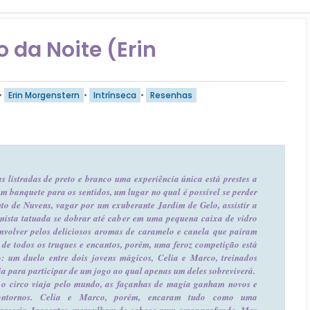
 da Noite (Erin
•
Erin Morgenstern
•
Intrínseca
•
Resenhas
s listradas de preto e branco uma experiência única está prestes a
um banquete para os sentidos, um lugar no qual é possível se perder
to de Nuvens, vagar por um exuberante Jardim de Gelo, assistir a
nista tatuada se dobrar até caber em uma pequena caixa de vidro
envolver pelos deliciosos aromas de caramelo e canela que pairam
s de todos os truques e encantos, porém, uma feroz competição está
 um duelo entre dois jovens mágicos, Celia e Marco, treinados
ia para participar de um jogo ao qual apenas um deles sobreviverá.
o circo viaja pelo mundo, as façanhas de magia ganham novos e
 contornos. Celia e Marco, porém, encaram tudo como uma
arceria. Inocentes, mergulham de cabeça num amor profundo. Mas