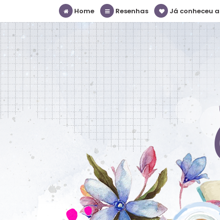
Home
Resenhas
Já conheceu a S