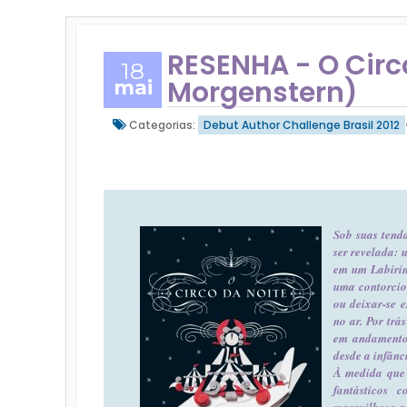
RESENHA - O Circo
18
Morgenstern)
mai
Categorias:
Debut Author Challenge Brasil 2012
Sob suas tenda
ser revelada: 
em um Labirin
uma contorcio
ou deixar-se 
no ar. Por trá
em andamento:
desde a infânc
À medida que 
fantásticos
maravilhosa p