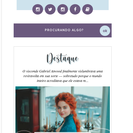
Destaque
O visconde Gabriel Atwood finalmente vislumbrava uma
reviravolta em sua sorte ― sobretudo porque o mundo
inteiro acreditava que ele estava m...