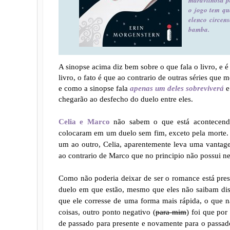
o jogo tem que
elenco circen
bamba.
A sinopse acima diz bem sobre o que fala o livro, e 
livro, o fato é que ao contrario de outras séries qu
e como a sinopse fala
apenas um deles sobreviverá
e
chegarão ao desfecho do duelo entre eles.
Celia e Marco
não sabem o que está acontecendo
colocaram em um duelo sem fim, exceto pela morte. 
um ao outro, Celia, aparentemente leva uma vantage
ao contrario de Marco que no principio não possui n
Como não poderia deixar de ser o romance está pres
duelo em que estão, mesmo que eles não saibam dis
que ele corresse de uma forma mais rápida, o que n
coisas, outro ponto negativo (
para mim
) foi que po
de passado para presente e novamente para o passa