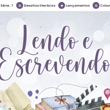
érie...?
Desafios literários
Lançamentos
Colu