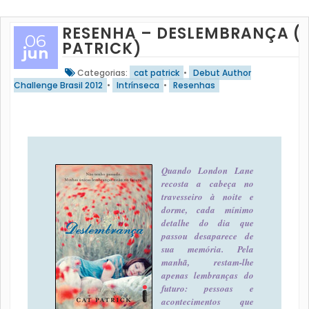
RESENHA – DESLEMBRANÇA (
06
PATRICK)
jun
Categorias:
cat patrick
•
Debut Author
Challenge Brasil 2012
•
Intrínseca
•
Resenhas
Quando London Lane
recosta a cabeça no
travesseiro à noite e
dorme, cada mínimo
detalhe do dia que
passou desaparece de
sua memória. Pela
manhã, restam-lhe
apenas lembranças do
futuro: pessoas e
acontecimentos que