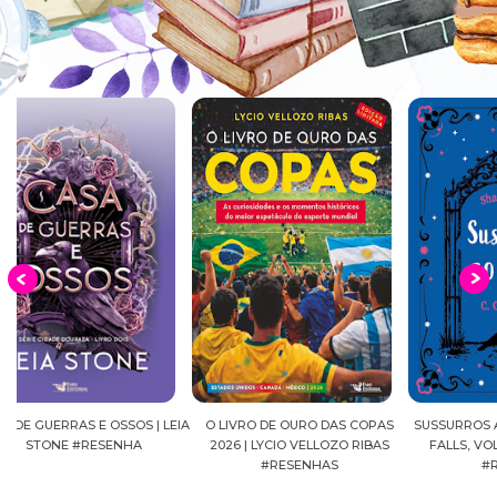
EIA
O LIVRO DE OURO DAS COPAS
SUSSURROS AO LUAR | SHADOW
C
2026 | LYCIO VELLOZO RIBAS
FALLS, VOL.04 | C.C.HUNTER
SH
#RESENHAS
#RESENHA
BEVE