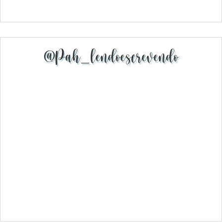
@pah_lendoescrevendo