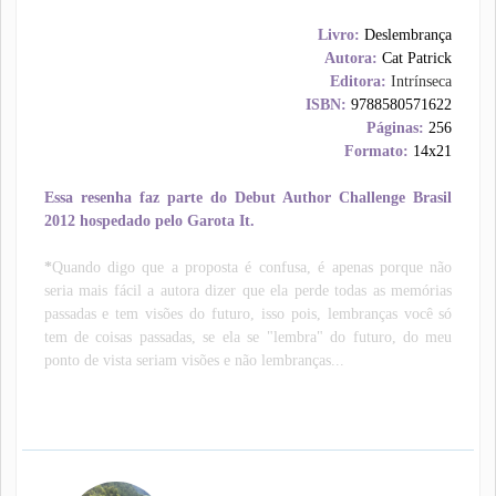
Livro:
Deslembrança
Autora:
Cat Patrick
Editora:
Intrínseca
ISBN:
9788580571622
Páginas:
256
Formato:
14x21
Essa resenha faz parte do
Debut Author Challenge Brasil
2012
hospedado pelo
Garota It.
*
Quando digo que a proposta é confusa, é apenas porque não
seria mais fácil a autora dizer que ela perde todas as memórias
passadas e tem visões do futuro, isso pois, lembranças você só
tem de coisas passadas, se ela se "lembra" do futuro, do meu
ponto de vista seriam visões e não lembranças...