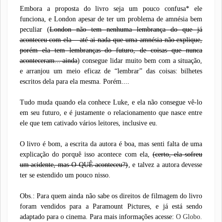
Embora a proposta do livro seja um pouco confusa* ele
funciona, e London apesar de ter um problema de amnésia bem
peculiar (
London não tem nenhuma lembrança do que já
aconteceu com ela – até ai nada que uma amnésia não explique,
porém ela tem lembranças do futuro, de coisas que nunca
aconteceram... ainda
) consegue lidar muito bem com a situação,
e arranjou um meio eficaz de “lembrar” das coisas: bilhetes
escritos dela para ela mesma. Porém....
Tudo muda quando ela conhece Luke, e ela não consegue vê-lo
em seu futuro, e é justamente o relacionamento que nasce entre
ele que tem cativado vários leitores, inclusive eu.
O livro é bom, a escrita da autora é boa, mas senti falta de uma
explicação do porquê isso acontece com ela,
(certo, ela sofreu
um acidente, mas O QUÊ aconteceu?)
, e talvez a autora devesse
ter se estendido um pouco nisso.
Obs.: Para quem ainda não sabe os direitos de filmagem do livro
foram vendidos para a Paramount Pictures, e já está sendo
adaptado para o cinema. Para mais informações acesse:
O Globo.