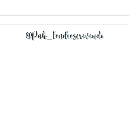
@pah_lendoescrevendo