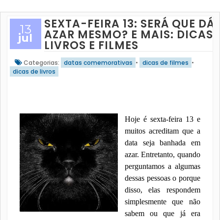
SEXTA-FEIRA 13: SERÁ QUE DÁ
13
AZAR MESMO? E MAIS: DICAS 
jul
LIVROS E FILMES
Categorias:
datas comemorativas
•
dicas de filmes
•
dicas de livros
Hoje é sexta-feira 13 e
muitos acreditam que a
data seja banhada em
azar. Entretanto, quando
perguntamos a algumas
dessas pessoas o porque
disso, elas respondem
simplesmente que não
sabem ou que já era