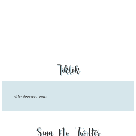
Tiktok
@lendoeescrevendo
Siga No Twitter