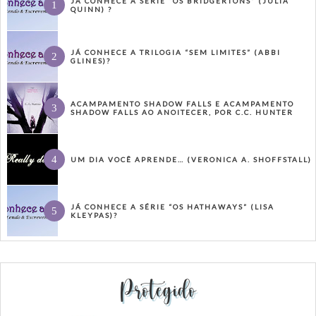
JÁ CONHECE A SÉRIE “OS BRIDGERTONS” (JULIA
QUINN) ?
JÁ CONHECE A TRILOGIA “SEM LIMITES” (ABBI
GLINES)?
ACAMPAMENTO SHADOW FALLS E ACAMPAMENTO
SHADOW FALLS AO ANOITECER, POR C.C. HUNTER
UM DIA VOCÊ APRENDE… (VERONICA A. SHOFFSTALL)
JÁ CONHECE A SÉRIE “OS HATHAWAYS” (LISA
KLEYPAS)?
Protegido