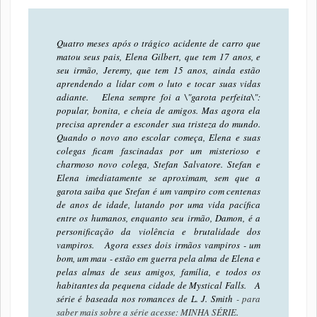
Quatro meses após o trágico acidente de carro que
matou seus pais, Elena Gilbert, que tem 17 anos, e
seu irmão, Jeremy, que tem 15 anos, ainda estão
aprendendo a lidar com o luto e tocar suas vidas
adiante. Elena sempre foi a \"garota perfeita\":
popular, bonita, e cheia de amigos. Mas agora ela
precisa aprender a esconder sua tristeza do mundo.
Quando o novo ano escolar começa, Elena e suas
colegas ficam fascinadas por um misterioso e
charmoso novo colega, Stefan Salvatore. Stefan e
Elena imediatamente se aproximam, sem que a
garota saiba que Stefan é um vampiro com centenas
de anos de idade, lutando por uma vida pacífica
entre os humanos, enquanto seu irmão, Damon, é a
personificação da violência e brutalidade dos
vampiros. Agora esses dois irmãos vampiros - um
bom, um mau - estão em guerra pela alma de Elena e
pelas almas de seus amigos, família, e todos os
habitantes da pequena cidade de Mystical Falls. A
série é baseada nos romances de L. J. Smith
- para
saber mais sobre a série acesse: MINHA SÉRIE
.