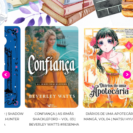
OW
CONFIANÇA | AS IRMÃS
DIÁRIOS DE UMA APOTECÁRIA |
CAVAL
SHACKLEFORD – VOL. 03 |
MANGÁ, VOL.04 | NATSU HYUUGA
SEIYA
BEVERLEY WATTS #RESENHA