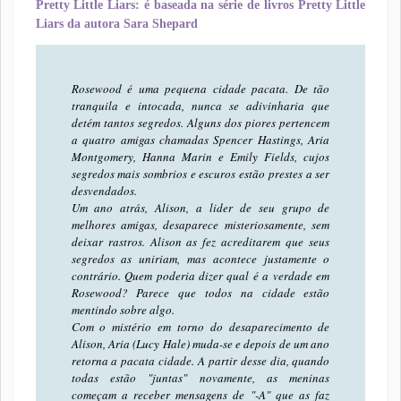
Pretty Little Liars: é baseada na série de livros Pretty Little
Liars da autora Sara Shepard
Rosewood é uma pequena cidade pacata. De tão
tranquila e intocada, nunca se adivinharia que
detém tantos segredos. Alguns dos piores pertencem
a quatro amigas chamadas Spencer Hastings, Aria
Montgomery, Hanna Marin e Emily Fields, cujos
segredos mais sombrios e escuros estão prestes a ser
desvendados.
Um ano atrás, Alison, a lider de seu grupo de
melhores amigas, desaparece misteriosamente, sem
deixar rastros. Alison as fez acreditarem que seus
segredos as uniriam, mas acontece justamente o
contrário. Quem poderia dizer qual é a verdade em
Rosewood? Parece que todos na cidade estão
mentindo sobre algo.
Com o mistério em torno do desaparecimento de
Alison, Aria (Lucy Hale) muda-se e depois de um ano
retorna a pacata cidade. A partir desse dia, quando
todas estão "juntas" novamente, as meninas
começam a receber mensagens de "-A" que as faz