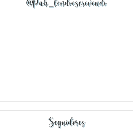
@pah_lendoescrevendo
Seguidores