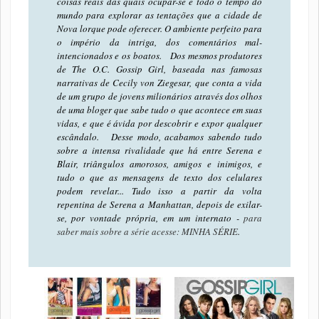
coisas reais das quais ocupar-se e todo o tempo do
mundo para explorar as tentações que a cidade de
Nova lorque pode oferecer. O ambiente perfeito para
o império da intriga, dos comentários mal-
intencionados e os boatos. Dos mesmos produtores
de The O.C. Gossip Girl, baseada nas famosas
narrativas de Cecily von Ziegesar, que conta a vida
de um grupo de jovens milionários através dos olhos
de uma bloger que sabe tudo o que acontece em suas
vidas, e que é ávida por descobrir e expor qualquer
escândalo. Desse modo, acabamos sabendo tudo
sobre a intensa rivalidade que há entre Serena e
Blair, triângulos amorosos, amigos e inimigos, e
tudo o que as mensagens de texto dos celulares
podem revelar... Tudo isso a partir da volta
repentina de Serena a Manhattan, depois de exilar-
se, por vontade própria, em um internato -
para
saber mais sobre a série acesse: MINHA SÉRIE
.