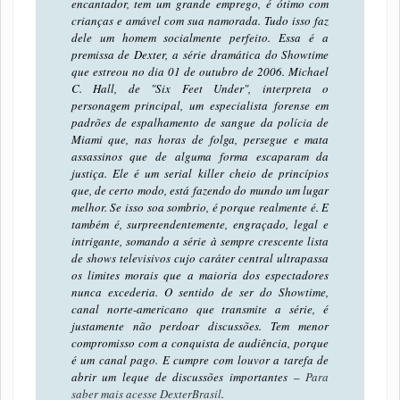
encantador, tem um grande emprego, é ótimo com
crianças e amável com sua namorada. Tudo isso faz
dele um homem socialmente perfeito. Essa é a
premissa de Dexter, a série dramática do Showtime
que estreou no dia 01 de outubro de 2006. Michael
C. Hall, de "Six Feet Under", interpreta o
personagem principal, um especialista forense em
padrões de espalhamento de sangue da polícia de
Miami que, nas horas de folga, persegue e mata
assassinos que de alguma forma escaparam da
justiça. Ele é um serial killer cheio de princípios
que, de certo modo, está fazendo do mundo um lugar
melhor. Se isso soa sombrio, é porque realmente é. E
também é, surpreendentemente, engraçado, legal e
intrigante, somando a série à sempre crescente lista
de shows televisivos cujo caráter central ultrapassa
os limites morais que a maioria dos espectadores
nunca excederia. O sentido de ser do Showtime,
canal norte-americano que transmite a série, é
justamente não perdoar discussões. Tem menor
compromisso com a conquista de audiência, porque
é um canal pago. E cumpre com louvor a tarefa de
abrir um leque de discussões importantes –
Para
saber mais acesse DexterBrasil
.