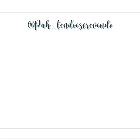
@pah_lendoescrevendo