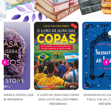
EIA
O LIVRO DE OURO DAS COPAS
SUSSURROS AO LUAR | SHADOW
C
2026 | LYCIO VELLOZO RIBAS
FALLS, VOL.04 | C.C.HUNTER
SH
#RESENHAS
#RESENHA
BEVE