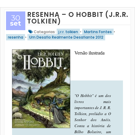
RESENHA – O HOBBIT (J.R.R.
30
TOLKIEN)
set
Categorias:
j.r.r. tolkien
•
Martins Fontes
•
resenha
•
Um Desafio Realmente Desafiante 2012
Versão ilustrada
"O Hobbit" é um dos
livros mais
importantes de J. R. R.
Tolkien, prelúdio a O
Senhor dos Anéis.
Conta a história de
Bilbo Bolseiro, um