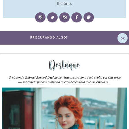
literário.
Destaque
O visconde Gabriel Atwood finalmente vislumbrava uma reviravolta em sua sorte
― sobretudo porque o mundo inteiro acreditava que ele estava m...