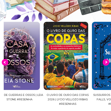
EIA
O LIVRO DE OURO DAS COPAS
SUSSURROS AO LUAR | SHADOW
C
2026 | LYCIO VELLOZO RIBAS
FALLS, VOL.04 | C.C.HUNTER
SH
#RESENHAS
#RESENHA
BEVE