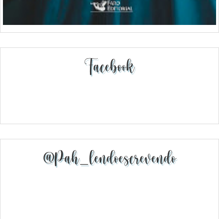
Facebook
@pah_lendoescrevendo