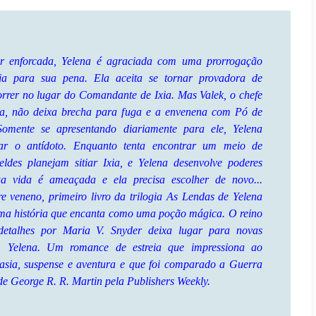
er enforcada, Yelena é agraciada com uma prorrogação
ria para sua pena. Ela aceita se tornar provadora de
rrer no lugar do Comandante de Ixia. Mas Valek, o chefe
a, não deixa brecha para fuga e a envenena com Pó de
Somente se apresentando diariamente para ele, Yelena
ar o antídoto. Enquanto tenta encontrar um meio de
beldes planejam sitiar Ixia, e Yelena desenvolve poderes
a vida é ameaçada e ela precisa escolher de novo...
e veneno, primeiro livro da trilogia As Lendas de Yelena
uma história que encanta como uma poção mágica. O reino
detalhes por Maria V. Snyder deixa lugar para novas
m Yelena. Um romance de estreia que impressiona ao
tasia, suspense e aventura e que foi comparado a Guerra
de George R. R. Martin pela Publishers Weekly.