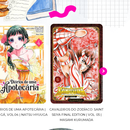
ALEIROS DO ZODÍACO: SAINT
CROWN OF WAR AND SHADOW |
A DROGA DA
YA FINAL EDITION | VOL. 05 |
J.R.WARD #RESENHA
QUADRINHOS |
MASAMI KURUMADA
FELIPE PAN
MARIANE GU