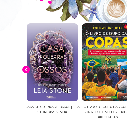
E OSSOS | LEIA
O LIVRO DE OURO DAS COPAS
SUSSURROS AO LUAR | SH
ESENHA
2026 | LYCIO VELLOZO RIBAS
FALLS, VOL.04 | C.C.HUNT
#RESENHAS
#RESENHA