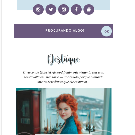
Destaque
O visconde Gabriel Atwood finalmente vislumbrava uma
reviravolta em sua sorte ― sobretudo porque o mundo
inteiro acreditava que ele estava m...