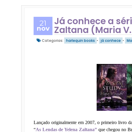
Já conhece a séri
21
Zaltana (Maria V
nov
Categorias:
harlequin books
•
já conhece
•
Ma
Lançado originalmente em 2007, o primeiro livro d
“
As Lendas de Yelena Zaltana”
que chegou no Br