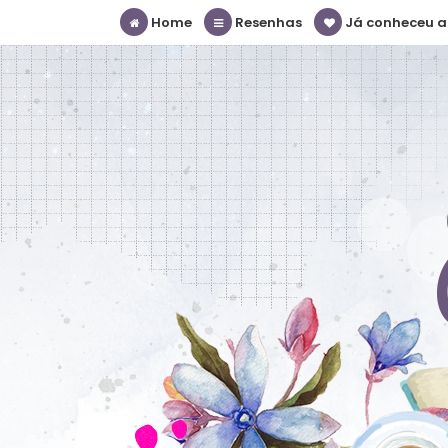
Home
Resenhas
Já conheceu a S