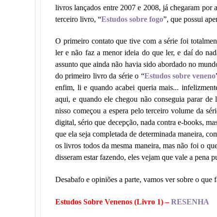
livros lançados entre 2007 e 2008, já chegaram por 
terceiro livro, “
Estudos sobre fogo
”, que possui apen
O primeiro contato que tive com a série foi totalme
ler e não faz a menor ideia do que ler, e daí do n
assunto que ainda não havia sido abordado no mundo 
do primeiro livro da série o “
Estudos sobre veneno
enfim, li e quando acabei queria mais... infelizmen
aqui, e quando ele chegou não conseguia parar de
nisso começou a espera pelo terceiro volume da sé
digital, sério que decepção, nada contra e-books, m
que ela seja completada de determinada maneira, com
os livros todos da mesma maneira, mas não foi o que
disseram estar fazendo, eles vejam que vale a pena
Desabafo e opiniões a parte, vamos ver sobre o que f
Estudos Sobre Venenos (Livro 1) –
RESENHA