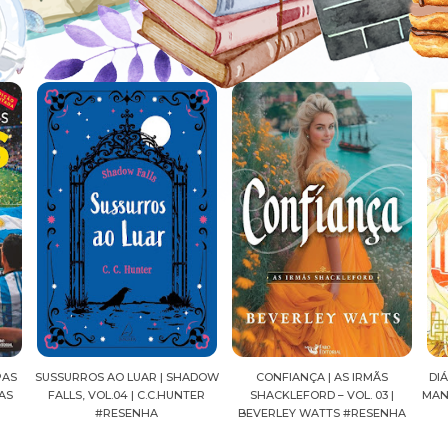
ADOW
CONFIANÇA | AS IRMÃS
DIÁRIOS DE UMA APOTECÁRIA |
CAV
ER
SHACKLEFORD – VOL. 03 |
MANGÁ, VOL.04 | NATSU HYUUGA
SEI
BEVERLEY WATTS #RESENHA