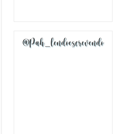
@pah_lendoescrevendo