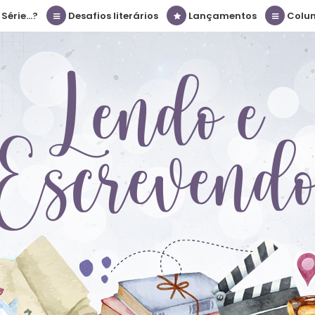
érie...?
Desafios literários
Lançamentos
Colu