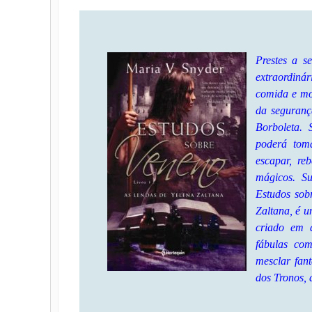
Prestes a s
extraordiná
comida e mo
da seguranç
Borboleta. 
poderá tom
escapar, re
mágicos. Su
Estudos sobr
Zaltana, é 
criado em 
fábulas co
mesclar fan
dos Tronos, 