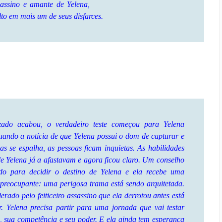
sassino e amante de Yelena,
lto em mais um de seus disfarces.
zado acabou, o verdadeiro teste começou para Yelena
uando a notícia de que Yelena possui o dom de capturar e
as se espalha, as pessoas ficam inquietas. As habilidades
e Yelena já a afastavam e agora ficou claro. Um conselho
do para decidir o destino de Yelena e ela recebe uma
reocupante: uma perigosa trama está sendo arquitetada.
erado pelo feiticeiro assassino que ela derrotou antes está
r. Yelena precisa partir para uma jornada que vai testar
s, sua competência e seu poder. E ela ainda tem esperança