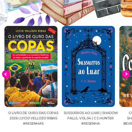
EIA
O LIVRO DE OURO DAS COPAS
SUSSURROS AO LUAR | SHADOW
C
2026 | LYCIO VELLOZO RIBAS
FALLS, VOL.04 | C.C.HUNTER
SH
#RESENHAS
#RESENHA
BEVE