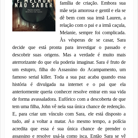
família de criação. Embora sua
mãe seja amorosa e gentil e ela se
dê bem com sua irmã Lauren, a
relação com o pai e a irmã caçula,
Melanie, sempre foi complicada.
Às vésperas de se casar, Sara
decide que está pronta para investigar o passado e
descobrir suas origens. Mas a verdade é muito mais
aterrorizante do que ela poderia imaginar. Sara é fruto de
um estupro, filha do Assassino do Acampamento, um
famoso serial killer. Toda a sua paz acaba quando essa
história é divulgada na internet e o pai que ela
anteriormente queria conhecer resolve entrar em sua vida
de forma avassaladora. Eufórico com a descoberta de que
tem uma filha, John vê nela sua única chance de redenção.
E, para criar um vínculo com Sara, ele está disposto a
tudo, até a voltar a matar. Ao mesmo tempo, a polícia
acredita que essa é sua única chance de prender o
assassino e resolve usá-la como isca. Então Sara se vê