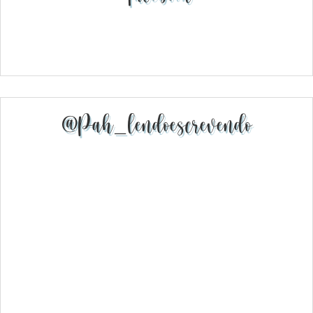
@pah_lendoescrevendo