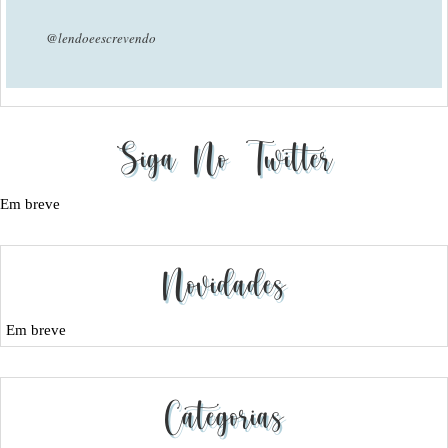
@lendoeescrevendo
Siga No Twitter
Em breve
Novidades
Em breve
Categorias