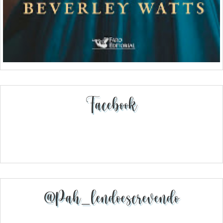
Facebook
@pah_lendoescrevendo