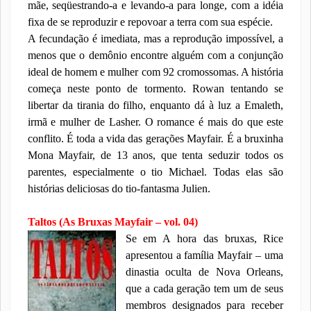
mãe, seqüestrando-a e levando-a para longe, com a idéia
fixa de se reproduzir e repovoar a terra com sua espécie.
A fecundação é imediata, mas a reprodução impossível, a
menos que o demônio encontre alguém com a conjunção
ideal de homem e mulher com 92 cromossomas. A história
começa neste ponto de tormento. Rowan tentando se
libertar da tirania do filho, enquanto dá à luz a Emaleth,
irmã e mulher de Lasher. O romance é mais do que este
conflito. É toda a vida das gerações Mayfair. É a bruxinha
Mona Mayfair, de 13 anos, que tenta seduzir todos os
parentes, especialmente o tio Michael. Todas elas são
histórias deliciosas do tio-fantasma Julien.
Taltos (As Bruxas Mayfair – vol. 04)
Se em A hora das bruxas, Rice
apresentou a família Mayfair – uma
dinastia oculta de Nova Orleans,
que a cada geração tem um de seus
membros designados para receber