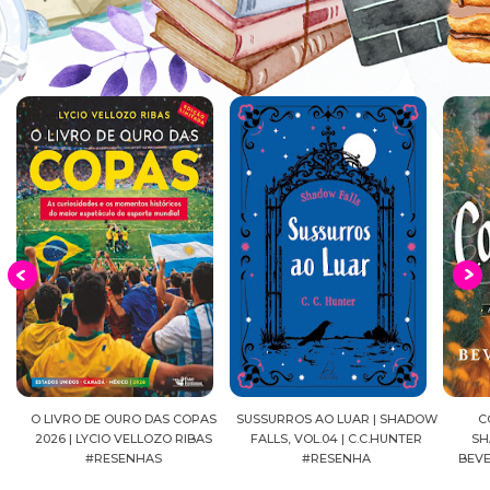
O LIVRO DE OURO DAS COPAS
SUSSURROS AO LUAR | SHADOW
CONFI
2026 | LYCIO VELLOZO RIBAS
FALLS, VOL.04 | C.C.HUNTER
SHACKLE
#RESENHAS
#RESENHA
BEVERLE