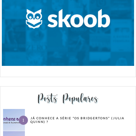
Posts Populares
JÁ CONHECE A SÉRIE “OS BRIDGERTONS” (JULIA
QUINN) ?