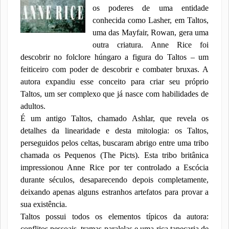
os poderes de uma entidade
conhecida como Lasher, em Taltos,
uma das Mayfair, Rowan, gera uma
outra criatura. Anne Rice foi
descobrir no folclore húngaro a figura do Taltos – um
feiticeiro com poder de descobrir e combater bruxas. A
autora expandiu esse conceito para criar seu próprio
Taltos, um ser complexo que já nasce com habilidades de
adultos.
É um antigo Taltos, chamado Ashlar, que revela os
detalhes da linearidade e desta mitologia: os Taltos,
perseguidos pelos celtas, buscaram abrigo entre uma tribo
chamada os Pequenos (The Picts). Esta tribo britânica
impressionou Anne Rice por ter controlado a Escócia
durante séculos, desaparecendo depois completamente,
deixando apenas alguns estranhos artefatos para provar a
sua existência.
Taltos possui todos os elementos típicos da autora:
conflitos pessoais, tramas paralelas e uma rica tapeçaria de