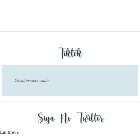
Tiktok
@lendoeescrevendo
Siga No Twitter
Em breve