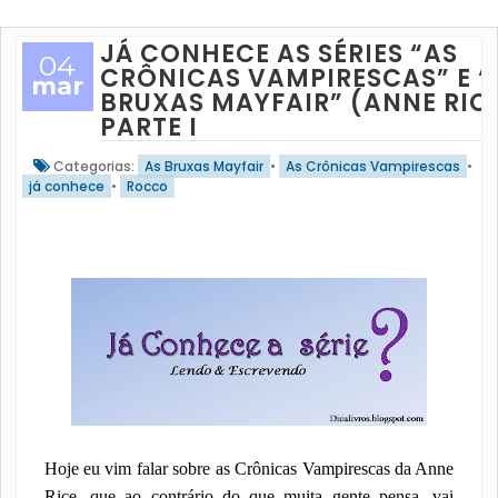
JÁ CONHECE AS SÉRIES “AS
04
CRÔNICAS VAMPIRESCAS” E “
mar
BRUXAS MAYFAIR” (ANNE RIC
PARTE I
Categorias:
As Bruxas Mayfair
•
As Crônicas Vampirescas
•
já conhece
•
Rocco
Hoje eu vim falar sobre as Crônicas Vampirescas da Anne
Rice, que ao contrário do que muita gente pensa, vai