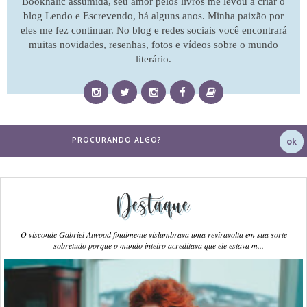
Bookhalic assumida, seu amor pelos livros me levou a criar o
blog Lendo e Escrevendo, há alguns anos. Minha paixão por
eles me fez continuar. No blog e redes sociais você encontrará
muitas novidades, resenhas, fotos e vídeos sobre o mundo
literário.
Destaque
O visconde Gabriel Atwood finalmente vislumbrava uma reviravolta em sua sorte
― sobretudo porque o mundo inteiro acreditava que ele estava m...