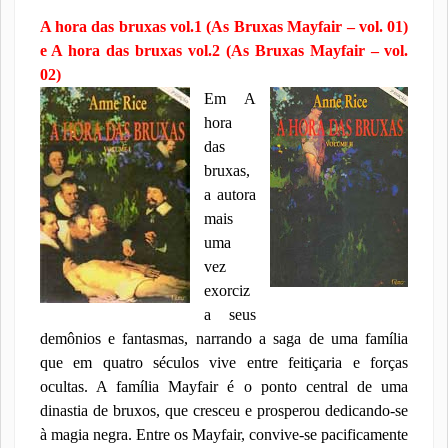
A hora das bruxas vol.1 (As Bruxas Mayfair – vol. 01)
e A hora das bruxas vol.2 (As Bruxas Mayfair – vol.
02)
Em A
hora
das
bruxas,
a autora
mais
uma
vez
exorciz
a seus
demônios e fantasmas, narrando a saga de uma família
que em quatro séculos vive entre feitiçaria e forças
ocultas. A família Mayfair é o ponto central de uma
dinastia de bruxos, que cresceu e prosperou dedicando-se
à magia negra. Entre os Mayfair, convive-se pacificamente