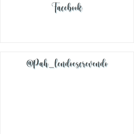
Facebook
@pah_lendoescrevendo