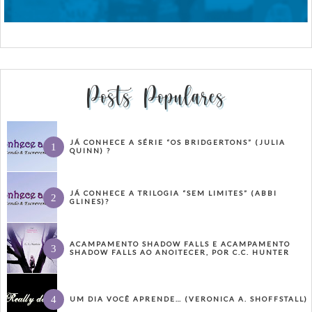
Posts Populares
JÁ CONHECE A SÉRIE “OS BRIDGERTONS” (JULIA
QUINN) ?
JÁ CONHECE A TRILOGIA “SEM LIMITES” (ABBI
GLINES)?
ACAMPAMENTO SHADOW FALLS E ACAMPAMENTO
SHADOW FALLS AO ANOITECER, POR C.C. HUNTER
UM DIA VOCÊ APRENDE… (VERONICA A. SHOFFSTALL)