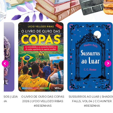
EIA
O LIVRO DE OURO DAS COPAS
SUSSURROS AO LUAR | SHADOW
C
2026 | LYCIO VELLOZO RIBAS
FALLS, VOL.04 | C.C.HUNTER
SH
#RESENHAS
#RESENHA
BEVE