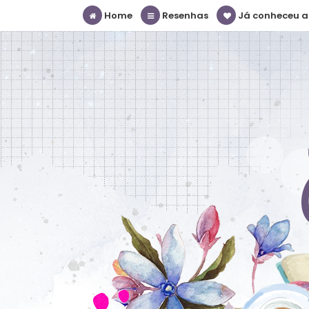
Home
Resenhas
Já conheceu a S