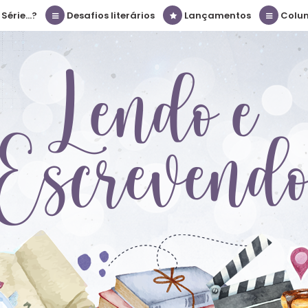
érie...?
Desafios literários
Lançamentos
Colu