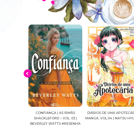
 AS IRMÃS
DIÁRIOS DE UMA APOTECÁRIA |
CAVALEIROS DO ZODÍACO: S
 VOL. 03 |
MANGÁ, VOL.04 | NATSU HYUUGA
SEIYA FINAL EDITION | VOL. 
TS #RESENHA
MASAMI KURUMADA