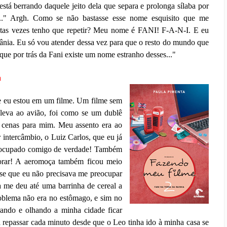
tá berrando daquele jeito dela que separa e prolonga sílaba por
..." Argh. Como se não bastasse esse nome esquisito que me
antas vezes tenho que repetir? Meu nome é FANI! F-A-N-I. E eu
nia. Eu só vou atender dessa vez para que o resto do mundo que
ue por trás da Fani existe um nome estranho desses..."
a
e eu estou em um filme. Um filme sem
 leva ao avião, foi como se um dublê
s cenas para mim. Meu assento era ao
intercâmbio, o Luiz Carlos, que eu já
preocupado comigo de verdade! Também
orar! A aeromoça também ficou meio
sse que eu não precisava me preocupar
 me deu até uma barrinha de cereal a
roblema não era no estômago, e sim no
rando e olhando a minha cidade ficar
 repassar cada minuto desde que o Leo tinha ido à minha casa se