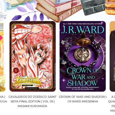
AINT
CROWN OF WAR AND SHADOW |
A DROGA DA OBEDIÊNCIA EM
MA
05 |
J.R.WARD #RESENHA
QUADRINHOS | PEDRO BANDEIRA,
FELIPE PAN, OLAVO COSTA E
MARIANE GUSMÃO #RESENHA