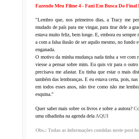
Fazendo Meu Filme 4 - Fani Em Busca Do Final F
"Lembro que, nos primeiros dias, a Tracy me per
mudado de país para me vingar, para tirar dele a graç
estava muito feliz, bem longe. E, embora eu sempre 
a com a falsa ilusão de ser aquilo mesmo, no fundo e
enganada.
O motivo da minha mudança nada tinha a ver com 
viesse a pensar sobre mim. Eu quis vir para o outr
precisava me afastar. Eu tinha que estar o mais di
também das lembranças. E eu estava certa, pois, nas
em todos esses anos, não tive como não me lembr
esquina."
Quer saber mais sobre os livros e sobre a autora?
Co
uma olhadinha na agenda dela
AQUI
Obs.: Todas as informações contidas neste post fo