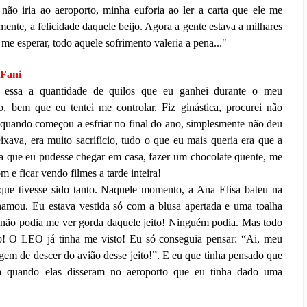
não iria ao aeroporto, minha euforia ao ler a carta que ele me
lmente, a felicidade daquele beijo. Agora a gente estava a milhares
me esperar, todo aquele sofrimento valeria a pena..."
 Fani
 essa a quantidade de quilos que eu ganhei durante o meu
, bem que eu tentei me controlar. Fiz ginástica, procurei não
quando começou a esfriar no final do ano, simplesmente não deu
ixava, era muito sacrifício, tudo o que eu mais queria era que a
ra que eu pudesse chegar em casa, fazer um chocolate quente, me
 e ficar vendo filmes a tarde inteira!
ue tivesse sido tanto. Naquele momento, a Ana Elisa bateu na
hamou. Eu estava vestida só com a blusa apertada e uma toalha
a não podia me ver gorda daquele jeito! Ninguém podia. Mas todo
o! O LEO já tinha me visto! Eu só conseguia pensar: “Ai, meu
gem de descer do avião desse jeito!”. E eu que tinha pensado que
a quando elas disseram no aeroporto que eu tinha dado uma