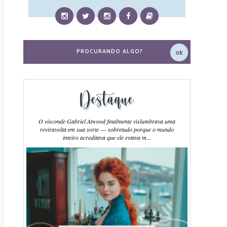
Destaque
O visconde Gabriel Atwood finalmente vislumbrava uma
reviravolta em sua sorte ― sobretudo porque o mundo
inteiro acreditava que ele estava m...