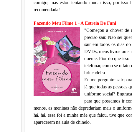
comigo, mas estou tentando mudar isso, por isso ho
recomendada!
Fazendo Meu Filme 1 - A Estreia De Fani
"Começou a chover de n
preciso sair. Não sei qu
sair em todos os dias do
DVDs, meus livros ou sim
doente. Pior do que isso
telefonar, como se o fato 
brincadeira.
Eu me pergunto: sair par
já que todas as pessoas 
uniforme social? Engraç
para que possamos ir com 
menos, as meninas não depredariam mais o uniforme
há, há, essa foi a minha mãe que falou, tive que co
aparecerem na aula de chinelo.