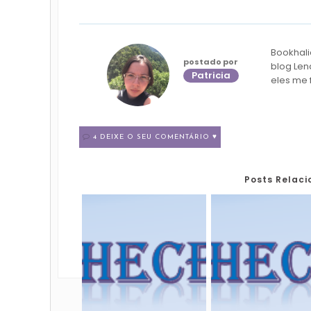
Bookhali
postado por
blog Len
Patricia
eles me 
4 DEIXE O SEU COMENTÁRIO ♥
Posts Relac