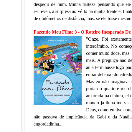
despedir de mim. Minha tristeza pensando que ele 
escreveu, a surpresa ao vê-lo na minha frente e, fina
de quilômetros de distância, mas, se ele fosse mesmo 
Fazendo Meu Filme 3 - O Roteiro Inesperado De
"Onze. Foi exatamente
intercâmbio. No começo
comer muito doce, mas, 
mais. A preguiça não de
aula terminasse logo pa
enfiar debaixo do edredom
Mas eu não imaginava q
porta do quarto e me c
amarrada na cintura, el
mundo já tinha me vist
Deus, como eu tive cora
não passava de implicância da Gabi e da Natáli
engordadinha..."