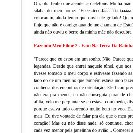
Oh, oh. Tenho que atender ao telefone. Minha mãe es
sílaba do meu nome: "Eeees-teee-fââââââ-niaaaaa
colocaram, ainda tenho que ouvir ele gritado! Qu
finjo que não é comigo quando me chamam de Estefâ
ainda não ouviu o berro da minha mãe não descubra q
Fazendo Meu Filme 2 - Fani Na Terra Da Rainh
"Parece que eu estou em um sonho. Não. Parece qu
legendas. Desde que entrei naquele túnel, que nos
tivesse tomado o meu corpo e estivesse fazendo a
lado do de um menino que também estava indo fazer 
conhecia dos encontros de orientação. Ele ficou 
não era pra menos, eu não conseguia parar de ch
aflita, veio me perguntar se eu estava com medo, di
porque estava tudo correndo muito bem no voo. Ela
mais. Eu tive vontade de falar pra ela que o meu p
coração! Mas eu não disse nada, só continuei cho
cada vez menor pela janelinha do avião... Comecei a