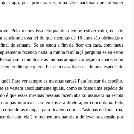
je, trago, pela primeira vez, uma série nacional que foi super
ovo. Pelo menos isso. Enquanto o tempo estiver ruim, eu não
em sancionou essa lei de que meninas de 16 anos são obrigadas a
 final de semana. Se eu estou a fim de ficar em casa, com meus
plesmente fazendo nada, a minha família já pergunta se eu estou
. Passam-se 5 minutos e as minhas amigas começam a aparecer ou
de eu ter dito que queria ficar em casa tivesse sido uma espécie de
a quê? Para ver sempre as mesmas caras? Para brincar de espelho,
que se vestem absolutamente iguais, como se fosse uma espécie de
ado é que essas mesmas pessoas fazem abaixo-assinado na escola
roupas informais... se eu fosse a diretora, eu concordaria. Pelo
 cortando as mangas para ficarem com as "asinhas de fora" (há,
ncordar com ela!), e os meninos parariam de levar suspensão por