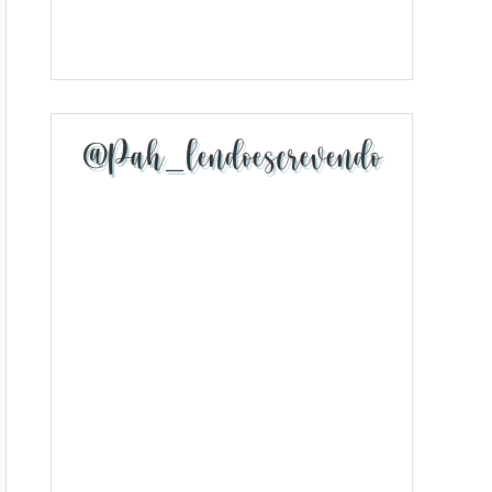
@pah_lendoescrevendo