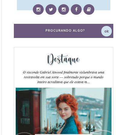
Destaque
O visconde Gabriel Atwood finalmente vislumbrava uma
reviravolta em sua sorte ― sobretudo porque o mundo
inteiro acreditava que ele estava m...