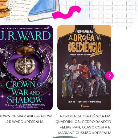
WN OF WAR AND SHADOW |
A DROGA DA OBEDIÊNCIA EM
MALDIÇÃ0 | 
J.R.WARD #RESENHA
QUADRINHOS | PEDRO BANDEIRA,
#R
FELIPE PAN, OLAVO COSTA E
MARIANE GUSMÃO #RESENHA