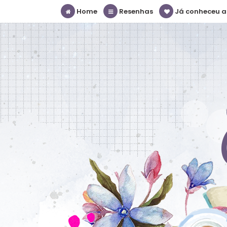
Home
Resenhas
Já conheceu a S