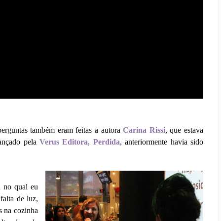
erguntas também eram feitas a autora
Carina Rissi
, que estava
lançado pela
Verus Editora
,
Perdida
, anteriormente havia sido
 no qual eu
alta de luz,
s na cozinha