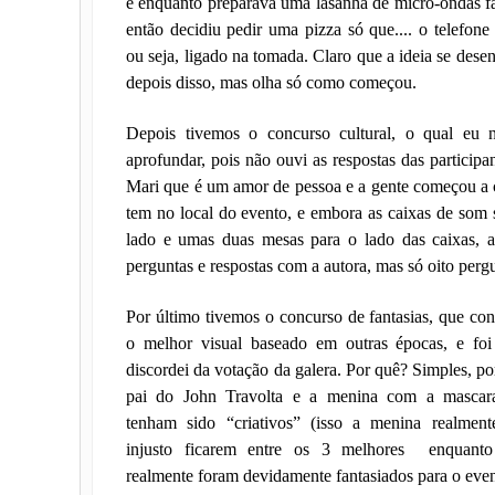
e enquanto preparava uma lasanha de micro-ondas fal
então decidiu pedir uma pizza só que.... o telefone 
ou seja, ligado na tomada. Claro que a ideia se dese
depois disso, mas olha só como começou.
Depois tivemos o concurso cultural, o qual eu
aprofundar, pois não ouvi as respostas das particip
Mari que é um amor de pessoa e a gente começou a c
tem no local do evento, e embora as caixas de som
lado e umas duas mesas para o lado das caixas,
perguntas e respostas com a autora, mas só oito perg
Por último tivemos o concurso de fantasias, que cons
o melhor visual baseado em outras épocas, e fo
discordei da votação da galera. Por quê? Simples, po
pai do John Travolta e a menina com a mascar
tenham sido “criativos” (isso a menina realment
injusto ficarem entre os 3 melhores
enquant
realmente foram devidamente fantasiados para o even