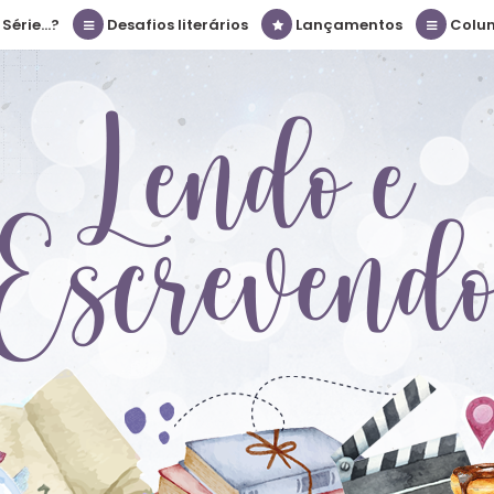
érie...?
Desafios literários
Lançamentos
Colu