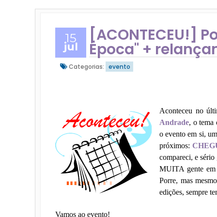
[ACONTECEU!] Porr
15
Época" + relançam
jul
Categorias:
evento
Aconteceu no úl
Andrade
, o tema
o evento em si, um
próximos:
CHEG
compareci, e sério
MUITA gente em p
Porre, mas mesmo 
edições, sempre t
Vamos ao evento!