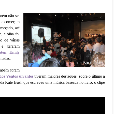
orém não sei
ente começam
omeçado, até
, e olha foi
o de várias
 e geraram
sten
,
Emily
itadas.
também foram
os Ventos uivantes
tiveram maiores destaques, sobre o último a
da Kate Bush que escreveu uma música baseada no livro, o clipe