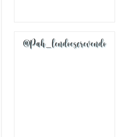
@pah_lendoescrevendo