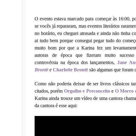
O evento estava marcado para começar às 16:00, p
se vocês já repararam, mas eventos literários raram
no horário, eu cheguei atrasada e ainda não tinha c
ai tudo bem porque consegui pegar tudo do começo
muito bom por que a Karina fez um levantament
autoras de época que fizeram muito sucesso
controvérsia na época dos lançamentos,
Jane Au
Brontë
e
Charlotte Brontë
são algumas que foram c
Como não poderia deixar de ser livros clássicos 
citados, porém
Orgulho e Preconceito
e
O Morro d
Karina ainda trouxe um vídeo de uma cantora chama
da cantora é esse aqui: