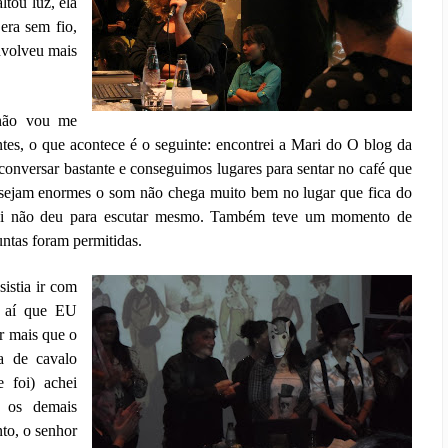
tou luz, ela
era sem fio,
nvolveu mais
 não vou me
antes, o que acontece é o seguinte: encontrei a Mari do O blog da
onversar bastante e conseguimos lugares para sentar no café que
 sejam enormes o som não chega muito bem no lugar que fica do
 ai não deu para escutar mesmo. Também teve um momento de
untas foram permitidas.
istia ir com
i aí que EU
r mais que o
a de cavalo
e foi) achei
o os demais
to, o senhor