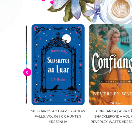
O DAS COPAS
SUSSURROS AO LUAR | SHADOW
CONFIANÇA | AS IRMÃS
ELLOZO RIBAS
FALLS, VOL.04 | C.C.HUNTER
SHACKLEFORD – VOL. 03 
NHAS
#RESENHA
BEVERLEY WATTS #RESE