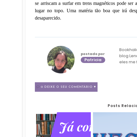
se arriscam a surfar em trens magnéticos pode ser a
lugar no topo. Uma matéria tão boa que irá desp
desaparecido.
Bookhali
postado por
blog Len
Patricia
eles me 
0 DEIXE O SEU COMENTÁRIO ♥
Posts Relac