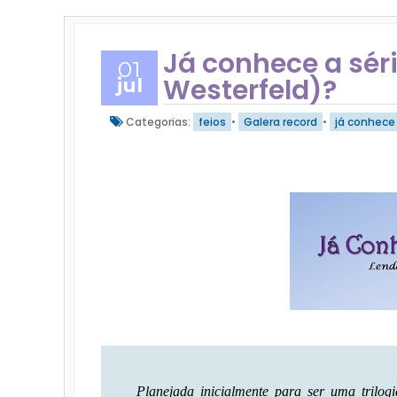
Já conhece a séri
01
Westerfeld)?
jul
Categorias:
feios
•
Galera record
•
já conhece
Planejada inicialmente para ser uma trilog