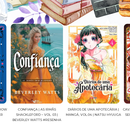
DIÁRIOS DE UMA APOTECÁRIA |
CAVALEIROS DO ZODÍACO: SAINT
CRO
|
MANGÁ, VOL.04 | NATSU HYUUGA
SEIYA FINAL EDITION | VOL. 05 |
NHA
MASAMI KURUMADA