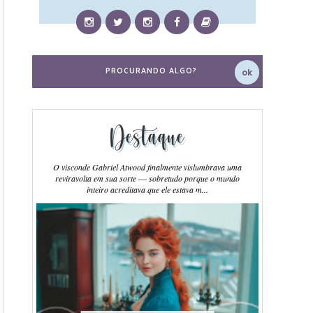
Destaque
O visconde Gabriel Atwood finalmente vislumbrava uma
reviravolta em sua sorte ― sobretudo porque o mundo
inteiro acreditava que ele estava m...