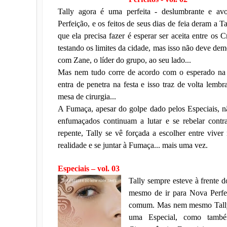
Tally agora é uma perfeita - deslumbrante e a
Perfeição, e os feitos de seus dias de feia deram a 
que ela precisa fazer é esperar ser aceita entre os 
testando os limites da cidade, mas isso não deve dem
com Zane, o líder do grupo, ao seu lado...
Mas nem tudo corre de acordo com o esperado na
entra de penetra na festa e isso traz de volta lem
mesa de cirurgia...
A Fumaça, apesar do golpe dado pelos Especiais, nã
enfumaçados continuam a lutar e se rebelar contr
repente, Tally se vê forçada a escolher entre viver
realidade e se juntar à Fumaça... mais uma vez.
Especiais – vol. 03
Tally sempre esteve à frente d
mesmo de ir para Nova Perfei
comum. Mas nem mesmo Tally p
uma Especial, como també