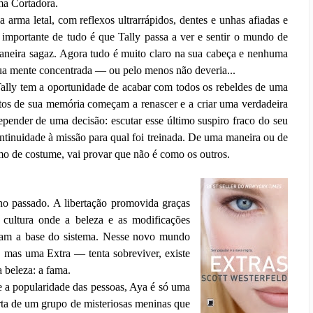
ma Cortadora.
 arma letal, com reflexos ultrarrápidos, dentes e unhas afiadas e
importante de tudo é que Tally passa a ver e sentir o mundo de
aneira sagaz. Agora tudo é muito claro na sua cabeça e nenhuma
ua mente concentrada — ou pelo menos não deveria...
lly tem a oportunidade de acabar com todos os rebeldes de uma
tos de sua memória começam a renascer e a criar uma verdadeira
pender de uma decisão: escutar esse último suspiro fraco do seu
continuidade à missão para qual foi treinada. De uma maneira ou de
omo de costume, vai provar que não é como os outros.
 no passado. A libertação promovida graças
cultura onde a beleza e as modificações
eram a base do sistema. Nesse novo mundo
mas uma Extra — tenta sobreviver, existe
 beleza: a fama.
a popularidade das pessoas, Aya é só uma
rta de um grupo de misteriosas meninas que