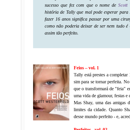
sucesso que fez com que o nome de
Scott 
história de Tally que mal pode esperar para s
fazer 16 anos significa passar por uma cirur
como não poderia deixar de ser nem tudo é 
assim tão perfeito.
Feios – vol. 1
Tally está prestes a completar
sim para se tornar perfeita. N
que o transformará de "feia" em
uma vida de glamour, festas e 
Mas Shay, uma das amigas de T
limites da cidade. Quanto Sh
desse mundo perfeito - e, acred
Perfeitos - vol. 02