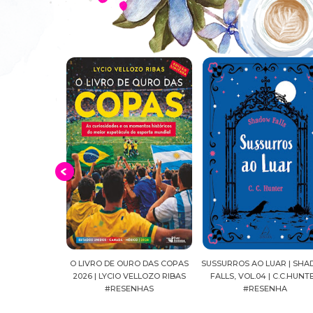
O DAS COPAS
SUSSURROS AO LUAR | SHADOW
CONFIANÇA | AS IRMÃS
ELLOZO RIBAS
FALLS, VOL.04 | C.C.HUNTER
SHACKLEFORD – VOL. 03 
NHAS
#RESENHA
BEVERLEY WATTS #RESE