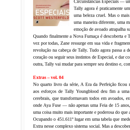
Circunstâncias Especiais — u
Tally agora é praticamente uma
uma beleza cruel. Mas o mais 
uma maneira diferente, uma m
emoção de avoado atrapalha s
Quando finalmente a Nova Fumaça é descoberta e Ta
vez por todas, Zane ressurge em sua vida e fragmen
revolução na cabeça de Tally. Tudo agora passa a de
coração ou seguir seus instintos de Especial, e dar 
outra, Tally vai mudar para sempre seu destino e, c
Extras – vol. 04
No quarto livro da série, A Era da Perfeição ficou
aos esforços de Tally Youngblood deu fim a uma 
cerebrais, que transformavam todos em avoados, 
onde Aya Fuse — não apenas uma Feia de 15 anos, 
uma coisa muito mais importante e poderosa do que a
Ocupando o 451.611º lugar em uma tabela que mede 
Extra nesse complexo sistema social. Mas a descobe