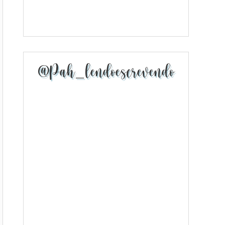
@pah_lendoescrevendo