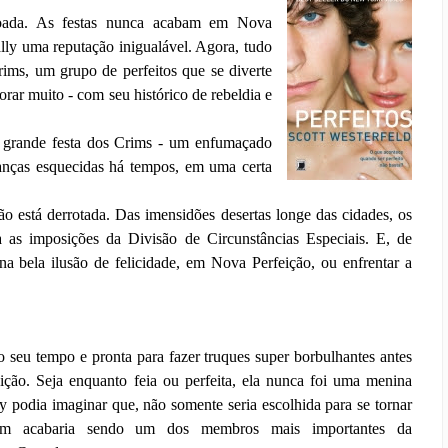
voada. As festas nunca acabam em Nova
Tally uma reputação inigualável. Agora, tudo
Crims, um grupo de perfeitos que se diverte
orar muito - com seu histórico de rebeldia e
 grande festa dos Crims - um enfumaçado
branças esquecidas há tempos, em uma certa
o está derrotada. Das imensidões desertas longe das cidades, os
a as imposições da Divisão de Circunstâncias Especiais. E, de
 na bela ilusão de felicidade, em Nova Perfeição, ou enfrentar a
o seu tempo e pronta para fazer truques super borbulhantes antes
ção. Seja enquanto feia ou perfeita, ela nunca foi uma menina
odia imaginar que, não somente seria escolhida para se tornar
m acabaria sendo um dos membros mais importantes da