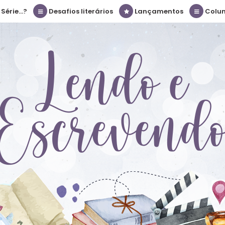
érie...?
Desafios literários
Lançamentos
Colu