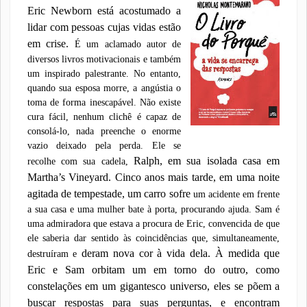
Eric Newborn está acostumado a
lidar com pessoas cujas vidas estão
em crise.
É um aclamado autor de
diversos livros motivacionais e também
um inspirado
palestrante. No entanto,
quando sua esposa morre, a angústia o
toma de forma
inescapável. Não existe
cura fácil, nenhum clichê é capaz de
consolá-lo, nada
preenche o enorme
vazio deixado pela perda. Ele se
Ralph, em sua isolada casa em
recolhe com sua cadela,
Martha’s Vineyard. Cinco anos mais tarde, em uma noite
agitada de tempestade, um carro sofre
um acidente em frente
a sua casa e uma mulher bate à porta, procurando
ajuda. Sam é
uma admiradora que estava a procura de Eric, convencida de que
ele saberia dar sentido às coincidências que, simultaneamente,
deram nova cor à vida dela. À medida que
destruíram e
Eric e Sam orbitam um em torno do outro, como
constelações em
um gigantesco universo, eles se põem a
buscar respostas para suas perguntas,
e encontram