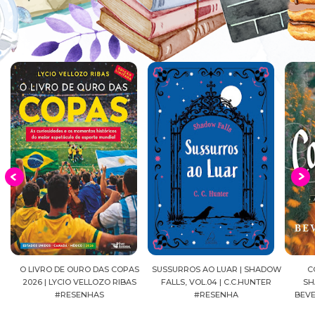
EIA
O LIVRO DE OURO DAS COPAS
SUSSURROS AO LUAR | SHADOW
C
2026 | LYCIO VELLOZO RIBAS
FALLS, VOL.04 | C.C.HUNTER
SH
#RESENHAS
#RESENHA
BEVE