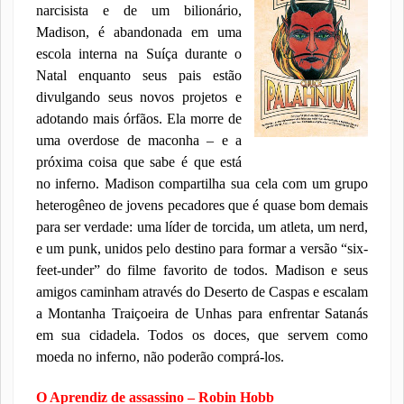
narcisista e de um bilionário,
Madison, é abandonada em uma
escola interna na Suíça durante o
Natal enquanto seus pais estão
divulgando seus novos projetos e
adotando mais órfãos. Ela morre de
uma overdose de maconha – e a
próxima coisa que sabe é que está
no inferno. Madison compartilha sua cela com um grupo
heterogêneo de jovens pecadores que é quase bom demais
p
ara ser verdade: uma líder de torcida, um atleta, um nerd,
e um punk, unidos pelo destino para formar a versão “six-
feet-under” do filme favorito de todos. Madison e seus
amigos caminham através do Deserto de Caspas e escalam
a Montanha Traiçoeira de Unhas para enfrentar Satanás
em sua cidadela. Todos os doces, que servem como
moeda no inferno, não poderão comprá-los.
O Aprendiz de assassino – Robin Hobb