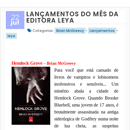
LANÇAMENTOS DO MÊS DA
22
EDITORA LEYA
jul
Categorias:
Brian McGreevy
•
Lançamentos
•
leya
Hemlock Grove
– Brian McGreevy
Para você que está cansado de
livros de vampiros e lobisomens
inofensivos e sensíveis... Um
mistério abala a cidade de
Hemlock Grove. Quando Brooke
Bluebell, uma jovem de 17 anos, é
brutalmente assassinada na antiga
siderúrgica de Godfrey numa noite
de lua cheia, as suspeitas