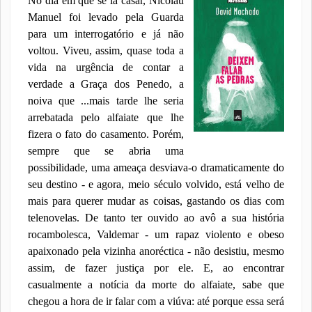
No dia em que se ia casar, Nicolau
Manuel foi levado pela Guarda
para um interrogatório e já não
voltou. Viveu, assim, quase toda a
vida na urgência de contar a
verdade a Graça dos Penedo, a
noiva que ...mais tarde lhe seria
arrebatada pelo alfaiate que lhe
fizera o fato do casamento. Porém,
sempre que se abria uma
possibilidade, uma ameaça desviava-o dramaticamente do
seu destino - e agora, meio
século volvido, está velho de
mais para querer mudar as coisas, gastando os dias com
telenovelas. De tanto ter ouvido ao avô a sua história
rocambolesca, Valdemar - um rapaz violento e obeso
apaixonado pela vizinha anoréctica - não desistiu, mesmo
assim, de fazer justiça por ele. E, ao encontrar
casualmente a notícia da morte do alfaiate, sabe que
chegou a hora de ir falar com a viúva: até porque essa será