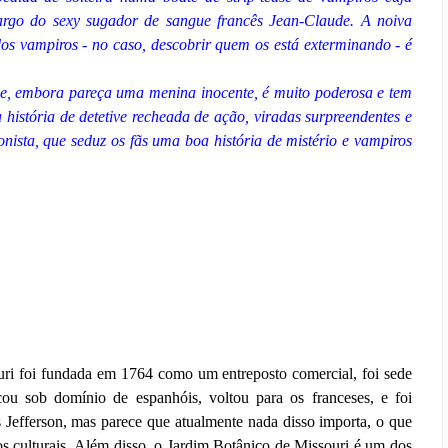
argo do sexy sugador de sangue francês Jean-Claude. A noiva
dos vampiros - no caso, descobrir quem os está exterminando - é
ue, embora pareça uma menina inocente, é muito poderosa e tem
história de detetive recheada de ação, viradas surpreendentes e
nista, que seduz os fãs uma boa história de mistério e vampiros
uri foi fundada em 1764 como um entreposto comercial, foi sede
icou sob domínio de espanhóis, voltou para os franceses, e foi
efferson, mas parece que atualmente nada disso importa, o que
tros culturais. Além disso, o Jardim Botânico de Missouri é um dos