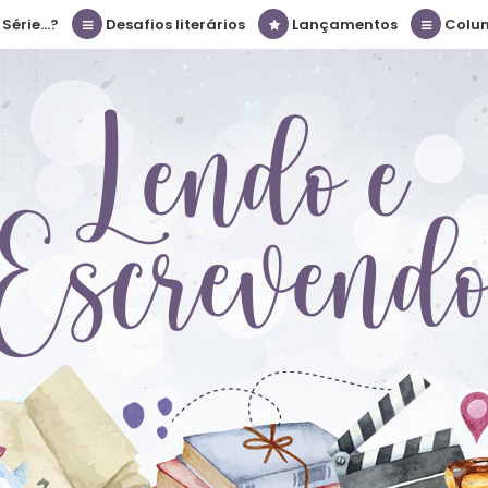
érie...?
Desafios literários
Lançamentos
Colu