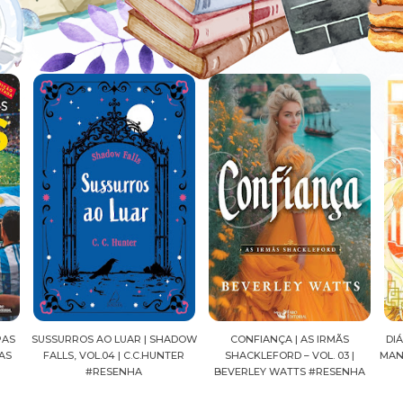
ADOW
CONFIANÇA | AS IRMÃS
DIÁRIOS DE UMA APOTECÁRIA |
CAV
ER
SHACKLEFORD – VOL. 03 |
MANGÁ, VOL.04 | NATSU HYUUGA
SEI
BEVERLEY WATTS #RESENHA