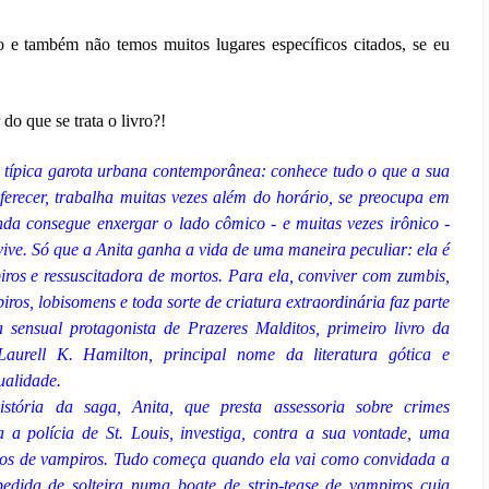
o e também não temos muitos lugares específicos citados, se eu
do que se trata o livro?!
 típica garota urbana contemporânea: conhece tudo o que a sua
ferecer, trabalha muitas vezes além do horário, se preocupa em
nda consegue enxergar o lado cômico - e muitas vezes irônico -
vive. Só que a Anita ganha a vida de uma maneira peculiar: ela é
ros e ressuscitadora de mortos. Para ela, conviver com zumbis,
ros, lobisomens e toda sorte de criatura extraordinária faz parte
a sensual protagonista de Prazeres Malditos, primeiro livro da
Laurell K. Hamilton, principal nome da literatura gótica e
ualidade.
istória da saga, Anita, que presta assessoria sobre crimes
a a polícia de St. Louis, investiga, contra a sua vontade, uma
atos de vampiros. Tudo começa quando ela vai como convidada a
edida de solteira numa boate de strip-tease de vampiros cuja