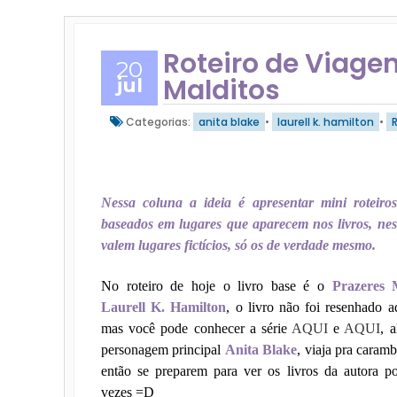
Roteiro de Viagem
20
Malditos
jul
Categorias:
anita blake
•
laurell k. hamilton
•
Nessa coluna a ideia é apresentar mini roteiro
baseados em lugares que aparecem nos livros,
nes
valem lugares fictícios, só os de verdade mesmo.
No roteiro de hoje o livro base é o
Prazeres 
Laurell K. Hamilton
, o livro não foi resenhado a
mas você pode conhecer a série
AQUI
e
AQUI
, 
personagem principal
Anita Blake
, viaja pra caramb
então se preparem para ver os livros da autora p
vezes =D