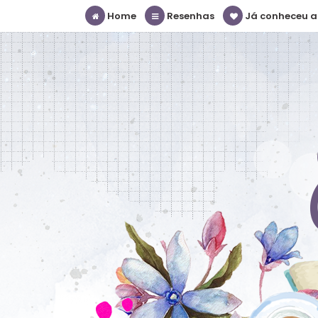
Home
Resenhas
Já conheceu a S