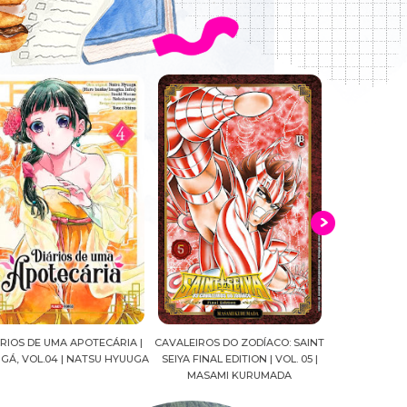
ALEIROS DO ZODÍACO: SAINT
CROWN OF WAR AND SHADOW |
A DROGA DA
YA FINAL EDITION | VOL. 05 |
J.R.WARD #RESENHA
QUADRINHOS |
MASAMI KURUMADA
FELIPE PAN
MARIANE GU