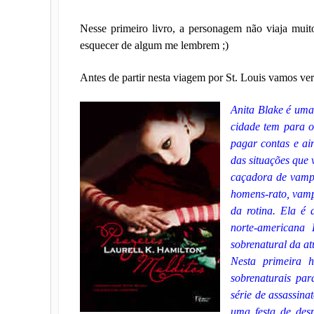
Nesse primeiro livro, a personagem não viaja muit
esquecer de algum me lembrem ;)
Antes de partir nesta viagem por St. Louis vamos ver 
Anita Blake é uma
cidade tem para o
pagar contas e ai
das situações que 
caçadora de vampi
homens-rato, vampi
da rotina. Ela é 
norte-americana 
sobrenatural da at
Nesta primeira h
sobrenaturais par
série de assassin
uma festa de desp