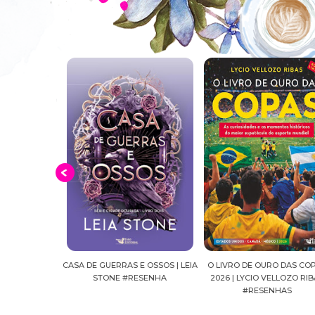
E OSSOS | LEIA
O LIVRO DE OURO DAS COPAS
SUSSURROS AO LUAR | SH
ESENHA
2026 | LYCIO VELLOZO RIBAS
FALLS, VOL.04 | C.C.HUNT
#RESENHAS
#RESENHA