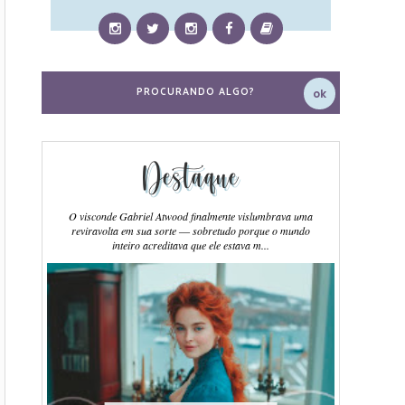
Destaque
O visconde Gabriel Atwood finalmente vislumbrava uma
reviravolta em sua sorte ― sobretudo porque o mundo
inteiro acreditava que ele estava m...