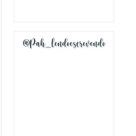
@pah_lendoescrevendo