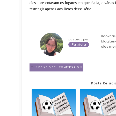
eles apresentavam os lugares em que ela ia, e várias
restringir apenas aos livros dessa série.
Bookhali
postado por
blog Len
Patricia
eles me 
16 DEIXE O SEU COMENTÁRIO ♥
Posts Relac