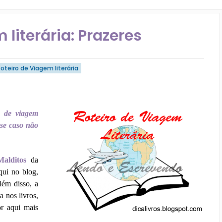
 literária: Prazeres
Roteiro de Viagem literária
s de viagem
se caso não
Malditos
da
qui no blog,
além disso, a
a nos livros,
or aqui mais