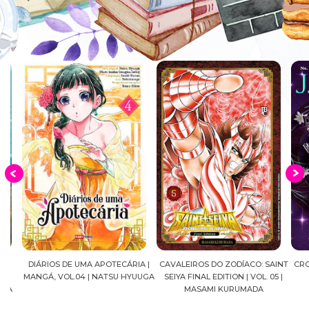
DIÁRIOS DE UMA APOTECÁRIA |
CAVALEIROS DO ZODÍACO: SAINT
CROWN
MANGÁ, VOL.04 | NATSU HYUUGA
SEIYA FINAL EDITION | VOL. 05 |
A
MASAMI KURUMADA