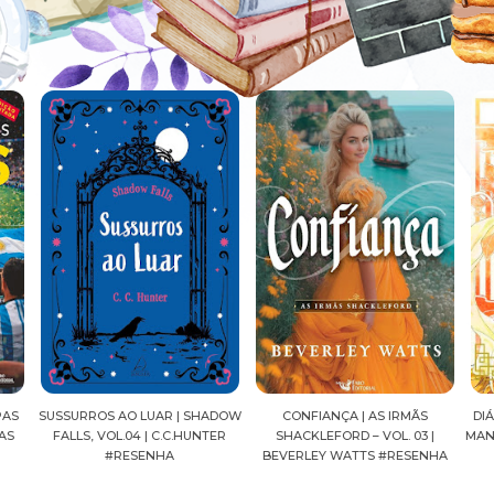
ADOW
CONFIANÇA | AS IRMÃS
DIÁRIOS DE UMA APOTECÁRIA |
CAV
ER
SHACKLEFORD – VOL. 03 |
MANGÁ, VOL.04 | NATSU HYUUGA
SEI
BEVERLEY WATTS #RESENHA