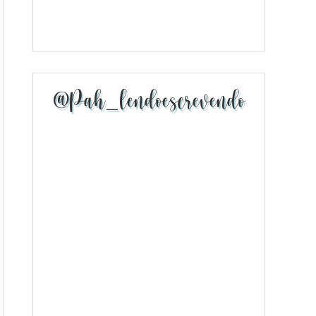
@pah_lendoescrevendo