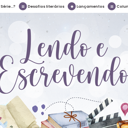
érie...?
Desafios literários
Lançamentos
Colu