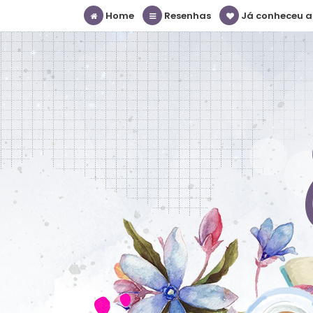
Home
Resenhas
Já conheceu a S