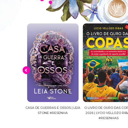
E OSSOS | LEIA
O LIVRO DE OURO DAS COPAS
SUSSURROS AO LUAR | SH
ESENHA
2026 | LYCIO VELLOZO RIBAS
FALLS, VOL.04 | C.C.HUNT
#RESENHAS
#RESENHA