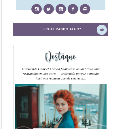
Destaque
O visconde Gabriel Atwood finalmente vislumbrava uma
reviravolta em sua sorte ― sobretudo porque o mundo
inteiro acreditava que ele estava m...