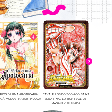
ALEIROS DO ZODÍACO: SAINT
CROWN OF WAR AND SHADOW |
A DROGA DA
YA FINAL EDITION | VOL. 05 |
J.R.WARD #RESENHA
QUADRINHOS |
MASAMI KURUMADA
FELIPE PAN
MARIANE GU