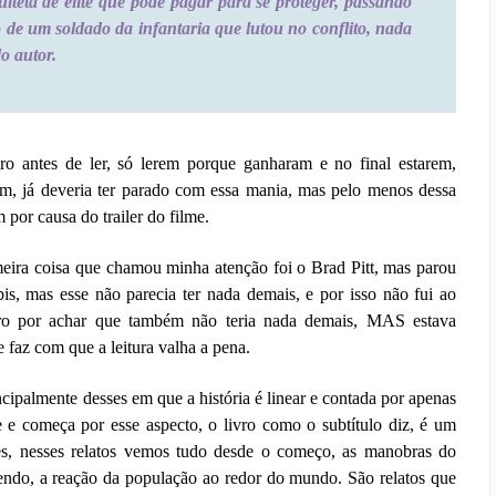
uiteta de elite que pode pagar para se proteger, passando
 de um soldado da infantaria que lutou no conflito, nada
o autor.
ro antes de ler, só lerem porque ganharam e no final estarem,
Sim, já deveria ter parado com essa mania, mas pelo menos dessa
 por causa do trailer do filme.
ira coisa que chamou minha atenção foi o Brad Pitt, mas parou
bis, mas esse não parecia ter nada demais, e por isso não fui ao
ivro por achar que também não teria nada demais, MAS estava
e faz com que a leitura valha a pena.
cipalmente desses em que a história é linear e contada por apenas
e começa por esse aspecto, o livro como o subtítulo diz, é um
ntes, nesses relatos vemos tudo desde o começo, as manobras do
cendo, a reação da população ao redor do mundo. São relatos que