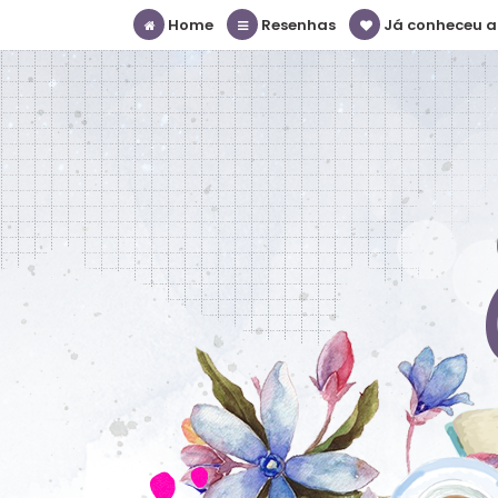
Home
Resenhas
Já conheceu a S