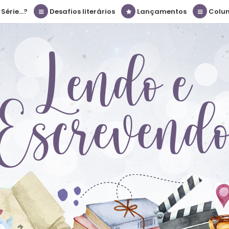
érie...?
Desafios literários
Lançamentos
Colu