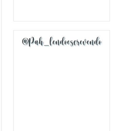
@pah_lendoescrevendo