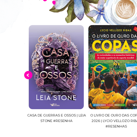
E OSSOS | LEIA
O LIVRO DE OURO DAS COPAS
SUSSURROS AO LUAR | SH
ESENHA
2026 | LYCIO VELLOZO RIBAS
FALLS, VOL.04 | C.C.HUNT
#RESENHAS
#RESENHA