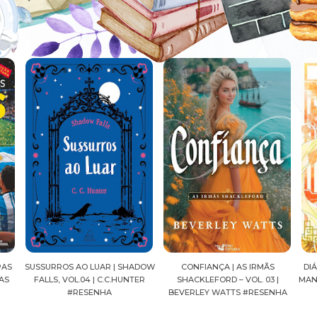
ADOW
CONFIANÇA | AS IRMÃS
DIÁRIOS DE UMA APOTECÁRIA |
CAV
ER
SHACKLEFORD – VOL. 03 |
MANGÁ, VOL.04 | NATSU HYUUGA
SEI
BEVERLEY WATTS #RESENHA