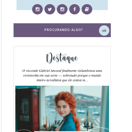
Destaque
O visconde Gabriel Atwood finalmente vislumbrava uma
reviravolta em sua sorte ― sobretudo porque o mundo
inteiro acreditava que ele estava m...