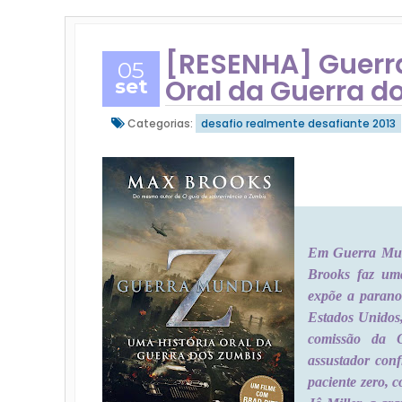
[RESENHA] Guerra
05
Oral da Guerra d
set
Categorias:
desafio realmente desafiante 2013
Em Guerra Mund
Brooks faz uma
expõe a parano
Estados Unidos
comissão da 
assustador conf
paciente zero,