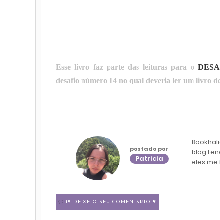
Esse livro faz parte das leituras para o
DESA
desafio número 14 no qual deveria ler um livro d
Bookhali
postado por
blog Len
Patricia
eles me 
15 DEIXE O SEU COMENTÁRIO ♥