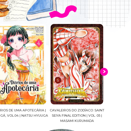
ALEIROS DO ZODÍACO: SAINT
CROWN OF WAR AND SHADOW |
A DROGA DA
YA FINAL EDITION | VOL. 05 |
J.R.WARD #RESENHA
QUADRINHOS |
MASAMI KURUMADA
FELIPE PAN
MARIANE GU