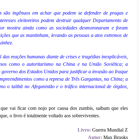
ns são ingênuos em achar que podem se defender de pragas e
nteresses eleitoreiros podem destruir qualquer Departamento de
utor mostra ainda como as sociedades desmoronaram e foram
tuições que as mantinham, levando as pessoas a atos extremos de
uinhez.
l das reações humanas diante de crises e tragédias inexplicáveis,
rsos como o autoritarismo na China e na União Soviética; a
 do governo dos Estados Unidos para justificar a invasão ao Iraque
empreendimentos como a represa de Três Gargantas, na China; a
o o talibã no Afeganistão e o tráfico internacional de órgãos,
que vai ficar com nojo por causa dos zumbis, saibam que eles
e, o livro é totalmente voltado aos sobreviventes.
Livro:
Guerra Mundial Z
Autor:
Max Brooks