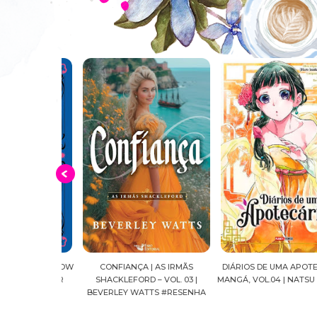
UAR | SHADOW
CONFIANÇA | AS IRMÃS
DIÁRIOS DE UMA APOTECÁRI
| C.C.HUNTER
SHACKLEFORD – VOL. 03 |
MANGÁ, VOL.04 | NATSU HY
NHA
BEVERLEY WATTS #RESENHA