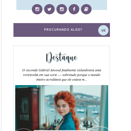
Destaque
O visconde Gabriel Atwood finalmente vislumbrava uma
reviravolta em sua sorte ― sobretudo porque o mundo
inteiro acreditava que ele estava m...