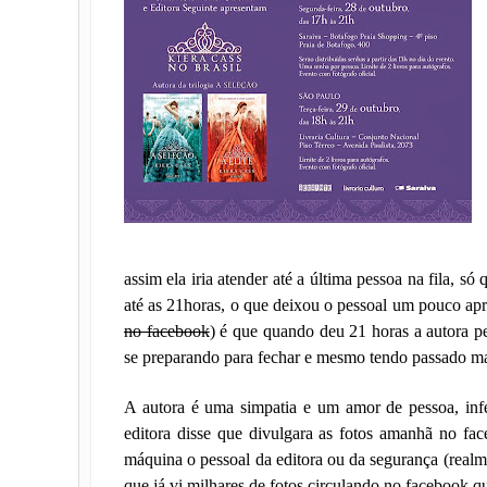
assim ela iria atender até a última pessoa na fila, só 
até as 21horas, o que deixou o pessoal um pouco apre
no facebook
) é que quando deu 21 horas a autora pe
se preparando para fechar e mesmo tendo passado m
A autora é uma simpatia e um amor de pessoa, infe
editora disse que divulgara as fotos amanhã no f
máquina o pessoal da editora ou da segurança (realm
que já vi milhares de fotos circulando no facebook q