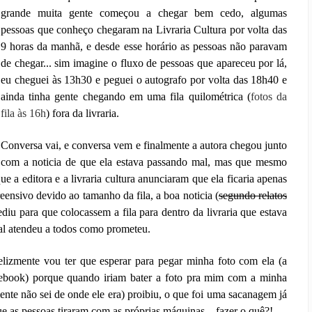
grande muita gente começou a chegar bem cedo, algumas
pessoas que conheço chegaram na Livraria Cultura por volta das
9 horas da manhã, e desde esse horário as pessoas não paravam
de chegar... sim imagine o fluxo de pessoas que apareceu por lá,
eu cheguei às 13h30 e peguei o autografo por volta das 18h40 e
ainda tinha gente chegando em uma fila quilométrica (
fotos da
fila às 16h
) fora da livraria.
Conversa vai, e conversa vem e finalmente a autora chegou junto
com a noticia de que ela estava passando mal, mas que mesmo
que a editora e a livraria cultura anunciaram que ela ficaria apenas
ensivo devido ao tamanho da fila, a boa noticia (
segundo relatos
diu para que colocassem a fila para dentro da livraria que estava
al atendeu a todos como prometeu.
lizmente vou ter que esperar para pegar minha foto com ela (a
acebook) porque quando iriam bater a foto pra mim com a minha
ente não sei de onde ele era) proibiu, o que foi uma sacanagem já
ue as pessoas tiraram com as próprias máquinas... fazer o quê?!