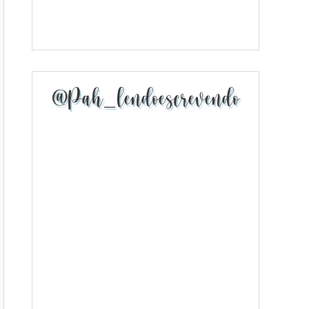
@pah_lendoescrevendo