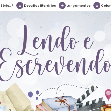
érie...?
Desafios literários
Lançamentos
Colu