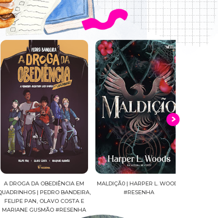
DROGA DA OBEDIÊNCIA EM
MALDIÇÃ0 | HARPER L. WOODS
CAVALEIROS D
RINHOS | PEDRO BANDEIRA,
#RESENHA
SEIYA FINAL E
LIPE PAN, OLAVO COSTA E
MASAMI KUR
RIANE GUSMÃO #RESENHA