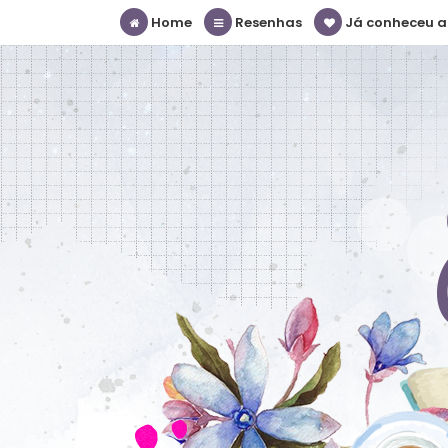
Home
Resenhas
Já conheceu a S