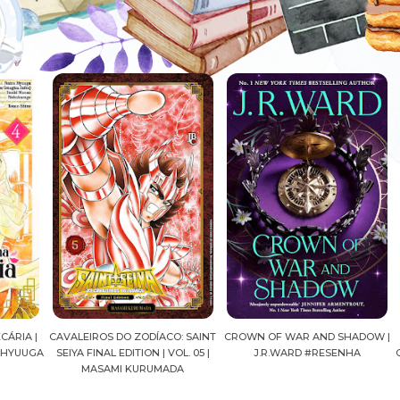
A |
CAVALEIROS DO ZODÍACO: SAINT
CROWN OF WAR AND SHADOW |
A 
UUGA
SEIYA FINAL EDITION | VOL. 05 |
J.R.WARD #RESENHA
QUAD
MASAMI KURUMADA
FE
MA