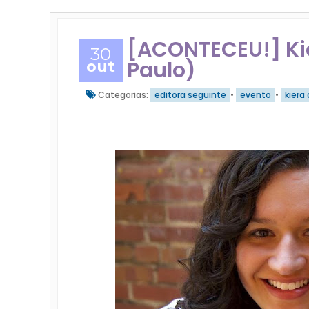
[ACONTECEU!] Kie
30
Paulo)
out
Categorias:
editora seguinte
•
evento
•
kiera