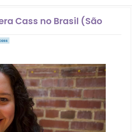
ra Cass no Brasil (São
 cass