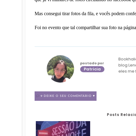
Mas consegui tirar fotos da fila, e vocês podem confe
Foi no evento que tal compartilhar sua foto na pági
Bookhali
postado por
blog Len
Patricia
eles me 
9 DEIXE O SEU COMENTÁRIO ♥
Posts Relac