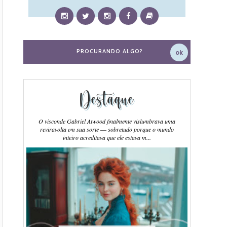
Destaque
O visconde Gabriel Atwood finalmente vislumbrava uma
reviravolta em sua sorte ― sobretudo porque o mundo
inteiro acreditava que ele estava m...