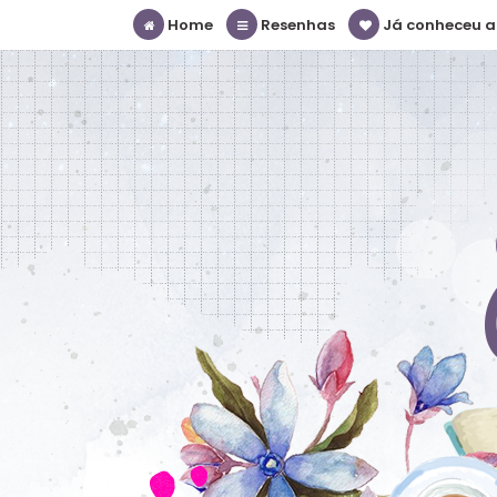
Home
Resenhas
Já conheceu a S