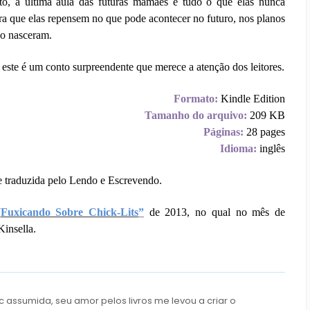
to, a última aula das futuras mamães é tudo o que elas nunca
a que elas repensem no que pode acontecer no futuro, nos planos
ão nasceram.
a, este é um conto surpreendente que merece a atenção dos leitores.
Formato:
Kindle Edition
Tamanho do arquivo:
209 KB
Páginas:
28 pages
Idioma:
inglês
e traduzida pelo Lendo e Escrevendo.
“
Fuxicando Sobre Chick-Lits
”
de 2013, no qual no mês de
insella.
c assumida, seu amor pelos livros me levou a criar o