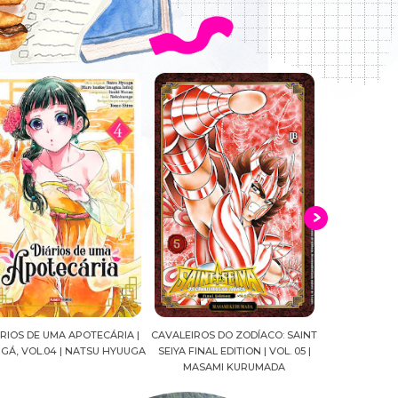
VALEIROS DO ZODÍACO: SAINT
CROWN OF WAR AND SHADOW |
A DROGA D
IYA FINAL EDITION | VOL. 05 |
J.R.WARD #RESENHA
QUADRINHOS 
MASAMI KURUMADA
FELIPE PA
MARIANE G