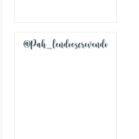
@pah_lendoescrevendo