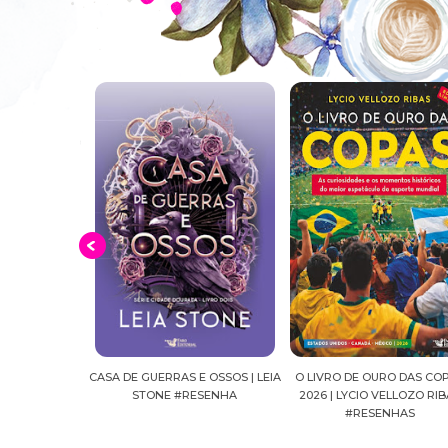
 E OSSOS | LEIA
O LIVRO DE OURO DAS COPAS
SUSSURROS AO LUAR | S
RESENHA
2026 | LYCIO VELLOZO RIBAS
FALLS, VOL.04 | C.C.HUN
#RESENHAS
#RESENHA