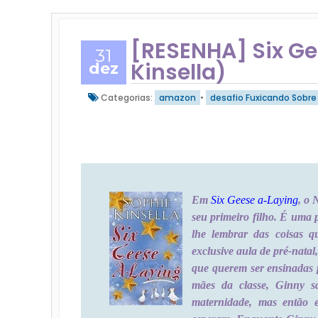
[RESENHA] Six Ge
31
Kinsella)
dez
Categorias:
amazon
•
desafio Fuxicando Sobre 
Em
Six Geese a-Laying
, o 
seu primeiro filho. É uma 
lhe lembrar das coisas qu
exclusive aula de pré-natal,
que querem ser ensinadas 
mães da classe, Ginny s
maternidade, mas então 