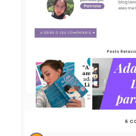
blog Len
Patricia
eles me 
6 DEIXE O SEU COMENTÁRIO ♥
Posts Relac
6 C