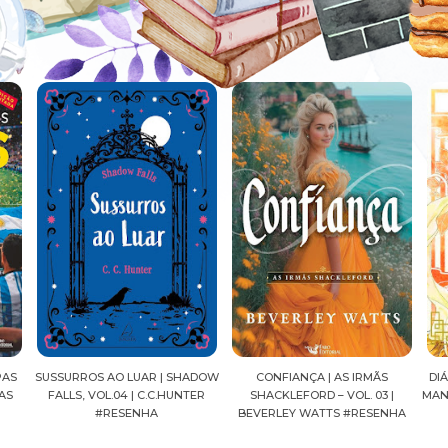
HADOW
CONFIANÇA | AS IRMÃS
DIÁRIOS DE UMA APOTECÁRIA |
CA
TER
SHACKLEFORD – VOL. 03 |
MANGÁ, VOL.04 | NATSU HYUUGA
SE
BEVERLEY WATTS #RESENHA