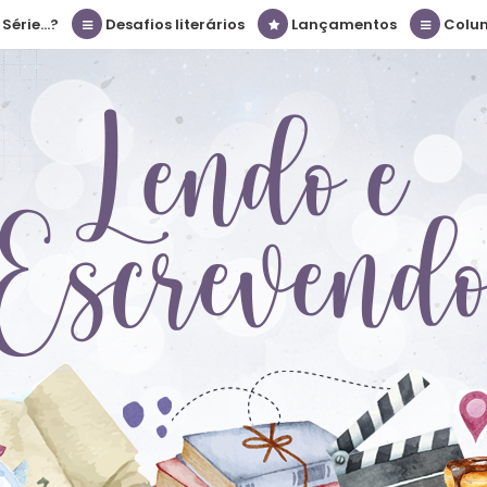
érie...?
Desafios literários
Lançamentos
Colu