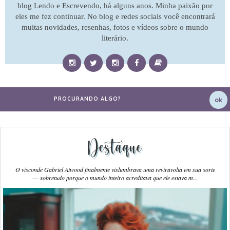
blog Lendo e Escrevendo, há alguns anos. Minha paixão por
eles me fez continuar. No blog e redes sociais você encontrará
muitas novidades, resenhas, fotos e vídeos sobre o mundo
literário.
Destaque
O visconde Gabriel Atwood finalmente vislumbrava uma reviravolta em sua sorte
― sobretudo porque o mundo inteiro acreditava que ele estava m...