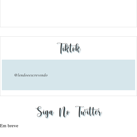
Tiktok
@lendoeescrevendo
Siga No Twitter
Em breve