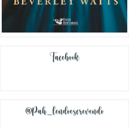
Facebook
@pah_lendoescrevendo