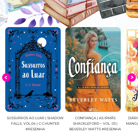
S
SUSSURROS AO LUAR | SHADOW
CONFIANÇA | AS IRMÃS
DIÁRI
FALLS, VOL.04 | C.C.HUNTER
SHACKLEFORD – VOL. 03 |
MANGÁ
#RESENHA
BEVERLEY WATTS #RESENHA