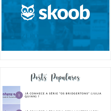
Posts Populares
JÁ CONHECE A SÉRIE “OS BRIDGERTONS” (JULIA
QUINN) ?