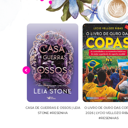
E OSSOS | LEIA
O LIVRO DE OURO DAS COPAS
SUSSURROS AO LUAR | SH
ESENHA
2026 | LYCIO VELLOZO RIBAS
FALLS, VOL.04 | C.C.HUNT
#RESENHAS
#RESENHA