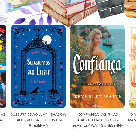
ADOW
CONFIANÇA | AS IRMÃS
DIÁRIOS DE UMA APOTECÁRIA |
CAV
ER
SHACKLEFORD – VOL. 03 |
MANGÁ, VOL.04 | NATSU HYUUGA
SEI
BEVERLEY WATTS #RESENHA