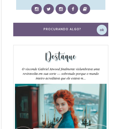
Destaque
O visconde Gabriel Atwood finalmente vislumbrava uma
reviravolta em sua sorte ― sobretudo porque o mundo
inteiro acreditava que ele estava m...