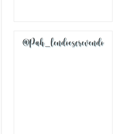
@pah_lendoescrevendo