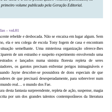
 primeiro volume publicado pela Geração Editorial.
das – vol.01
scente rebelde e desbocada. Não se encaixa em lugar algum. Sem
mo, ela e seu colega de escola Tony fogem de casa e encontram
situação semelhante. Uma misteriosa organização oferece-lhes
ticiparem de um estranho e suspeito experimento envolvendo uma
estrados e lançados numa sinistra floresta repleta de seres
stadores, os garotos precisam enfrentar perigos inimagináveis e
uando Jayne descobre-se possuidora de dons especiais de que
poderes de que precisará desesperadamente, para sobreviver num
o mundo real… o mundo dos Fae.
ura desta fantasia surpreendente, repleta de ação, suspense, magia
crita por um dos grandes talentos contemporâneos da literatura