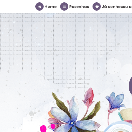
Home
Resenhas
Já conheceu a S