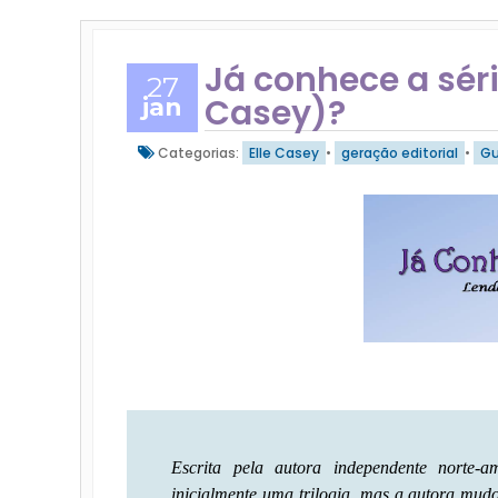
Já conhece a séri
27
Casey)?
jan
Categorias:
Elle Casey
•
geração editorial
•
Gu
Escrita pela autora independente norte-
inicialmente uma trilogia, mas a autora mudo