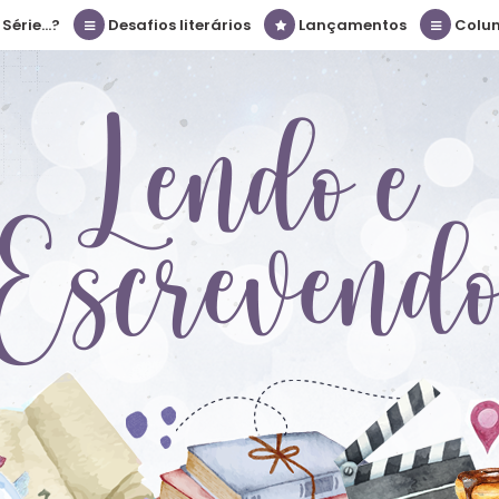
érie...?
Desafios literários
Lançamentos
Colu