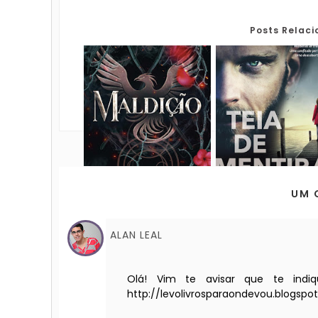
Posts Relac
UM 
ALAN LEAL
Olá! Vim te avisar que te indiq
http://levolivrosparaondevou.blogspo