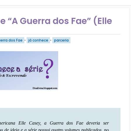
e “A Guerra dos Fae” (Elle
erra dos Fae
•
já conhece
•
parceria
americana Elle Casey, a Guerra dos Fae deveria ser
u de ideia e a série possui quatro volumes publicados, no