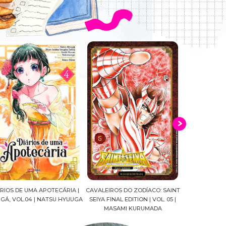
ALEIROS DO ZODÍACO: SAINT
CROWN OF WAR AND SHADOW |
A DROGA DA
YA FINAL EDITION | VOL. 05 |
J.R.WARD #RESENHA
QUADRINHOS |
MASAMI KURUMADA
FELIPE PAN
MARIANE GU