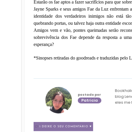
Estarão os fae aptos a fazer sacrifícios para que sob
Jayne Sparks e seus amigos Fae da Luz enfrentam a 
identidade dos verdadeiros inimigos não está tã
quebrando portas, ou talvez haja outra entidade esc
Amigos vem e vão, pontes queimadas serão reconst
sobrevivência dos Fae depende da resposta a uma 
esperança?
*Sinopses retiradas do goodreads e traduzidas pelo
Bookhali
postado por
blog Len
Patricia
eles me 
1 DEIXE O SEU COMENTÁRIO ♥