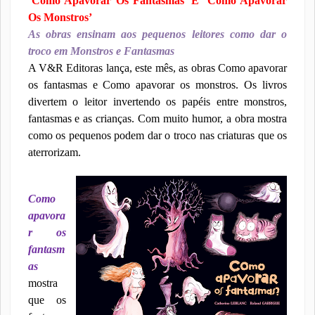
‘Como Apavorar Os Fantasmas’ E ‘Como Apavorar
Os Monstros’
As obras ensinam aos pequenos leitores como dar o
troco em Monstros e Fantasmas
A V&R Editoras lança, este mês, as obras Como apavorar
os fantasmas e Como apavorar os monstros. Os livros
divertem o leitor invertendo os papéis entre monstros,
fantasmas e as crianças. Com muito humor, a obra mostra
como os pequenos podem dar o troco nas criaturas que os
aterrorizam.
Como
apavora
r os
fantasm
as
mostra
que os