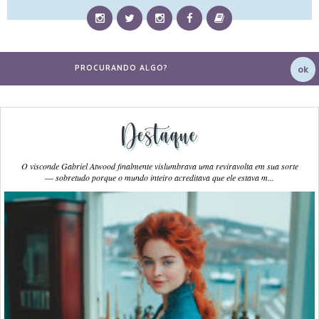
Destaque
O visconde Gabriel Atwood finalmente vislumbrava uma reviravolta em sua sorte
― sobretudo porque o mundo inteiro acreditava que ele estava m...