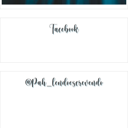
Facebook
@pah_lendoescrevendo