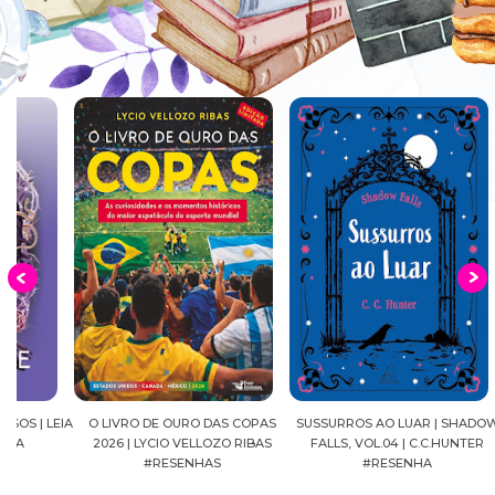
EIA
O LIVRO DE OURO DAS COPAS
SUSSURROS AO LUAR | SHADOW
C
2026 | LYCIO VELLOZO RIBAS
FALLS, VOL.04 | C.C.HUNTER
SH
#RESENHAS
#RESENHA
BEVE