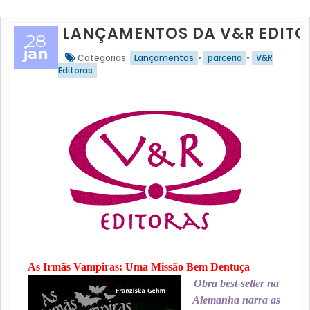
LANÇAMENTOS DA V&R EDITO
28
jan
Categorias:
Lançamentos
•
parceria
•
V&R
Editoras
As Irmãs Vampiras: Uma Missão Bem Dentuça
Obra best-seller na
Alemanha narra as