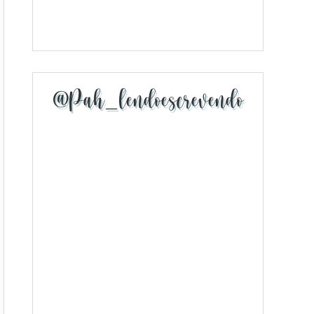
@pah_lendoescrevendo