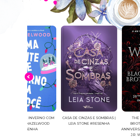
INVERNO COM
CASA DE CINZAS E SOMBRAS |
THE BLACK DAGGER
HAZELWOOD
LEIA STONE #RESENHA
BROTHERHOOD: 20TH
NHA
ANNIVERSARY INSIDER'S GUI
J.R. WARD #RESENHA