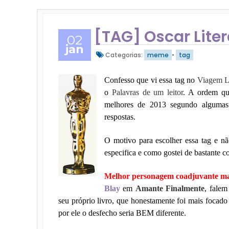
[TAG] Oscar Liter
02
jan
Categorias:
meme
•
tag
Confesso que vi essa tag no
Viagem Li
o
Palavras de um leitor
. A ordem qu
melhores de 2013 segundo algumas 
respostas.
O motivo para escolher essa tag e nã
especifica e como gostei de bastante c
Melhor personagem coadjuvante ma
Blay
em
Amante Finalmente
, fale
seu próprio livro, que honestamente foi mais focad
por ele o desfecho seria BEM diferente.