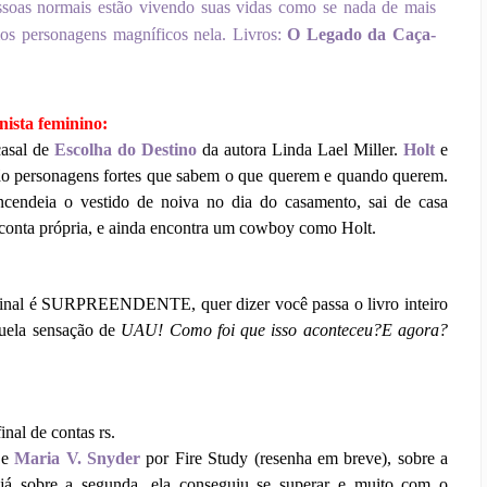
soas normais estão vivendo suas vidas como se nada de mais
mos personagens magníficos nela. Livros:
O Legado da Caça-
ista feminino:
casal de
Escolha do Destino
da autora Linda Lael Miller.
Holt
e
ão personagens fortes que sabem o que querem e quando querem.
ncendeia o vestido de noiva no dia do casamento, sai de casa
r conta própria, e ainda encontra um cowboy como Holt.
 final é SURPREENDENTE, quer dizer você passa o livro inteiro
uela sensação de
UAU! Como foi que isso aconteceu?E agora?
nal de contas rs.
 e
Maria V. Snyder
por Fire Study (resenha em breve), sobre a
já sobre a segunda, ela conseguiu se superar e muito com o