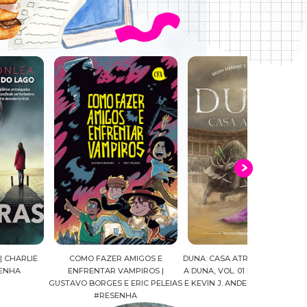
COMO FAZER AMIGOS E
DUNA: CASA ATREIDES | PRELÚDIO
O DEVAS
ENFRENTAR VAMPIROS |
A DUNA, VOL. 01 | BRIAN HERBERT
CONFRARIA DO
AVO BORGES E ERIC PELEIAS
E KEVIN J. ANDERSON #RESENHA
03 | SCARLET
#RESENHA