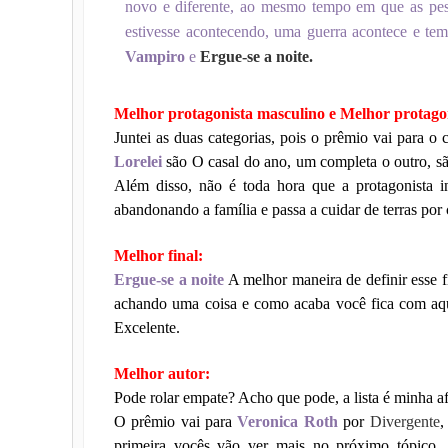
novo e diferente, ao mesmo tempo em que as pes
estivesse acontecendo, uma guerra acontece e te
Vampiro
e
Ergue-se a noite.
Melhor protagonista masculino e Melhor protagon
Juntei as duas categorias, pois o prêmio vai para o 
Lorelei
são O casal do ano, um completa o outro, s
Além disso, não é toda hora que a protagonista i
abandonando a família e passa a cuidar de terras po
Melhor final:
Ergue-se a noite
A melhor maneira de definir esse
achando uma coisa e como acaba você fica com aq
Excelente.
Melhor autor:
Pode rolar empate? Acho que pode, a lista é minha afi
O prêmio vai para
Veronica Roth
por
Divergente
,
primeira vocês vão ver mais no próximo tópico, 