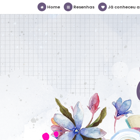
Home
Resenhas
Já conheceu a S