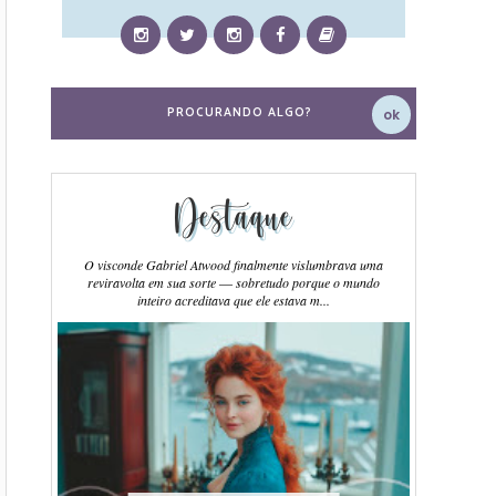
Destaque
O visconde Gabriel Atwood finalmente vislumbrava uma
reviravolta em sua sorte ― sobretudo porque o mundo
inteiro acreditava que ele estava m...