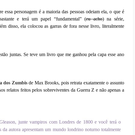
re essa personagem é a maioria das pessoas odeiam ela, o que é
astante e terá um papel “fundamental” (
eu acho
) na série,
 disso, ela colocou as garras de fora nesse livro, literalmente
estão juntas. Se teve um livro que me ganhou pela capa esse ano
a dos Zumbis
de Max Brooks, pois retrata exatamente o assunto
rsos relatos feitos pelos sobreviventes da Guerra Z e não apenas a
Gleason, junte vampiros com Londres de 1800 e você terá o
vros da autora apresentam um mundo londrino noturno totalmente