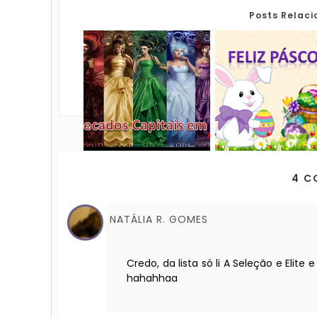
Posts Relac
4 C
NATÁLIA R. GOMES
Credo, da lista só li A Seleção e Eli
hahahhaa