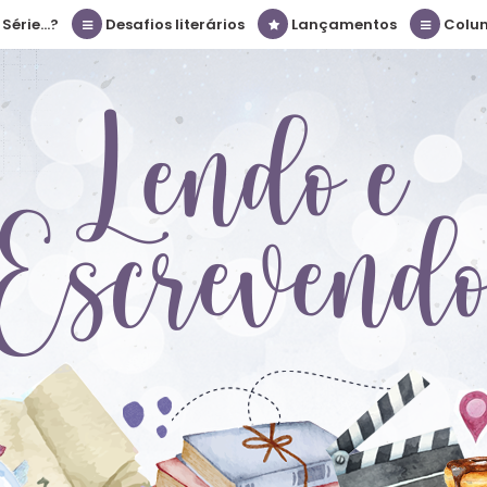
érie...?
Desafios literários
Lançamentos
Colu