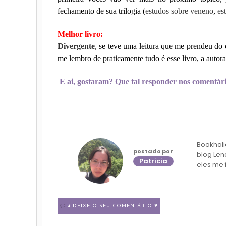
fechamento de sua trilogia (
estudos sobre veneno
,
es
Melhor livro:
Divergente
, se teve uma leitura que me prendeu d
me lembro de praticamente tudo é esse livro, a autor
E ai, gostaram? Que tal responder nos comentári
Bookhali
postado por
blog Len
Patricia
eles me 
4 DEIXE O SEU COMENTÁRIO ♥