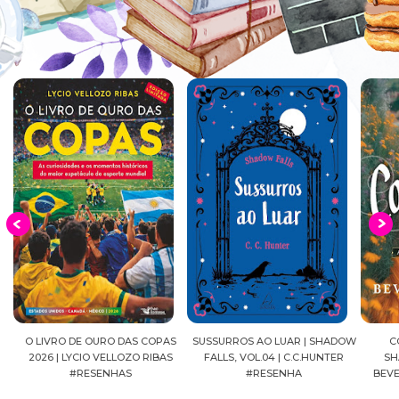
EIA
O LIVRO DE OURO DAS COPAS
SUSSURROS AO LUAR | SHADOW
C
2026 | LYCIO VELLOZO RIBAS
FALLS, VOL.04 | C.C.HUNTER
SH
#RESENHAS
#RESENHA
BEVE