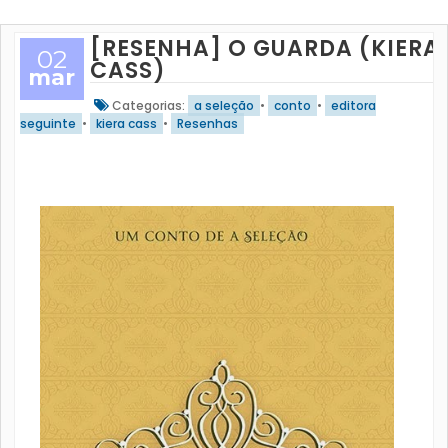
[RESENHA] O GUARDA (KIERA
02
CASS)
mar
Categorias:
a seleção
•
conto
•
editora
seguinte
•
kiera cass
•
Resenhas