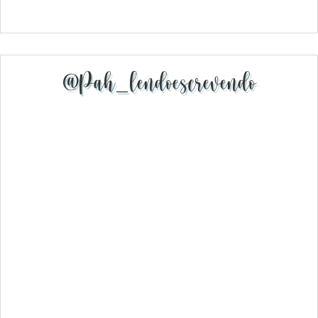
@pah_lendoescrevendo