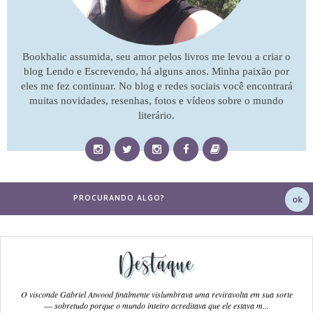
Bookhalic assumida, seu amor pelos livros me levou a criar o
blog Lendo e Escrevendo, há alguns anos. Minha paixão por
eles me fez continuar. No blog e redes sociais você encontrará
muitas novidades, resenhas, fotos e vídeos sobre o mundo
literário.
Destaque
O visconde Gabriel Atwood finalmente vislumbrava uma reviravolta em sua sorte
― sobretudo porque o mundo inteiro acreditava que ele estava m...