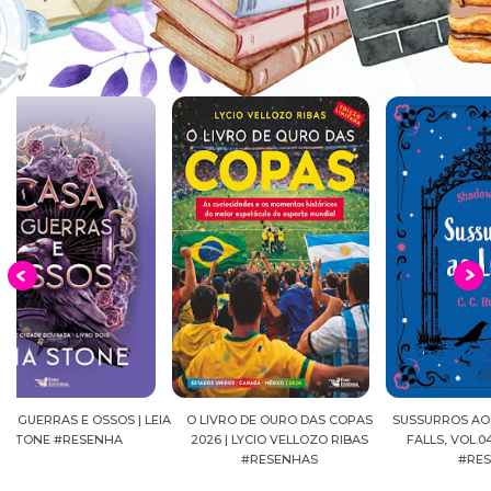
EIA
O LIVRO DE OURO DAS COPAS
SUSSURROS AO LUAR | SHADOW
C
2026 | LYCIO VELLOZO RIBAS
FALLS, VOL.04 | C.C.HUNTER
SH
#RESENHAS
#RESENHA
BEVE