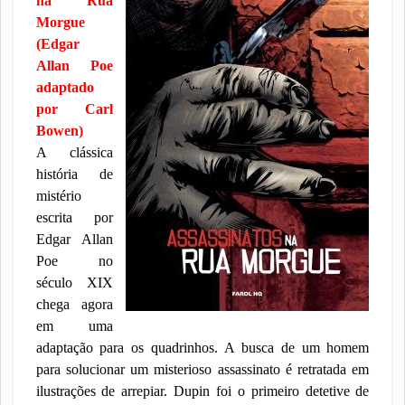
na Rua
Morgue
(Edgar
Allan Poe
adaptado
por Carl
Bowen)
A clássica
história de
mistério
escrita por
Edgar Allan
Poe no
século XIX
chega agora
em uma
adaptação para os quadrinhos. A busca de um homem
para solucionar um misterioso assassinato é retratada em
ilustrações de arrepiar. Dupin foi o primeiro detetive de