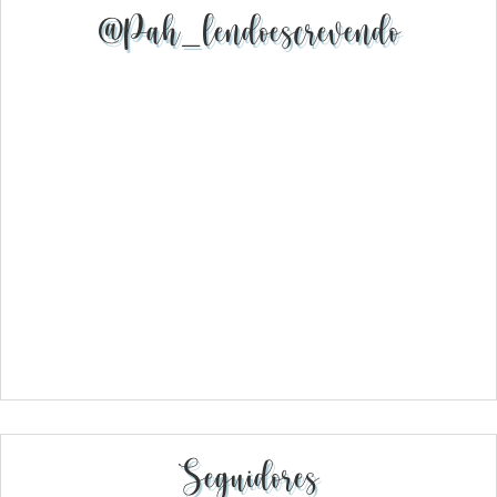
@pah_lendoescrevendo
Seguidores