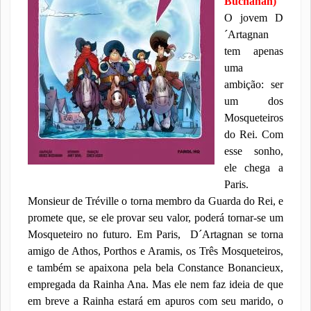
Buchanan)
O jovem D
´Artagnan
tem apenas
uma
ambição: ser
um dos
Mosqueteiros
do Rei. Com
esse sonho,
ele chega a
Paris.
Monsieur de Tréville o torna membro da Guarda do Rei, e
promete que, se ele provar seu valor, poderá tornar-se um
Mosqueteiro no futuro. Em Paris,
D´Artagnan se torna
amigo de Athos, Porthos e Aramis, os Três Mosqueteiros,
e também se apaixona pela bela Constance Bonancieux,
empregada da Rainha Ana. Mas ele nem faz ideia de que
em breve a Rainha estará em apuros com seu marido, o