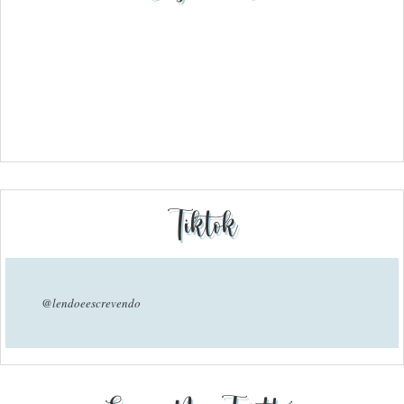
Tiktok
@lendoeescrevendo