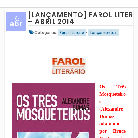
[LANÇAMENTO] FAROL LITERÁ
16
– ABRIL 2014
abr
Categorias:
Farol literário
•
Lançamentos
Os Três
Mosqueteiro
s
(Alexandre
Dumas
adaptado
por Bruce