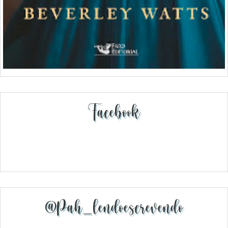
Facebook
@pah_lendoescrevendo