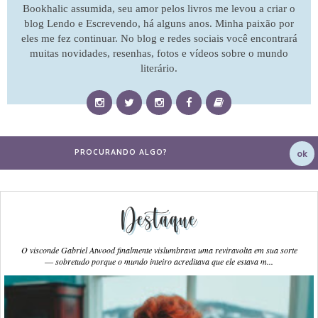
Bookhalic assumida, seu amor pelos livros me levou a criar o
blog Lendo e Escrevendo, há alguns anos. Minha paixão por
eles me fez continuar. No blog e redes sociais você encontrará
muitas novidades, resenhas, fotos e vídeos sobre o mundo
literário.
Destaque
O visconde Gabriel Atwood finalmente vislumbrava uma reviravolta em sua sorte
― sobretudo porque o mundo inteiro acreditava que ele estava m...