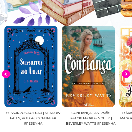
S
SUSSURROS AO LUAR | SHADOW
CONFIANÇA | AS IRMÃS
DIÁRI
FALLS, VOL.04 | C.C.HUNTER
SHACKLEFORD – VOL. 03 |
MANGÁ
#RESENHA
BEVERLEY WATTS #RESENHA