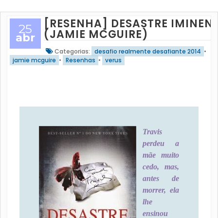
[RESENHA] DESASTRE IMINEN
25
(JAMIE MCGUIRE)
abr
Categorias:
desafio realmente desafiante 2014
•
jamie mcguire
•
Resenhas
•
verus
Travis
perdeu a
mãe muito
cedo, mas,
antes de
morrer, ela
lhe
ensinou