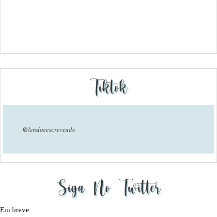
Tiktok
@lendoeescrevendo
Siga No Twitter
Em breve