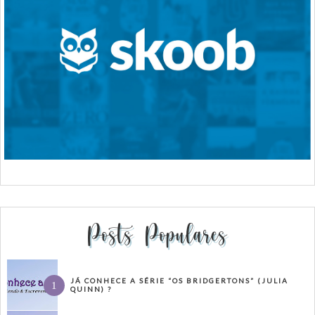
Posts Populares
JÁ CONHECE A SÉRIE “OS BRIDGERTONS” (JULIA
QUINN) ?