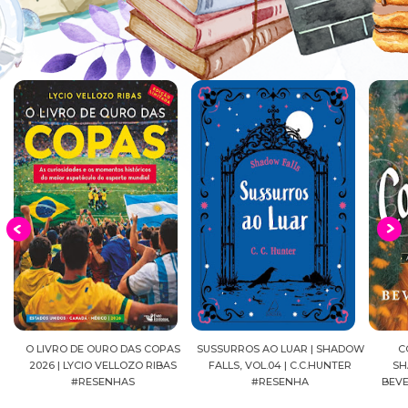
EIA
O LIVRO DE OURO DAS COPAS
SUSSURROS AO LUAR | SHADOW
C
2026 | LYCIO VELLOZO RIBAS
FALLS, VOL.04 | C.C.HUNTER
SH
#RESENHAS
#RESENHA
BEVE