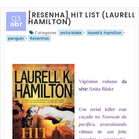
[RESENHA] HIT LIST (LAURELL 
03
HAMILTON)
abr
Categorias:
anita blake
•
laurell k. hamilton
•
penguin
•
Resenhas
Vigésimo volume
da
série
Anita Blake
Um serial killer esta
caçado no Noroeste do
pacifico, assassinando
vitimas de um jeito