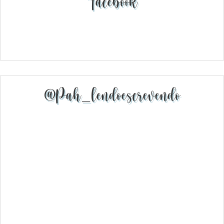
Facebook
@pah_lendoescrevendo