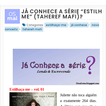
JÁ CONHECE A SÉRIE “ESTILH
05
ME” (TAHEREF MAFI)?
mai
Categorias:
estilhaça-me
•
já conhece
•
novo
conceito
•
tahereh mafi
Estilhaça-me – vol. 01
Juliette não toca alguém
a exatamente 264 dias.