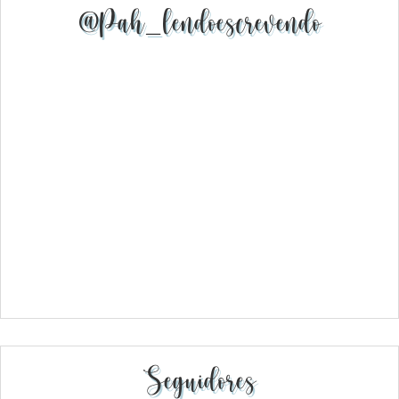
@pah_lendoescrevendo
Seguidores