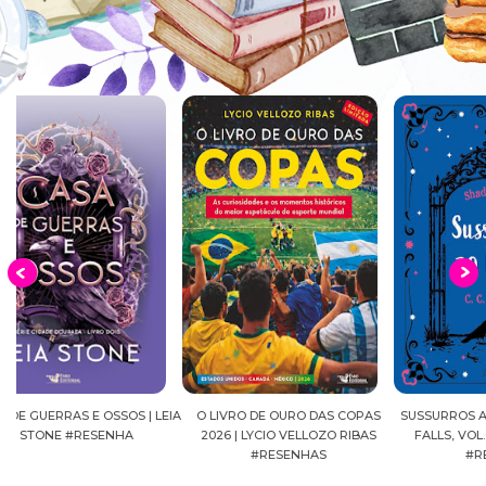
EIA
O LIVRO DE OURO DAS COPAS
SUSSURROS AO LUAR | SHADOW
C
2026 | LYCIO VELLOZO RIBAS
FALLS, VOL.04 | C.C.HUNTER
SH
#RESENHAS
#RESENHA
BEVE