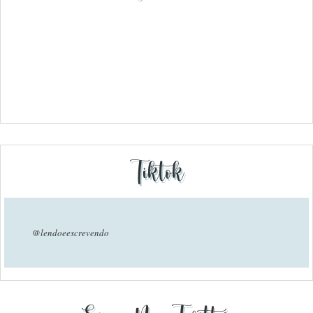
Tiktok
@lendoeescrevendo