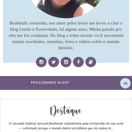
Bookhalic assumida, seu amor pelos livros me levou a criar o
blog Lendo e Escrevendo, há alguns anos. Minha paixão por
eles me fez continuar. No blog e redes sociais você encontrará
muitas novidades, resenhas, fotos e vídeos sobre o mundo
literário.
Destaque
O visconde Gabriel Atwood finalmente vislumbrava uma reviravolta em sua sorte
― sobretudo porque o mundo inteiro acreditava que ele estava m...