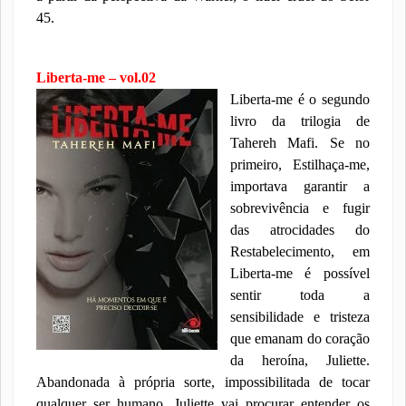
45.
Liberta-me – vol.02
Liberta-me é o segundo
livro da trilogia de
Tahereh Mafi. Se no
primeiro, Estilhaça-me,
importava garantir a
sobrevivência e fugir
das atrocidades do
Restabelecimento, em
Liberta-me é possível
sentir toda a
sensibilidade e tristeza
que emanam do coração
da heroína, Juliette.
Abandonada à própria sorte, impossibilitada de tocar
qualquer ser humano, Juliette vai procurar entender os