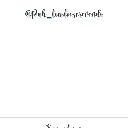
@pah_lendoescrevendo