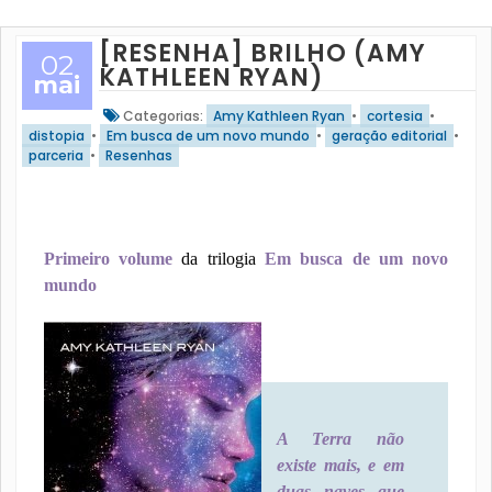
[RESENHA] BRILHO (AMY
02
KATHLEEN RYAN)
mai
Categorias:
Amy Kathleen Ryan
•
cortesia
•
distopia
•
Em busca de um novo mundo
•
geração editorial
•
parceria
•
Resenhas
Primeiro volume
da trilogia
Em busca de um novo
mundo
A Terra não
existe mais, e em
duas naves que