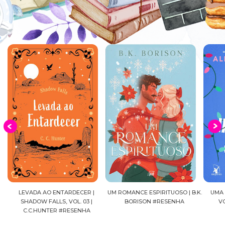
A
LEVADA AO ENTARDECER |
UM ROMANCE ESPIRITUOSO | B.K.
UMA 
A
SHADOW FALLS, VOL. 03 |
BORISON #RESENHA
V
RE
C.C.HUNTER #RESENHA