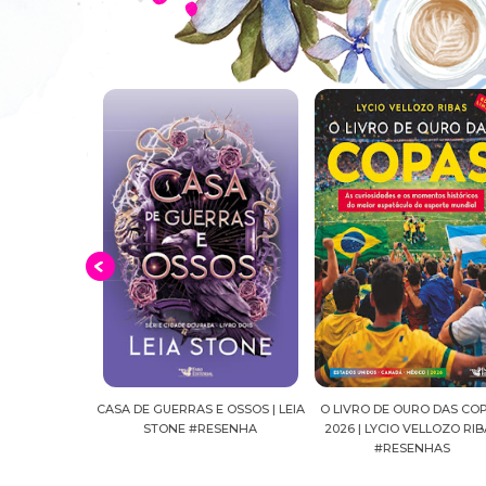
E OSSOS | LEIA
O LIVRO DE OURO DAS COPAS
SUSSURROS AO LUAR | SH
ESENHA
2026 | LYCIO VELLOZO RIBAS
FALLS, VOL.04 | C.C.HUNT
#RESENHAS
#RESENHA