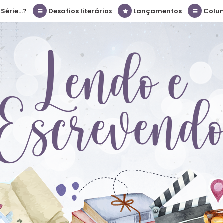
érie...?
Desafios literários
Lançamentos
Colu