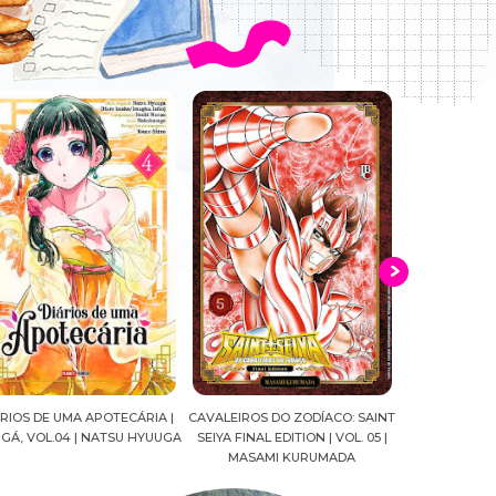
ALEIROS DO ZODÍACO: SAINT
CROWN OF WAR AND SHADOW |
A DROGA DA
YA FINAL EDITION | VOL. 05 |
J.R.WARD #RESENHA
QUADRINHOS |
MASAMI KURUMADA
FELIPE PAN
MARIANE GU