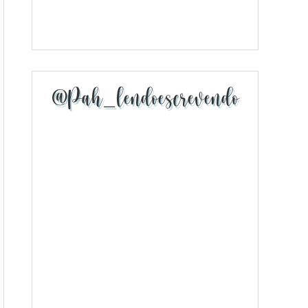
@pah_lendoescrevendo