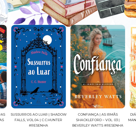
ADOW
CONFIANÇA | AS IRMÃS
DIÁRIOS DE UMA APOTECÁRIA |
CAV
ER
SHACKLEFORD – VOL. 03 |
MANGÁ, VOL.04 | NATSU HYUUGA
SEI
BEVERLEY WATTS #RESENHA