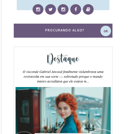
Destaque
O visconde Gabriel Atwood finalmente vislumbrava uma
reviravolta em sua sorte ― sobretudo porque o mundo
inteiro acreditava que ele estava m...