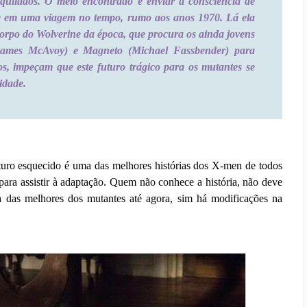
quilados. O meio encontrado é enviar a consciência de
e em uma viagem no tempo, rumo aos anos 1970. Lá ela
orpo do Wolverine da época, que procura os ainda jovens
James McAvoy) e Magneto (Michael Fassbender) para
os, impeçam que este futuro trágico para os mutantes se
idade.
ro esquecido é uma das melhores histórias dos X-men de todos
ara assistir à adaptação. Quem não conhece a história, não deve
a das melhores dos mutantes até agora, sim há modificações na