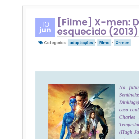
[Filme] X-men: D
10
esquecido (2013)
jun
Categorias:
adaptações
•
Filme
•
X-men
No futur
Sentinela
Dinklage
caso cont
Charles 
Tempestad
(Hugh Ja