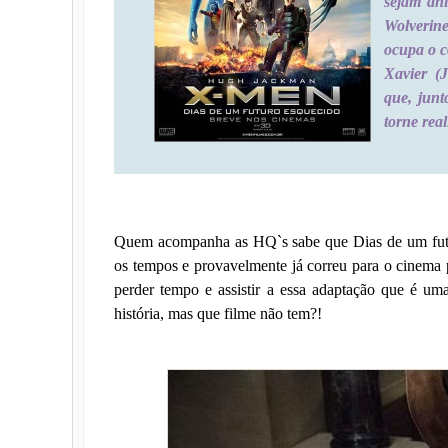
sejam ani
Wolverin
ocupa o c
Xavier (
que, junt
torne real
Quem acompanha as HQ`s sabe que Dias de um futu
os tempos e provavelmente já correu para o cinema p
perder tempo e assistir a essa adaptação que é um
história, mas que filme não tem?!