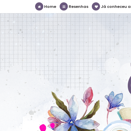
Home
Resenhas
Já conheceu a S