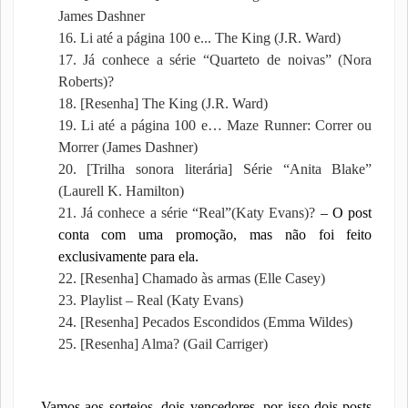
James Dashner
16. Li até a página 100 e...
The King (J.R. Ward)
17. Já conhece a série “Quarteto de noivas” (Nora
Roberts)?
18. [Resenha] The King (J.R. Ward)
19. Li até a página 100 e… Maze Runner: Correr ou
Morrer (James Dashner)
20. [Trilha sonora literária] Série “Anita Blake”
(Laurell K. Hamilton)
21. Já conhece a série “Real”(Katy Evans)?
– O post
conta com uma promoção, mas não foi feito
exclusivamente para ela.
22. [Resenha] Chamado às armas (Elle Casey)
23. Playlist – Real (Katy Evans)
24. [Resenha] Pecados Escondidos (Emma Wildes)
25. [Resenha] Alma? (Gail Carriger)
Vamos aos sorteios, dois vencedores, por isso dois posts