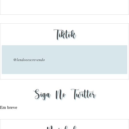
Tiktok
@lendoeescrevendo
Siga No Twitter
Em breve