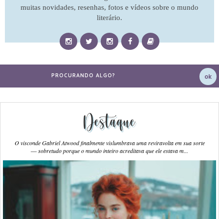
muitas novidades, resenhas, fotos e vídeos sobre o mundo
literário.
Destaque
O visconde Gabriel Atwood finalmente vislumbrava uma reviravolta em sua sorte
― sobretudo porque o mundo inteiro acreditava que ele estava m...