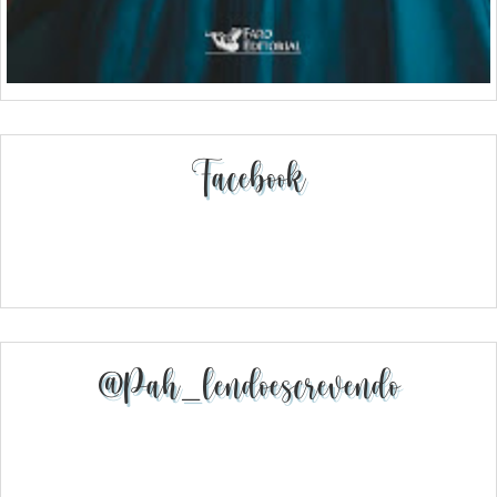
Facebook
@pah_lendoescrevendo