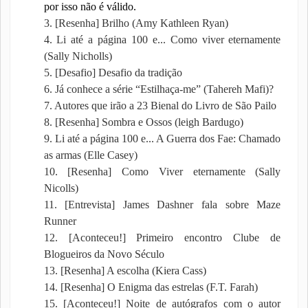
por isso não é válido.
3. [Resenha] Brilho (Amy Kathleen Ryan)
4. Li até a página 100 e... Como viver eternamente
(Sally Nicholls)
5. [Desafio] Desafio da tradição
6. Já conhece a série “Estilhaça-me” (Tahereh Mafi)?
7. Autores que irão a 23 Bienal do Livro de São Pailo
8. [Resenha] Sombra e Ossos (leigh Bardugo)
9. Li até a página 100 e... A Guerra dos Fae: Chamado
as armas (Elle Casey)
10. [Resenha] Como Viver eternamente (Sally
Nicolls)
11. [Entrevista] James Dashner fala sobre Maze
Runner
12. [Aconteceu!] Primeiro encontro Clube de
Blogueiros da Novo Século
13. [Resenha] A escolha (Kiera Cass)
14. [Resenha] O Enigma das estrelas (F.T. Farah)
15. [Aconteceu!] Noite de autógrafos com o autor