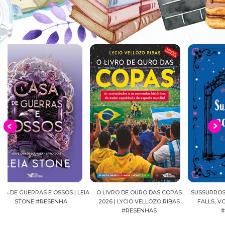
EIA
O LIVRO DE OURO DAS COPAS
SUSSURROS AO LUAR | SHADOW
C
2026 | LYCIO VELLOZO RIBAS
FALLS, VOL.04 | C.C.HUNTER
SH
#RESENHAS
#RESENHA
BEVE