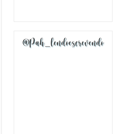
@pah_lendoescrevendo