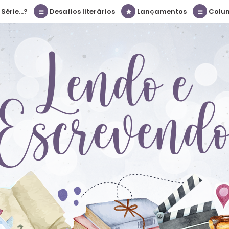
érie...?
Desafios literários
Lançamentos
Colu