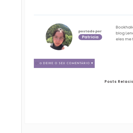
Bookhali
postado por
blog Len
Patricia
eles me 
0 DEIXE O SEU COMENTÁRIO ♥
Posts Relac