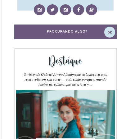
Destaque
O visconde Gabriel Atwood finalmente vislumbrava uma
reviravolta em sua sorte ― sobretudo porque o mundo
inteiro acreditava que ele estava m...