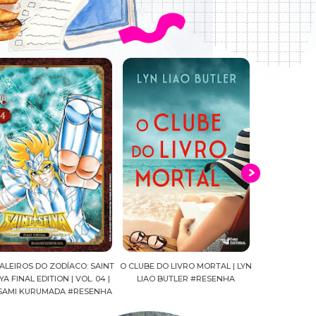
ALEIROS DO ZODÍACO: SAINT
O CLUBE DO LIVRO MORTAL | LYN
TWISTED-WON
YA FINAL EDITION | VOL. 04 |
LIAO BUTLER #RESENHA
TOBOSO (CON
SAMI KURUMADA #RESENHA
HAZUKI (STOR
KOWONO (A