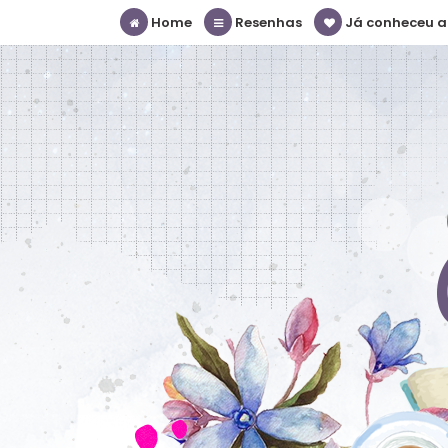
Home
Resenhas
Já conheceu a S