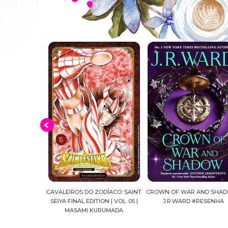
APOTECÁRIA |
CAVALEIROS DO ZODÍACO: SAINT
CROWN OF WAR AND SHAD
 NATSU HYUUGA
SEIYA FINAL EDITION | VOL. 05 |
J.R.WARD #RESENHA
MASAMI KURUMADA