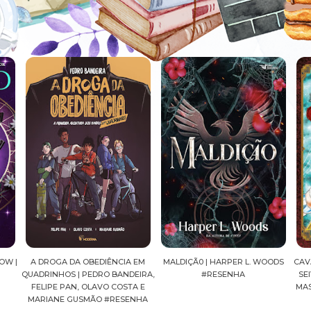
OW |
A DROGA DA OBEDIÊNCIA EM
MALDIÇÃ0 | HARPER L. WOODS
CAV
QUADRINHOS | PEDRO BANDEIRA,
#RESENHA
SEI
FELIPE PAN, OLAVO COSTA E
MA
MARIANE GUSMÃO #RESENHA