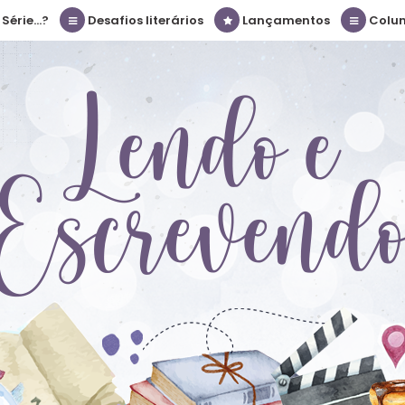
érie...?
Desafios literários
Lançamentos
Colu