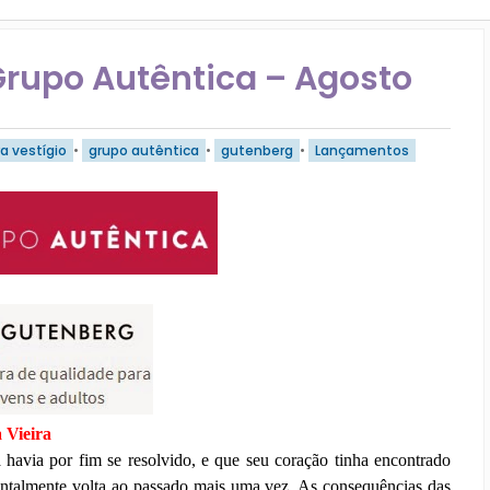
rupo Autêntica – Agosto
a vestígio
•
grupo autêntica
•
gutenberg
•
Lançamentos
Bruna Vieira
havia por fim se resolvido, e que seu coração tinha encontrado
entalmente volta ao passado mais uma vez. As consequências das