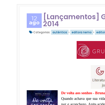
[Lançamentos] G
12
2014
ago
Categorias:
autêntica
•
editora nemo
•
editor
De volta aos sonhos - 
Quando achava que sua vida 
paz e aconchego, Anita acid