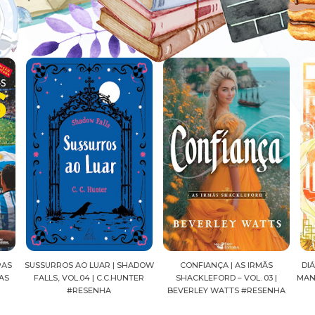
ADOW
CONFIANÇA | AS IRMÃS
DIÁRIOS DE UMA APOTECÁRIA |
CAV
ER
SHACKLEFORD – VOL. 03 |
MANGÁ, VOL.04 | NATSU HYUUGA
SE
BEVERLEY WATTS #RESENHA