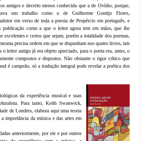
dos amigos e decerto menos conhecida que a de Ovídio, porque,
altava um trabalho como o de Guilherme Gontijo Flores,
radutor em verso de toda a poesia de Propércio em português, e
 publicação como a que o leitor agora tem em mãos, que lhe
por excelentes e certos que sejam, porém a totalidade dos poemas,
 mesma precisa ordem em que se dispunham nos quatro livros, tais
o leitor antigo já era objeto apreciado, para o poeta era, antes, o
mente compostos e dispostos. Não obstante o rigor crítico que
nd é campeão, só a tradução integral pode revelar a poética dos
iológicas da experiência musical e suas
uralista. Para tanto, Keith Swanwick,
ade de Londres, elabora aqui uma teoria
a a importância da música e das artes em
adas anteriormente, por ele e por outros
ureza da experiência com a música, a