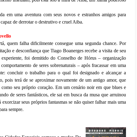
hada em uma aventura com seus novos e estranhos amigos para
capaz de derrotar o destrutivo e cruel Aiba.
ovello
á, quem falha dificilmente consegue uma segunda chance. Por
itação e desconfiança que Tiago Boanerges recebe a visita de seu
ta experiente, foi demitido do Conselho de Hórus – organização
o comportamento de seres sobrenaturais – após fracassar em uma
te: concluir o trabalho para o qual foi designado e alcançar a
to, pois terá de se aproximar novamente de um antigo amor, que
a, como seu próprio coração. Em um cenário noir em que blues e
o de seres fantásticos, ele sai em busca da musa que arruinou
á exorcizar seus próprios fantasmas se não quiser falhar mais uma
 para sempre.