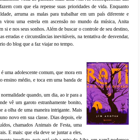
fazem com que ela repense suas prioridades de vida. Enquanto
ldade, arruma as malas para trabalhar em um país diferente e
a virou uma estrela em ascensão no mundo da música, Anita
 si e nos seus sonhos. Além de buscar o controle de seu destino,
as erradas e circunstâncias inevitáveis, na tentativa de desvendar,
rio do blog que a faz viajar no tempo.
a é uma adolescente comum, que mora em
r o ensino médio, e toca em uma banda de
 normalidade quando, um dia, ao ir para a
 onde vê um garoto estranhamente bonito,
ue a olha de uma maneira intrigante. Mais
aluno novo em sua classe. Dias depois, ele
luídos, chamados Animais de Festa, uma
is. E mais: que ela deve se juntar a eles,
mento imediato, pois está sob a mira de Aiba, um xamã poderoso