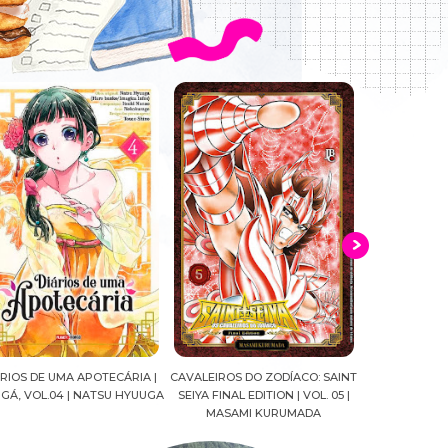
ALEIROS DO ZODÍACO: SAINT
CROWN OF WAR AND SHADOW |
A DROGA DA
IYA FINAL EDITION | VOL. 05 |
J.R.WARD #RESENHA
QUADRINHOS |
MASAMI KURUMADA
FELIPE PAN
MARIANE G