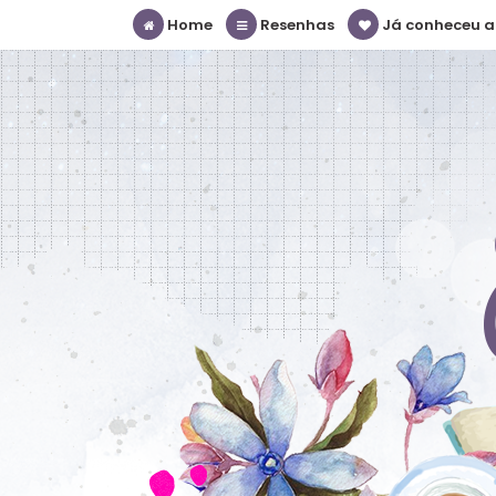
Home
Resenhas
Já conheceu a S