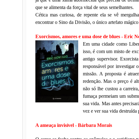
que se alimenta da força vital de seus semelhantes.
Cética mas curiosa, de repente ela se vê mergul
encontrar o Sino da Divisão, o único artefato mágico 
Exorcismos, amores e uma dose de blues - Eric N
Em uma cidade como Libert
isso, é com um misto de exc
antigo supervisor. Exorcis
responsável por investigar 
missão. A proposta é atraen
redenção. Mas o preço é al
não só lhe custou a carreir
fumaça permeiam um submund
sua vida. Mas antes precisar
vez e ver sua vida destruída
A ameaça invisível - Bárbara Morais