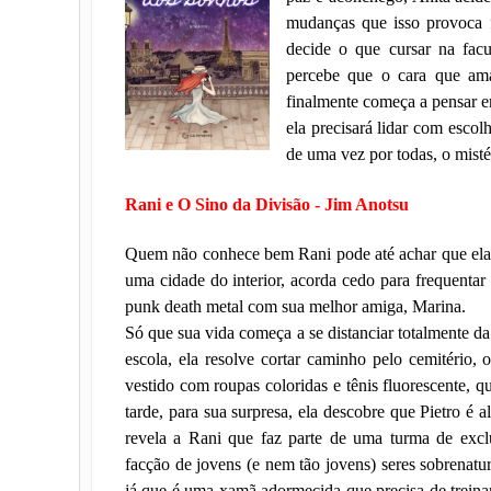
mudanças que isso provoca 
decide o que cursar na facu
percebe que o cara que am
finalmente começa a pensar em
ela precisará lidar com escolh
de uma vez por todas, o misté
Rani e O Sino da Divisão - Jim Anotsu
Quem não conhece bem Rani pode até achar que el
uma cidade do interior, acorda cedo para frequenta
punk death metal com sua melhor amiga, Marina.
Só que sua vida começa a se distanciar totalmente da
escola, ela resolve cortar caminho pelo cemitério,
vestido com roupas coloridas e tênis fluorescente, q
tarde, para sua surpresa, ela descobre que Pietro é 
revela a Rani que faz parte de uma turma de exc
facção de jovens (e nem tão jovens) seres sobrenatura
já que é uma xamã adormecida que precisa de treina