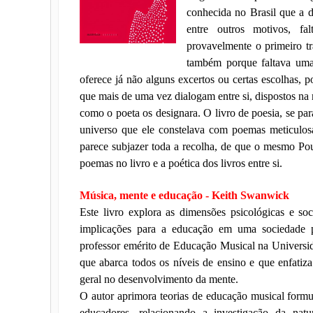
conhecida no Brasil que a 
entre outros motivos, f
provavelmente o primeiro t
também porque faltava uma
oferece já não alguns excertos ou certas escolhas, 
que mais de uma vez dialogam entre si, dispostos na
como o poeta os designara. O livro de poesia, se para 
universo que ele constelava com poemas meticulosa
parece subjazer toda a recolha, de que o mesmo Pou
poemas no livro e a poética dos livros entre si.
Música, mente e educação - Keith Swanwick
Este livro explora as dimensões psicológicas e soc
implicações para a educação em uma sociedade pl
professor emérito de Educação Musical na Universid
que abarca todos os níveis de ensino e que enfatiz
geral no desenvolvimento da mente.
O autor aprimora teorias de educação musical formul
educadores, relacionando a investigação da nat