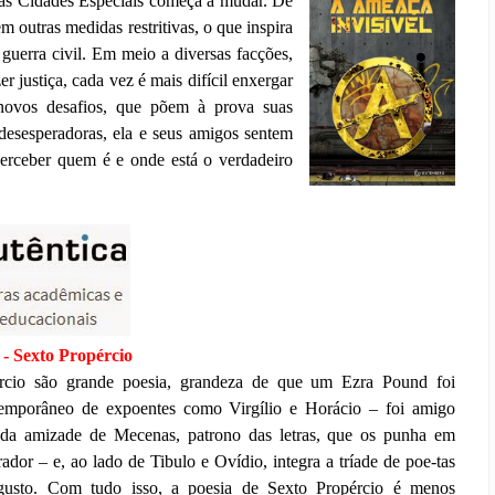
nas Cidades Especiais começa a mudar. De
uem outras medidas restritivas, o que inspira
guerra civil. Em meio a diversas facções,
r justiça, cada vez é mais difícil enxergar
 novos desafios, que põem à prova suas
desesperadoras, ela e seus amigos sentem
rceber quem é e onde está o verdadeiro
 - Sexto Propércio
rcio são grande poesia, grandeza de que um Ezra Pound foi
ntemporâneo de expoentes como Virgílio e Horácio – foi amigo
u da amizade de Mecenas, patrono das letras, que os punha em
dor – e, ao lado de Tibulo e Ovídio, integra a tríade de poe-tas
gusto. Com tudo isso, a poesia de Sexto Propércio é menos