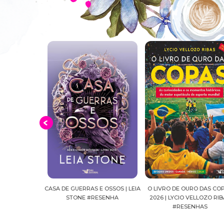
E OSSOS | LEIA
O LIVRO DE OURO DAS COPAS
SUSSURROS AO LUAR | SH
ESENHA
2026 | LYCIO VELLOZO RIBAS
FALLS, VOL.04 | C.C.HUNT
#RESENHAS
#RESENHA