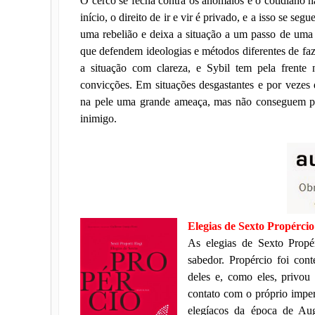
O cerco se fecha contra os anômalos e o cotidiano 
início, o direito de ir e vir é privado, e a isso se seg
uma rebelião e deixa a situação a um passo de uma 
que defendem ideologias e métodos diferentes de faze
a situação com clareza, e Sybil tem pela frente
convicções. Em situações desgastantes e por vezes 
na pele uma grande ameaça, mas não conseguem pe
inimigo.
Elegias de Sexto Propércio
As elegias de Sexto Propé
sabedor. Propércio foi co
deles e, como eles, privo
contato com o próprio impera
elegíacos da época de Au