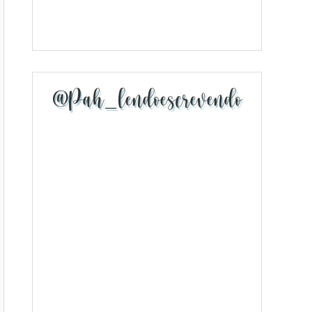
@pah_lendoescrevendo