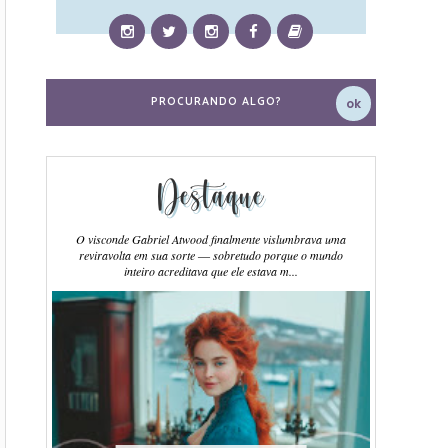
Destaque
O visconde Gabriel Atwood finalmente vislumbrava uma
reviravolta em sua sorte ― sobretudo porque o mundo
inteiro acreditava que ele estava m...