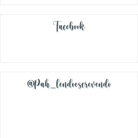
Facebook
@pah_lendoescrevendo