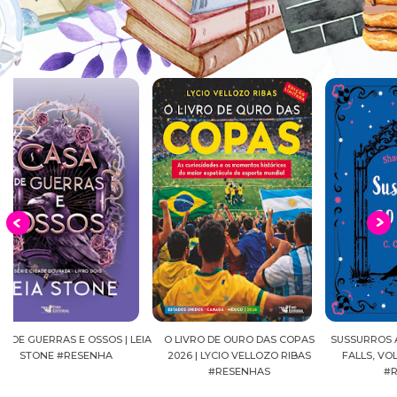
EIA
O LIVRO DE OURO DAS COPAS
SUSSURROS AO LUAR | SHADOW
C
2026 | LYCIO VELLOZO RIBAS
FALLS, VOL.04 | C.C.HUNTER
SH
#RESENHAS
#RESENHA
BEVE