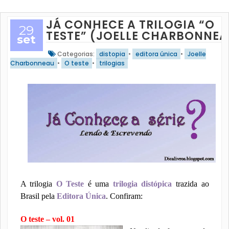
JÁ CONHECE A TRILOGIA “O
29
TESTE” (JOELLE CHARBONNEA
set
Categorias:
distopia
•
editora única
•
Joelle
Charbonneau
•
O teste
•
trilogias
A trilogia
O Teste
é uma
trilogia distópica
trazida ao
Brasil pela
Editora Única
. Confiram:
O teste – vol. 01