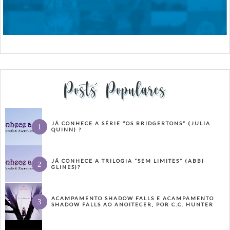
Posts Populares
JÁ CONHECE A SÉRIE “OS BRIDGERTONS” (JULIA
QUINN) ?
JÁ CONHECE A TRILOGIA “SEM LIMITES” (ABBI
GLINES)?
ACAMPAMENTO SHADOW FALLS E ACAMPAMENTO
SHADOW FALLS AO ANOITECER, POR C.C. HUNTER