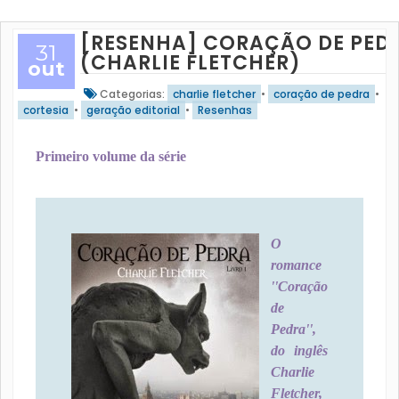
[RESENHA] CORAÇÃO DE PED
31
(CHARLIE FLETCHER)
out
Categorias:
charlie fletcher
•
coração de pedra
•
cortesia
•
geração editorial
•
Resenhas
Primeiro volume da série
O
romance
''Coração
de
Pedra'',
do inglês
Charlie
Fletcher,