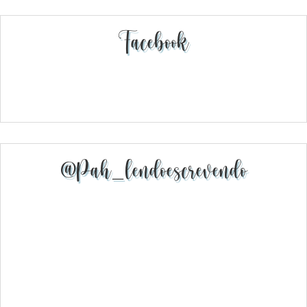
Facebook
@pah_lendoescrevendo