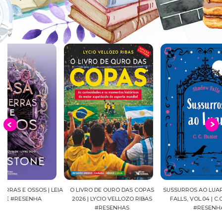
EIA
O LIVRO DE OURO DAS COPAS
SUSSURROS AO LUAR | SHADOW
C
2026 | LYCIO VELLOZO RIBAS
FALLS, VOL.04 | C.C.HUNTER
SH
#RESENHAS
#RESENHA
BEVE