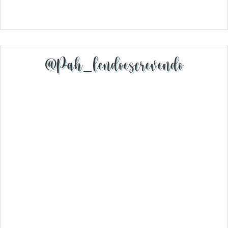
@pah_lendoescrevendo