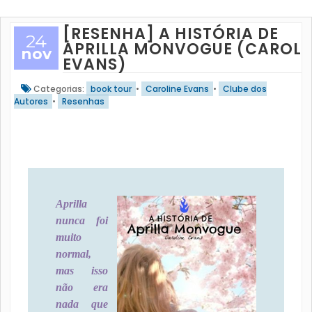
[RESENHA] A HISTÓRIA DE
24
APRILLA MONVOGUE (CAROLI
nov
EVANS)
Categorias:
book tour
•
Caroline Evans
•
Clube dos
Autores
•
Resenhas
Aprilla
nunca foi
muito
normal,
mas isso
não era
nada que