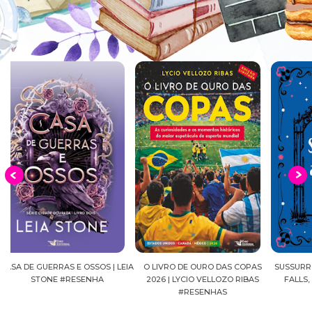
EIA
O LIVRO DE OURO DAS COPAS
SUSSURROS AO LUAR | SHADOW
C
2026 | LYCIO VELLOZO RIBAS
FALLS, VOL.04 | C.C.HUNTER
SH
#RESENHAS
#RESENHA
BEVE