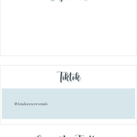
Tiktok
@lendoeescrevendo