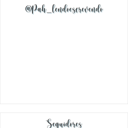
@pah_lendoescrevendo
Seguidores