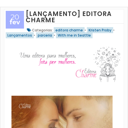
[LANÇAMENTO] EDITORA
20
CHARME
fev
Categorias:
editora charme
•
Kristen Proby
•
Lançamentos
•
parceria
•
With me in Seattle