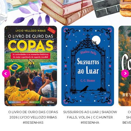
EIA
O LIVRO DE OURO DAS COPAS
SUSSURROS AO LUAR | SHADOW
C
2026 | LYCIO VELLOZO RIBAS
FALLS, VOL.04 | C.C.HUNTER
SH
#RESENHAS
#RESENHA
BEVE