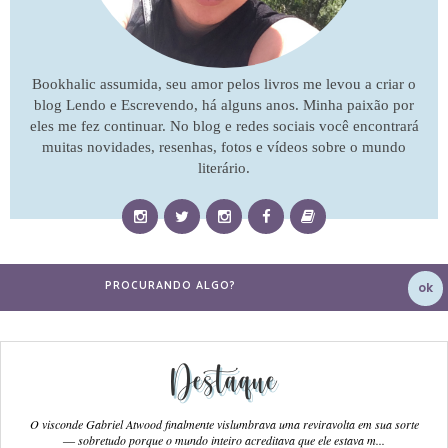
Bookhalic assumida, seu amor pelos livros me levou a criar o
blog Lendo e Escrevendo, há alguns anos. Minha paixão por
eles me fez continuar. No blog e redes sociais você encontrará
muitas novidades, resenhas, fotos e vídeos sobre o mundo
literário.
Destaque
O visconde Gabriel Atwood finalmente vislumbrava uma reviravolta em sua sorte
― sobretudo porque o mundo inteiro acreditava que ele estava m...