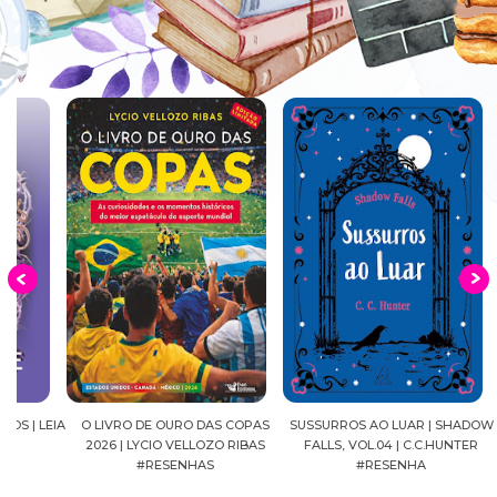
EIA
O LIVRO DE OURO DAS COPAS
SUSSURROS AO LUAR | SHADOW
C
2026 | LYCIO VELLOZO RIBAS
FALLS, VOL.04 | C.C.HUNTER
SH
#RESENHAS
#RESENHA
BEVE