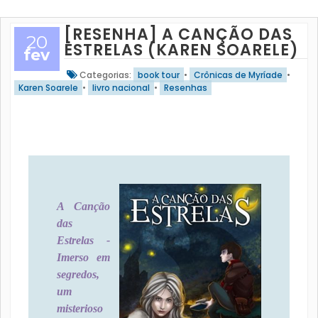
[RESENHA] A CANÇÃO DAS
20
ESTRELAS (KAREN SOARELE)
fev
Categorias:
book tour
•
Crônicas de Myríade
•
Karen Soarele
•
livro nacional
•
Resenhas
A Canção
das
Estrelas -
Imerso em
segredos,
um
misterioso