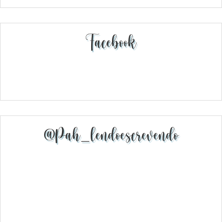
Facebook
@pah_lendoescrevendo