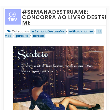
#SEMANADESTRUAME:
09
CONCORRA AO LIVRO DESTRU
fev
ME
Categorias:
#SemanaDestruaMe
•
editora charme
•
J.L.
Mac
•
parceria
•
sorteio