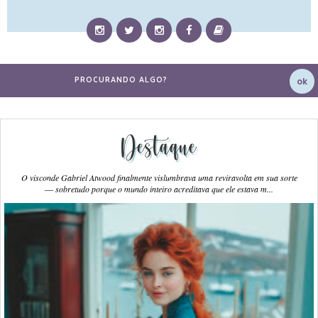
Destaque
O visconde Gabriel Atwood finalmente vislumbrava uma reviravolta em sua sorte
― sobretudo porque o mundo inteiro acreditava que ele estava m...