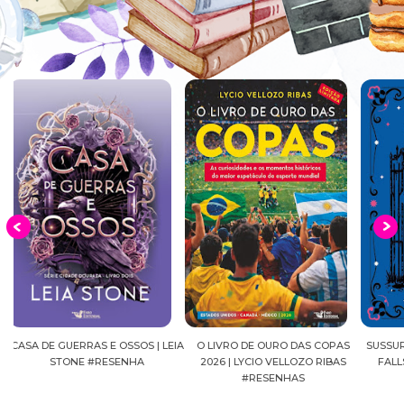
EIA
O LIVRO DE OURO DAS COPAS
SUSSURROS AO LUAR | SHADOW
C
2026 | LYCIO VELLOZO RIBAS
FALLS, VOL.04 | C.C.HUNTER
SH
#RESENHAS
#RESENHA
BEVE