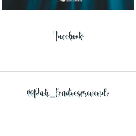
Facebook
@pah_lendoescrevendo