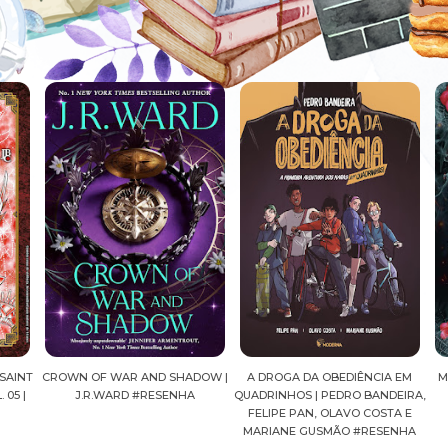
AINT
CROWN OF WAR AND SHADOW |
A DROGA DA OBEDIÊNCIA EM
MA
05 |
J.R.WARD #RESENHA
QUADRINHOS | PEDRO BANDEIRA,
FELIPE PAN, OLAVO COSTA E
MARIANE GUSMÃO #RESENHA