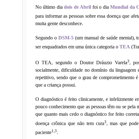
No último dia
dois de Abril
foi o dia
Mundial da C
para informar as pessoas sobre essa doença que a
muita gente desconhece.
Segundo o
DSM-5
(um manual de saúde mental), to
ser enquadrados em uma única categoria o
TEA
(Tra
3
O TEA, segundo o Doutor Dráuzio Varela
, po
socialmente, dificuldade no domínio da linguagem 
repetitivo, sendo que o grau de comprometimento é
que a criança possui.
O diagnóstico é feito clinicamente, e infelizmente e
pouco conhecimento que as pessoas têm ou se pela má
que quanto mais cedo o diagnóstico for feito corret
3
doença crônica que não tem cura
, mas que pode 
1,3
paciente
.