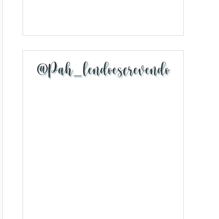
@pah_lendoescrevendo