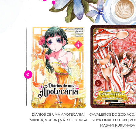
 AS IRMÃS
DIÁRIOS DE UMA APOTECÁRIA |
CAVALEIROS DO ZODÍACO: S
 VOL. 03 |
MANGÁ, VOL.04 | NATSU HYUUGA
SEIYA FINAL EDITION | VOL. 
TS #RESENHA
MASAMI KURUMADA