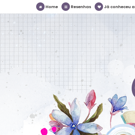
Home
Resenhas
Já conheceu a S