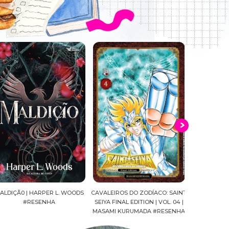
LDIÇÃ0 | HARPER L. WOODS
CAVALEIROS DO ZODÍACO: SAINT
O CLUBE DO L
#RESENHA
SEIYA FINAL EDITION | VOL. 04 |
LIAO BUT
MASAMI KURUMADA #RESENHA