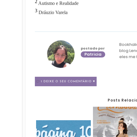
2
Autismo e Realidade
3
Dráuzio Varela
Bookhali
postado por
blog Len
Patricia
eles me 
1 DEIXE O SEU COMENTÁRIO ♥
Posts Relac