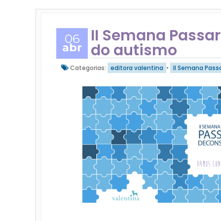
II Semana Passar
06
do autismo
abr
Categorias:
editora valentina
•
II Semana Pass