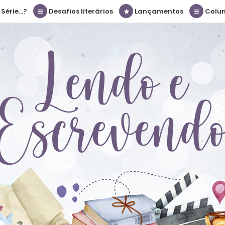
érie...?
Desafios literários
Lançamentos
Colu