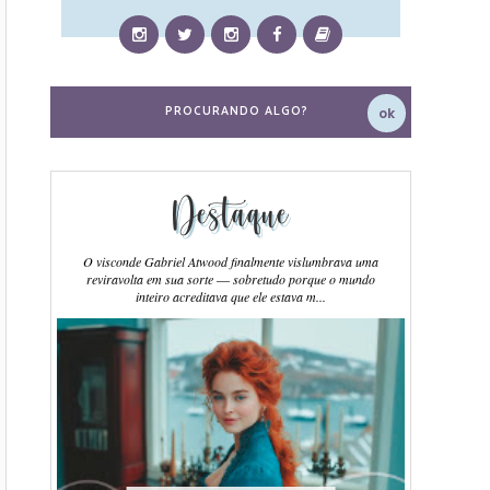
Destaque
O visconde Gabriel Atwood finalmente vislumbrava uma
reviravolta em sua sorte ― sobretudo porque o mundo
inteiro acreditava que ele estava m...